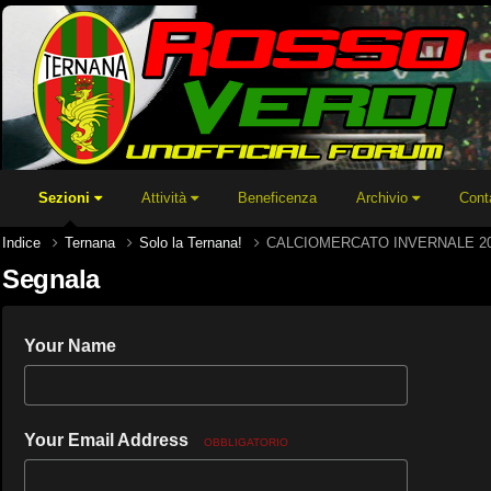
Sezioni
Attività
Beneficenza
Archivio
Cont
Indice
Ternana
Solo la Ternana!
CALCIOMERCATO INVERNALE 20
Segnala
Your Name
Your Email Address
OBBLIGATORIO