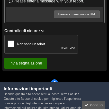
Please enter a message with your report.
Inserisci immagine da URL
Controllo di sicurezza
Invia segnalazione
Informazioni importanti
Usando questo sito acconsenti ai nostri
Terms of Use
.
Lingua
Tema
Contattaci
Cookies
Questo sito fa uso di cookie per migliorare l’esperienza
Powered by Invision Community
di navigazione degli utenti e per raccogliere
accetto
informazioni sull’utilizzo del sito stesso. Utilizziamo sia