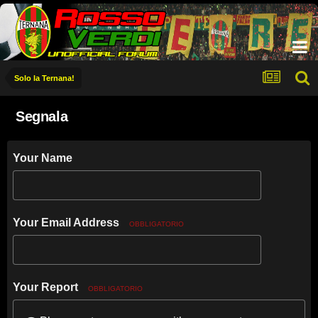
Solo la Ternana!
Segnala
Your Name
Your Email Address
OBBLIGATORIO
Your Report
OBBLIGATORIO