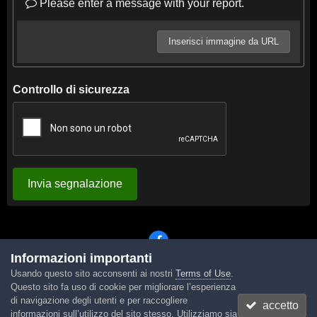
Please enter a message with your report.
Inserisci immagine da URL
Controllo di sicurezza
Invia segnalazione
Informazioni importanti
Usando questo sito acconsenti ai nostri
Terms of Use
.
Lingua
Tema
Contattaci
Cookies
Questo sito fa uso di cookie per migliorare l’esperienza
Powered by Invision Community
di navigazione degli utenti e per raccogliere
accetto
informazioni sull’utilizzo del sito stesso. Utilizziamo sia