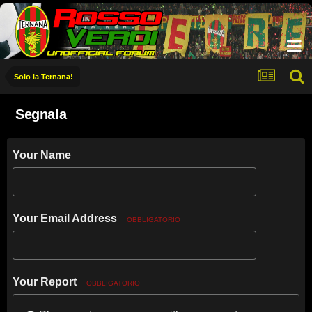
Solo la Ternana!
Segnala
Your Name
Your Email Address
OBBLIGATORIO
Your Report
OBBLIGATORIO