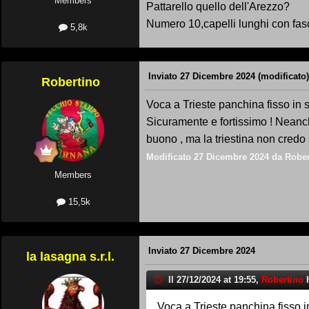
Members
Pattarello quello dell'Arezzo?
Numero 10,capelli lunghi con fasce
5,8k
Inviato
27 Dicembre 2024
(modificato)
Robertino
Voca a Trieste panchina fisso in ser
Sicuramente e fortissimo ! Neanc
buono , ma la triestina non credo s
Modificato
27 Dicembre 2024
da Rober
Members
15,5k
Inviato
27 Dicembre 2024
la lasagna s.r.l.
Il 27/12/2024 at 19:55,
Robertino
h
Voca a Trieste panchina fisso in 