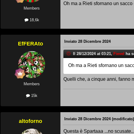
Oh ma a Rieti sfornano un sacco d
Members
18,6k
Inviato
28 Dicembre 2024
EfFERAto
Il 28/12/2024 at 03:21,
Fievel
ha sc
Oh ma a Rieti sfornano un sacco
Quelli che, a cinque anni, fanno 
Members
15k
Inviato
28 Dicembre 2024
(modificato)
altoforno
Questa è Spartaaa ...no scusate...