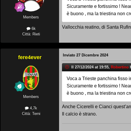
Sicuramente e fortissimo ! Nea
è buono , ma la triestina non cre
Members
Vallocchia reatino, di Santa Rufi
6k
Città: Rieti
Inviato
27 Dicembre 2024
fere4ever
Il 27/12/2024 at 19:55,
Robertino
h
Voca a Trieste panchina fisso in 
Sicuramente e fortissimo ! Nea
è buono , ma la triestina non cre
Members
Anche Cicerelli e Cianci quest’an
4,7k
Il calcio è strano.
Città: Terni