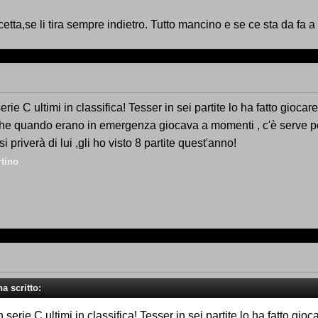
tta,se li tira sempre indietro. Tutto mancino e se ce sta da fa a
ie C ultimi in classifica! Tesser in sei partite lo ha fatto giocare
he quando erano in emergenza giocava a momenti , c'è serve per
i priverà di lui ,gli ho visto 8 partite quest'anno!
tino
a scritto:
serie C ultimi in classifica! Tesser in sei partite lo ha fatto gioc