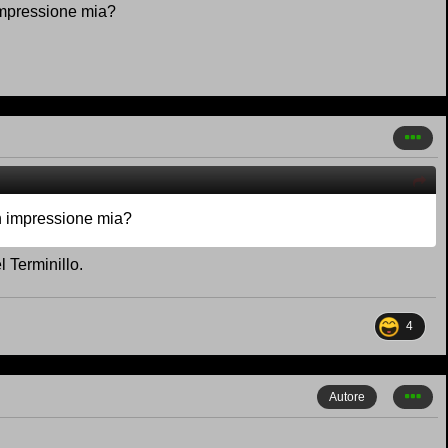
 impressione mia?
 n impressione mia?
l Terminillo.
4
Autore