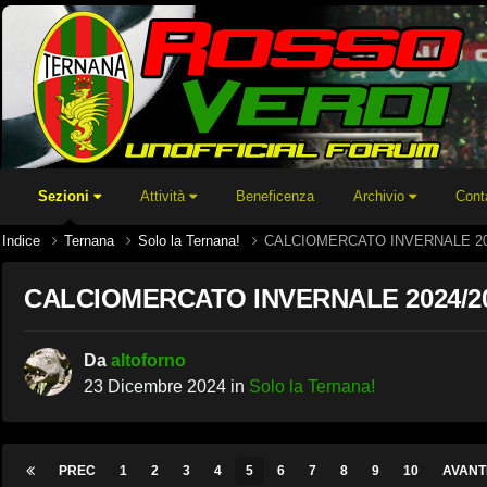
Sezioni
Attività
Beneficenza
Archivio
Cont
Indice
Ternana
Solo la Ternana!
CALCIOMERCATO INVERNALE 20
CALCIOMERCATO INVERNALE 2024/2
Da
altoforno
23 Dicembre 2024
in
Solo la Ternana!
PREC
1
2
3
4
5
6
7
8
9
10
AVANT