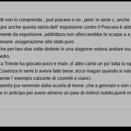
etti non lo comprendo , può piacere o no , pero' in serie c, anche 
oi anche questa storia dell' espulsione contro il Pescara è abba
tamente da espulsione ,addirittura non alleccerebbe le scarpe a a
iovane ,esagerazione allo stato puro
he per ben due volte distinte in una stagione voleva andare via 
medio.
 Trieste ha giocato poco e male ,d' altro canto un po' tutta la sq
Cosenza in serie b aveva fatto bene ,ecco magari quando si val
nte l' esempio calzante di cicerelli e cianci.
la pur venendo dalla scuola di leone ,che a gennaio o non si
in anticipo per avere almeno un paio di rinforzi subito,quinti 