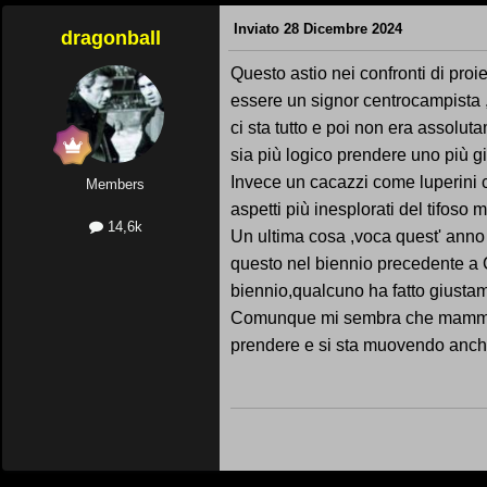
Inviato
28 Dicembre 2024
dragonball
Questo astio nei confronti di proi
essere un signor centrocampista ,p
ci sta tutto e poi non era assolu
sia più logico prendere uno più g
Invece un cacazzi come luperini c
Members
aspetti più inesplorati del tifoso 
14,6k
Un ultima cosa ,voca quest' anno a
questo nel biennio precedente a 
biennio,qualcuno ha fatto giustame
Comunque mi sembra che mammarel
prendere e si sta muovendo anche 