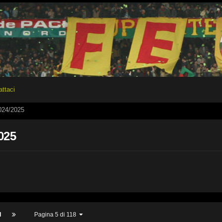
attaci
24/2025
025
I
Pagina 5 di 118