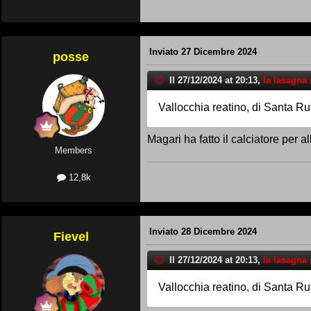
Inviato
27 Dicembre 2024
posse
Il 27/12/2024 at 20:13,
la lasagna s
Vallocchia reatino, di Santa Ru
Magari ha fatto il calciatore per a
Members
12,8k
Inviato
28 Dicembre 2024
Fievel
Il 27/12/2024 at 20:13,
la lasagna s
Vallocchia reatino, di Santa Ru