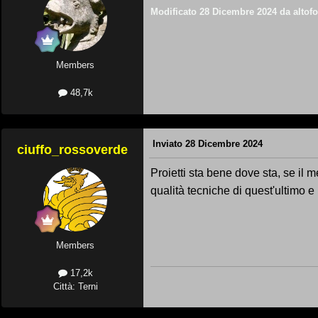
Modificato
28 Dicembre 2024
da altof
Members
48,7k
Inviato
28 Dicembre 2024
ciuffo_rossoverde
Proietti sta bene dove sta, se il 
qualità tecniche di quest'ultimo e
Members
17,2k
Città: Terni