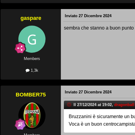
Inviato
27 Dicembre 2024
gaspare
sembra che stanno a buon punto c
Members
1,3k
Inviato
27 Dicembre 2024
BOMBER75
Il 27/12/2024 at 19:02,
dragonball
Bruzzanini è sicuramente un bu
Voca è un buon centrocampista 