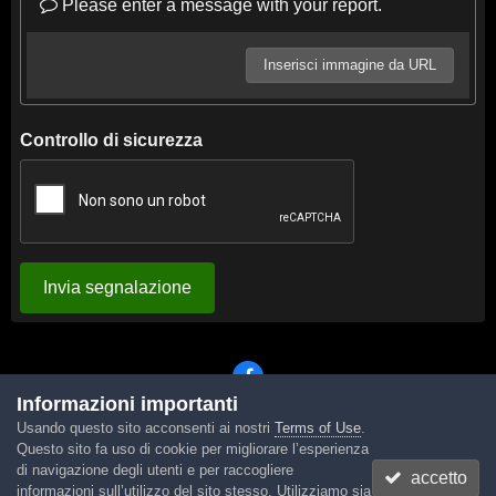
Please enter a message with your report.
Inserisci immagine da URL
Controllo di sicurezza
Invia segnalazione
Informazioni importanti
Usando questo sito acconsenti ai nostri
Terms of Use
.
Lingua
Tema
Contattaci
Cookies
Questo sito fa uso di cookie per migliorare l’esperienza
Powered by Invision Community
di navigazione degli utenti e per raccogliere
accetto
informazioni sull’utilizzo del sito stesso. Utilizziamo sia