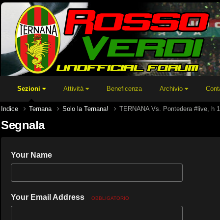
Sezioni
Attività
Beneficenza
Archivio
Cont
Indice
Ternana
Solo la Ternana!
TERNANA Vs. Pontedera #live, h 17
Segnala
Your Name
Your Email Address
OBBLIGATORIO