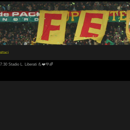
attaci
:30 Stadio L. Liberati 💪❤️💚🌈