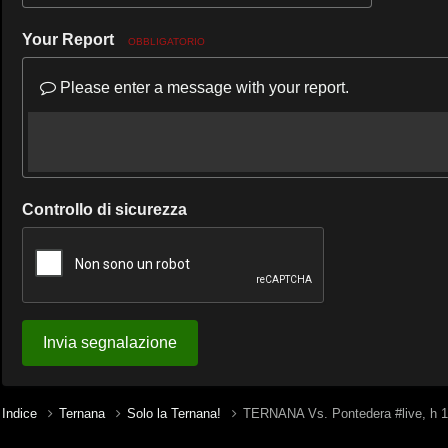
Your Report
OBBLIGATORIO
Please enter a message with your report.
Controllo di sicurezza
Invia segnalazione
Indice
Ternana
Solo la Ternana!
TERNANA Vs. Pontedera #live, h 17