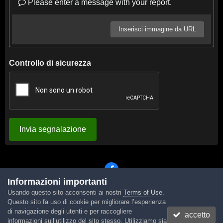
Please enter a message with your report.
Inserisci immagine da URL
Controllo di sicurezza
Invia segnalazione
Informazioni importanti
Usando questo sito acconsenti ai nostri
Terms of Use
.
Lingua
Tema
Contattaci
Cookies
Questo sito fa uso di cookie per migliorare l’esperienza
Powered by Invision Community
di navigazione degli utenti e per raccogliere
accetto
informazioni sull’utilizzo del sito stesso. Utilizziamo sia