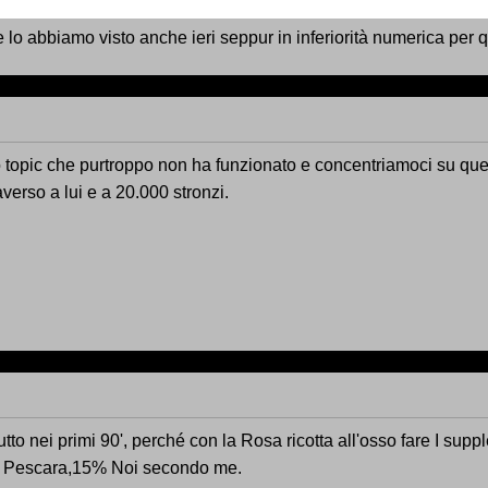
 e lo abbiamo visto anche ieri seppur in inferiorità numerica per
 topic che purtroppo non ha funzionato e concentriamoci su quest
averso a lui e a 20.000 stronzi.
tto nei primi 90', perché con la Rosa ricotta all'osso fare I sup
5% Pescara,15% Noi secondo me.