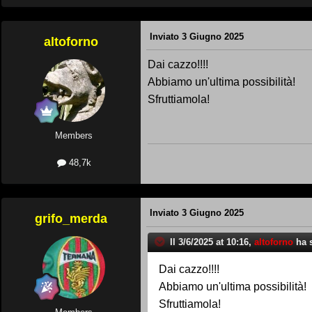
Inviato
3 Giugno 2025
altoforno
Dai cazzo!!!!
Abbiamo un'ultima possibilità!
Sfruttiamola!
Members
48,7k
Inviato
3 Giugno 2025
grifo_merda
Il 3/6/2025 at 10:16,
altoforno
ha s
Dai cazzo!!!!
Abbiamo un'ultima possibilità!
Sfruttiamola!