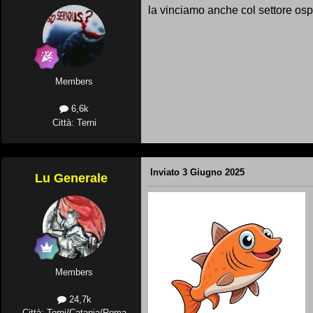
la vinciamo anche col settore osp
Members
6,6k
Città: Terni
Inviato
3 Giugno 2025
Lu Generale
Members
24,7k
Città: Terni/Catania/Roma