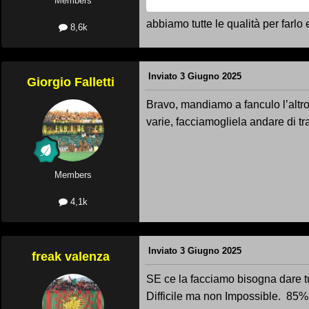
Members
abbiamo tutte le qualità per farlo
8,6k
Inviato
3 Giugno 2025
Giorgio Falletti
Bravo, mandiamo a fanculo l’altro
varie, facciamogliela andare di tr
Members
4,1k
Inviato
3 Giugno 2025
freak valenza
SE ce la facciamo bisogna dare tu
Difficile ma non Impossible. 8