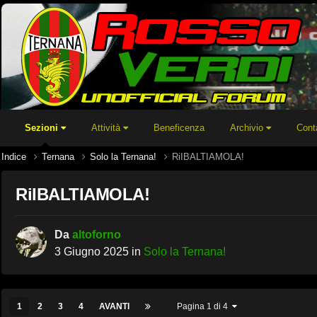
Sezioni
Attività
Beneficenza
Archivio
Cont
Indice
Ternana
Solo la Ternana!
RiIBALTIAMOLA!
RiIBALTIAMOLA!
Da
altoforno
3 Giugno 2025
in
Solo la Ternana!
1
2
3
4
AVANTI
Pagina 1 di 4