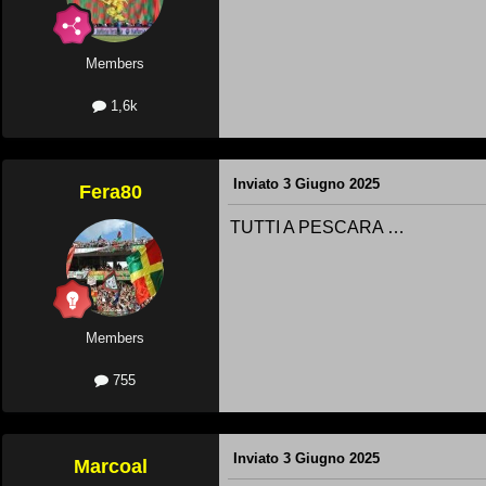
Members
1,6k
Inviato
3 Giugno 2025
Fera80
TUTTI A PESCARA …
Members
755
Inviato
3 Giugno 2025
Marcoal