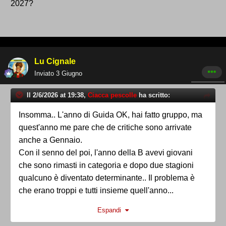
2027?
campionato di Serie D.
La stagione 2026-2027 di Serie D è pronta ad
Lu Cignale
entrare nel vivo, almeno sul piano burocratico.
Inviato
3 Giugno
La Lega Nazionale Dilettanti ha già tracciato il
Il 2/6/2026 at 19:38,
Ciacca pescolle
ha scritto:
percorso che porterà alla definizione
dell’organico del massimo campionato
Insomma.. L'anno di Guida OK, hai fatto gruppo, ma
dilettantistico nazionale.
Al momento non c’è
quest'anno me pare che de critiche sono arrivate
anche a Gennaio.
ancora l’ufficialità
, ma il calendario dovrebbe
Con il senno del poi, l'anno della B avevi giovani
ricalcare fedelmente quello adottato nelle
che sono rimasti in categoria e dopo due stagioni
ultime stagioni.
qualcuno è diventato determinante.. Il problema è
che erano troppi e tutti insieme quell'anno...
Iscrizioni al via dal 4
Espandi