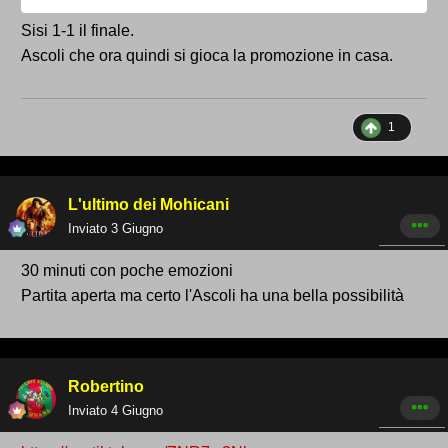
Si tratta di giorni cruciali per chi dovrà
Sisi 1-1 il finale.
regolarizzare la propria posizione ed evitare
Ascoli che ora quindi si gioca la promozione in casa.
l’esclusione dal campionato.
1
Entro il 25 luglio
l’organico definitivo
L'ultimo dei Mohicani
Inviato
3 Giugno
Conclusa la fase dei ricorsi, il Consiglio della
30 minuti con poche emozioni
Lega provvederà a ufficializzare l’elenco
Partita aperta ma certo l'Ascoli ha una bella possibilità
completo delle squadre ammesse alla Serie D
2026-2027.
La pubblicazione dell’organico definitivo è
Robertino
prevista entro il 25 luglio.
Inviato
4 Giugno
Solo allora sarà possibile avere il quadro