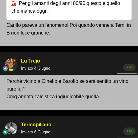
G/
. Per gli amanti degli anni 80/90 questo e quello
che manca oggi !
Parte la corsa alla
Carillo pareva un fenomeno! Poi quando venne a Terni in
nuova stagione
B non fece granché...
Per molte società saranno settimane di lavoro
Lu Trejo
intenso, tra adempimenti amministrativi,
Inviato
4 Giugno
verifiche finanziarie e attese decisive.
La Serie D 2026-2027 comincia adesso, negli
Perché vicino a Cinello e Barollo se sarà sentito un vino
uffici e nelle scrivanie dei club, prima ancora
pure lui?
che sul campo.
Cmq annata calcistica ingiudicabile quella.....
Termopiliano
Inviato
6 Giugno