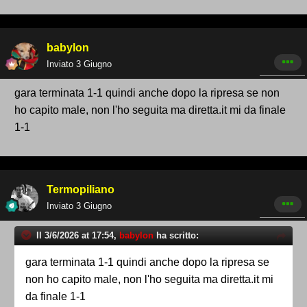
Una volta chiusa la finestra per le iscrizioni,
babylon
toccherà alla Co.Vi.So.D. esaminare le
Inviato
3 Giugno
pratiche presentate.
gara terminata 1-1 quindi anche dopo la ripresa se non
L’esito dei controlli sarà comunicato entro il 16
ho capito male, non l'ho seguita ma diretta.it mi da finale
luglio. In questa fase emergeranno eventuali
1-1
irregolarità amministrative o finanziarie.
Ricorsi e integrazioni
Termopiliano
Inviato
3 Giugno
fino al 21 luglio
Il 3/6/2026 at 17:54,
babylon
ha scritto:
Le società che riceveranno rilievi avranno
gara terminata 1-1 quindi anche dopo la ripresa se
non ho capito male, non l'ho seguita ma diretta.it mi
tempo fino al 21 luglio per sanare le criticità o
da finale 1-1
presentare ricorso.