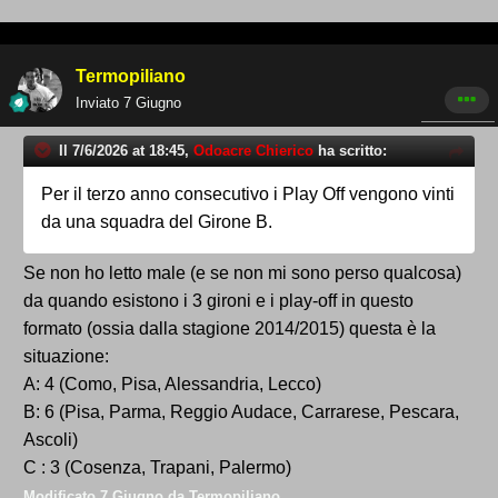
Termopiliano
Inviato
7 Giugno
Il 7/6/2026 at 18:45,
Odoacre Chierico
ha scritto:
Per il terzo anno consecutivo i Play Off vengono vinti
da una squadra del Girone B.
Se non ho letto male (e se non mi sono perso qualcosa)
da quando esistono i 3 gironi e i play-off in questo
formato (ossia dalla stagione 2014/2015) questa è la
situazione:
A: 4 (Como, Pisa, Alessandria, Lecco)
B: 6 (Pisa, Parma, Reggio Audace, Carrarese, Pescara,
Ascoli)
C : 3 (Cosenza, Trapani, Palermo)
Modificato
7 Giugno
da Termopiliano