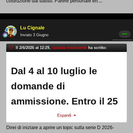
costruzione dal basso. Parere personale eh....
Lu Cignale
Inviato
3 Giugno
Il 2/6/2026 at 12:29,
cascata rossoverde
ha scritto:
Dal 4 al 10 luglio le
domande di
ammissione. Entro il 25
luglio l’organico
Espandi
Direi di iniziare a aprire un topic sulla serie D 2026-
definitivo del prossimo