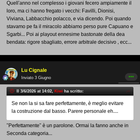
luglio
Quell'anno nel complesso i giovani fecero ampiamente il
loro, ma ci hanno fregato i vecchi: Favilli, Dionisi,
Viviana, Labbacchio polacco, e via dicendo. Poi quando
La prima data cerchiata in rosso è quella di
stavamo pe fa il miracolo abbiamo perso pure Capuano e
sabato 4 luglio 2026.
Sgarbi... Poi ai playout ennesime bastonate della dea
Da quel giorno, e fino a venerdì 10 luglio, le
bendata: rigore sbagliato, errore arbitrale decisivo , ecc...
società aventi diritto dovranno presentare la
domanda completa di iscrizione al campionato,
corredata da tutta la documentazione richiesta
Lu Cignale
e dagli adempimenti economici previsti.
Inviato
3 Giugno
Una settimana decisiva per i club, chiamati a
Il 3/6/2026 at 14:02,
Kiwi
ha scritto:
dimostrare di possedere tutti i requisiti
necessari per partecipare alla nuova stagione.
Se non la si sa fare perfettamente, è meglio evitare
la costruzione dal basso. Parere personale eh....
Controlli Covisod entro
"Perfettamente" è un parolone. Ormai la fanno anche in
Seconda categoria...
il 16 luglio