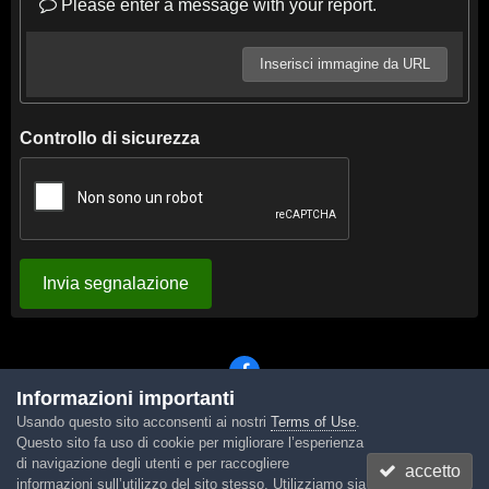
Please enter a message with your report.
Inserisci immagine da URL
Controllo di sicurezza
Invia segnalazione
Informazioni importanti
Usando questo sito acconsenti ai nostri
Terms of Use
.
Lingua
Tema
Contattaci
Cookies
Questo sito fa uso di cookie per migliorare l’esperienza
Powered by Invision Community
di navigazione degli utenti e per raccogliere
accetto
informazioni sull’utilizzo del sito stesso. Utilizziamo sia