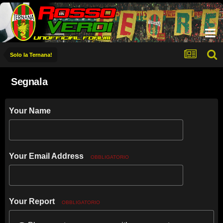
Solo la Ternana!
Segnala
Your Name
Your Email Address
OBBLIGATORIO
Your Report
OBBLIGATORIO