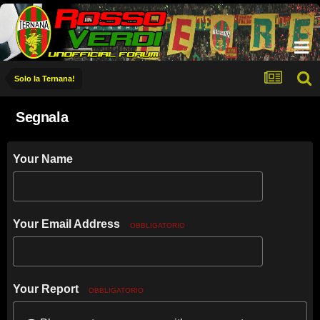
Solo la Ternana!
Segnala
Your Name
Your Email Address
OBBLIGATORIO
Your Report
OBBLIGATORIO