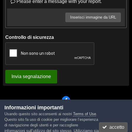
Please enter a message with your report.
Inserisci immagine da URL
Controllo di sicurezza
Invia segnalazione
Informazioni importanti
Usando questo sito acconsenti ai nostri
Terms of Use
.
Lingua
Tema
Contattaci
Cookies
Questo sito fa uso di cookie per migliorare l’esperienza
Powered by Invision Community
di navigazione degli utenti e per raccogliere
accetto
informazioni sull’utilizzo del sito stesso. Utilizziamo sia