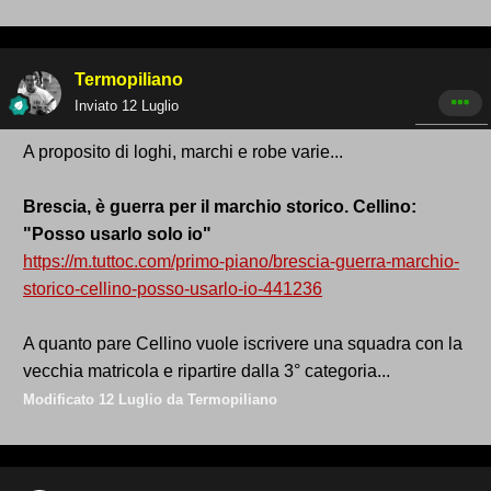
Termopiliano
Inviato
12 Luglio
A proposito di loghi, marchi e robe varie...
Brescia, è guerra per il marchio storico. Cellino:
"Posso usarlo solo io"
https://m.tuttoc.com/primo-piano/brescia-guerra-marchio-
storico-cellino-posso-usarlo-io-441236
A quanto pare Cellino vuole iscrivere una squadra con la
vecchia matricola e ripartire dalla 3° categoria...
Modificato
12 Luglio
da Termopiliano