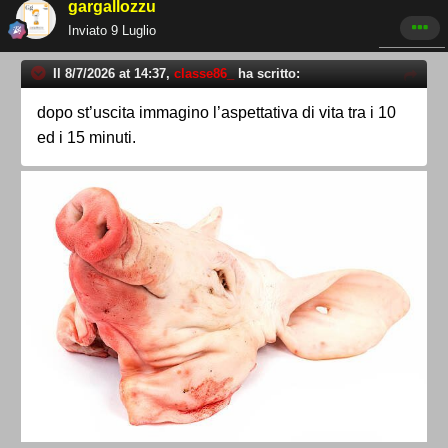
gargallozzu
Inviato
9 Luglio
Il 8/7/2026 at 14:37,
classe86_
ha scritto:
dopo st’uscita immagino l’aspettativa di vita tra i 10
ed i 15 minuti.