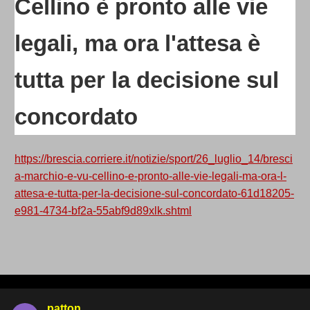
Cellino è pronto alle vie
legali, ma ora l'attesa è
tutta per la decisione sul
concordato
https://brescia.corriere.it/notizie/sport/26_luglio_14/bresci
a-marchio-e-vu-cellino-e-pronto-alle-vie-legali-ma-ora-l-
attesa-e-tutta-per-la-decisione-sul-concordato-61d18205-
e981-4734-bf2a-55abf9d89xlk.shtml
patton