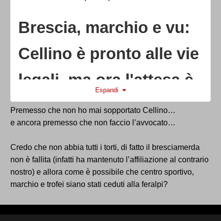
Brescia, marchio e vu:
Cellino è pronto alle vie
legali, ma ora l'attesa è
Espandi
tutta per la decisione
Premesso che non ho mai sopportato Cellino…
e ancora premesso che non faccio l’avvocato…
sul concordato
Credo che non abbia tutti i torti, di fatto il bresciamerda
non è fallita (infatti ha mantenuto l’affiliazione al contrario
https://brescia.corriere.it/notizie/sport/26_luglio_14/br
nostro) e allora come è possibile che centro sportivo,
escia-marchio-e-vu-cellino-e-pronto-alle-vie-legali-
marchio e trofei siano stati ceduti alla feralpi?
ma-ora-l-attesa-e-tutta-per-la-decisione-sul-
concordato-61d18205-e981-4734-bf2a-
55abf9d89xlk.shtml