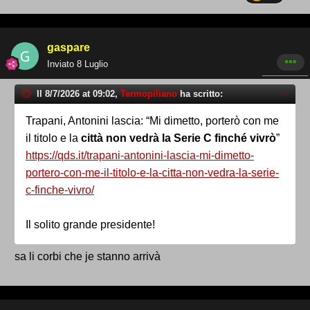
gaspare
Inviato
8 Luglio
Il 8/7/2026 at 09:02,
Termopiliano
ha scritto:
Trapani, Antonini lascia: “Mi dimetto, porterò con me
il titolo e la
città non vedrà la Serie C finché vivrò
”
https://qds.it/trapani-antonini-lascia-mi-dimetto-
portero-con-me-il-titolo-e-la-citta-non-vedra-la-serie-
c-finche-vivro/
Il solito grande presidente!
sa li corbi che je stanno arrivà