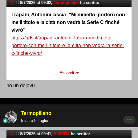
Il 8/7/2026 at 09:02,
Termopiliano
ha scritto:
Trapani, Antonini lascia: “Mi dimetto, porterò con
me il titolo e la città non vedrà la Serie C finché
vivrò”
https://qds.it/trapani-antonini-lascia-mi-dimetto-
portero-con-me-il-titolo-e-la-citta-non-vedra-la-serie-
c-finche-vivro/
Il solito grande presidente!
Espandi
ho un dejavu
Termopiliano
Inviato
8 Luglio
Il 8/7/2026 at 09:41,
BuFERA
ha scritto: