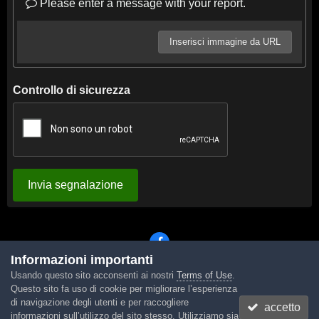
Please enter a message with your report.
Inserisci immagine da URL
Controllo di sicurezza
Invia segnalazione
Informazioni importanti
Usando questo sito acconsenti ai nostri
Terms of Use
.
Lingua
Tema
Contattaci
Cookies
Questo sito fa uso di cookie per migliorare l’esperienza
Powered by Invision Community
di navigazione degli utenti e per raccogliere
accetto
informazioni sull’utilizzo del sito stesso. Utilizziamo sia