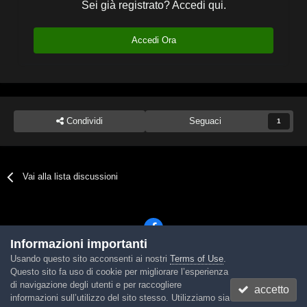
Sei già registrato? Accedi qui.
Accedi Ora
Condividi
Seguaci
1
Vai alla lista discussioni
Informazioni importanti
Usando questo sito acconsenti ai nostri
Terms of Use
.
Lingua
Tema
Contattaci
Cookies
Questo sito fa uso di cookie per migliorare l’esperienza
Powered by Invision Community
di navigazione degli utenti e per raccogliere
accetto
informazioni sull’utilizzo del sito stesso. Utilizziamo sia