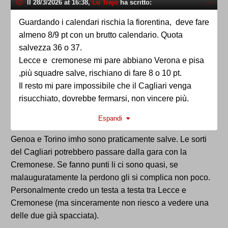
Il 28/3/2026 at 16:38,
Lu Trejo
ha scritto:
Guardando i calendari rischia la fiorentina, deve fare
almeno 8/9 pt con un brutto calendario. Quota
salvezza 36 o 37.
Lecce e cremonese mi pare abbiano Verona e pisa
,più squadre salve, rischiano di fare 8 o 10 pt.
Il resto mi pare impossibile che il Cagliari venga
risucchiato, dovrebbe fermarsi, non vincere più.
Genoa e Torino lo stesso , non fanno 3 pt in 8
Espandi
partite?
Genoa e Torino imho sono praticamente salve. Le sorti
del Cagliari potrebbero passare dalla gara con la
Cremonese. Se fanno punti li ci sono quasi, se
malauguratamente la perdono gli si complica non poco.
Personalmente credo un testa a testa tra Lecce e
Cremonese (ma sinceramente non riesco a vedere una
delle due già spacciata).