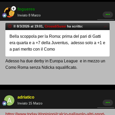
fogueres
Inviato
8 Marzo
Il 8/3/2026 at 19:01,
CrossdiSussi
ha scritto:
Bella scoppola per la Roma: prima del pari di Gatti
era quarta e a +7 della Juventus, adesso solo a +1 e
a pari merIto con il Como
Adesso ha due derby in Europa League e in mezzo un
Como Roma senza Ndicka squalificato.
adriatico
Inviato
15 Marzo
https://www.today.it/opinioni/calcio-pallavolo-altri-sport-