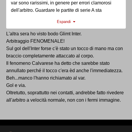
var sono rarissimi, in genere per errori clamorosi
dell'arbitro. Guardare le partite di serie A sta
diventando una fatica, perché il livello dello
Espandi
spettacolo è piuttosto basso. La maggior parte delle
persone che conosco ormai si guardano al massimo
L'altra sera ho visto bodo Glimt Inter.
la squadra per cui fanno il tifo, a parte le fere
Arbitraggio FENOMENALE!
ovviamente (non ho amici che non tifano la Ternana,
Sul gol dell'Inter forse c'è stato un tocco di mano ma con
a parte qualcuno che se ne impippa del calcio).
braccio completamente attaccato al corpo.
Adesso, con un campionato sostanzialmente chiuso
Il fenomeno Calvarese ha detto che sarebbe stato
e una Champions da brividi, questi continui errori
annullato perché il tocco c'era èd anche l'immediatezza.
arbitrali, queste reazioni scomposte... c'è il rischio
Beh...manco l'hanno richiamato al var.
che la gente si rompa il cazzo sul serio.
Gol e via.
Oltretutto, soprattutto nei contatti, andrebbe fatto rivedere
all'arbitro a velocità normale, non con i fermi immagine.