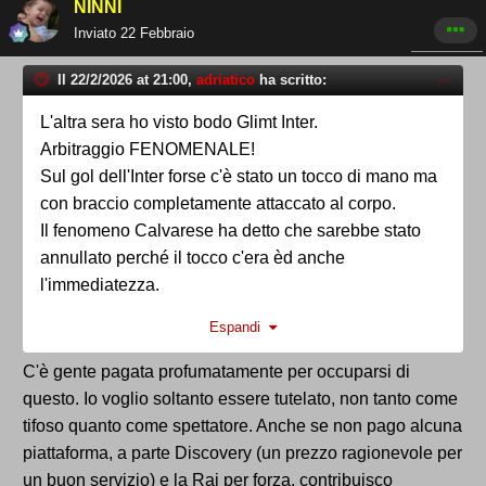
NINNI
Inviato
22 Febbraio
Il 22/2/2026 at 21:00,
adriatico
ha scritto:
L'altra sera ho visto bodo Glimt Inter.
Arbitraggio FENOMENALE!
Sul gol dell'Inter forse c'è stato un tocco di mano ma
con braccio completamente attaccato al corpo.
Il fenomeno Calvarese ha detto che sarebbe stato
annullato perché il tocco c'era èd anche
l'immediatezza.
Beh...manco l'hanno richiamato al var.
Espandi
Gol e via.
Oltretutto, soprattutto nei contatti, andrebbe fatto
C'è gente pagata profumatamente per occuparsi di
rivedere all'arbitro a velocità normale, non con i fermi
questo. Io voglio soltanto essere tutelato, non tanto come
immagine.
tifoso quanto come spettatore. Anche se non pago alcuna
piattaforma, a parte Discovery (un prezzo ragionevole per
un buon servizio) e la Rai per forza, contribuisco