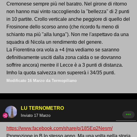
Cremonese sempre più nel baratro. Nel girone di ritorno
non hanno mai vinto raccogliendo la "bellezza" di 2 punti
in 10 partite. Crollo verticale anche peggiore di quello del
Frosinone dello scorso anno (che ricordo fu meno di
schianto ma più "alla lunga"). Non me l'aspettavo da una
squadra di Nicola un rendimento del genere.
La Fiorentina ora vola a +4 (ma vediamo se saranno
definitivamente usciti dalla zona calda o se dovranno
soffrire ancora) mentre il Lecce è a 3 punti di distanza.
Imho la quota salvezza non supererà i 34/35 punti.
Modificato
16 Marzo
da Termopiliano
LU TERNOMETRO
Inviato
17 Marzo
https://www.facebook.com/share/p/185Eq2Nesm/
Promozione in B lo stesso anno. Ma una volta nella storia