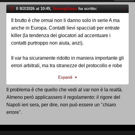
Il 8/2/2026 at 10:49,
Termopiliano
ha scritto:
Il brutto è che ormai non li danno solo in serie A ma
anche in Europa. Contatti lievi spacciati per entrate
killer (la tendenza dei giocatori ad accentuare i
contatti purtroppo non aiuta, anzi).
Il var ha sicuramente ridotto in maniera importante gli
errori arbitrali, ma tra stranezze del protocollo e robe
varie di certo non potrà mai azzerare le polemiche
Espandi
(né gli errori umani).
Il problema è che quello che vedi al var non è la realtà.
Almeno però applicassero il regolamento: il rigore del
Napoli ieri sera, per dire, non può essere un "chiaro
errore".