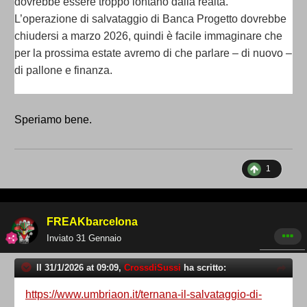
dovrebbe essere troppo lontano dalla realtà.
L’operazione di salvataggio di Banca Progetto dovrebbe
chiudersi a marzo 2026, quindi è facile immaginare che
per la prossima estate avremo di che parlare – di nuovo –
di pallone e finanza.
Speriamo bene.
1
FREAKbarcelona
Inviato
31 Gennaio
Il 31/1/2026 at 09:09,
CrossdiSussi
ha scritto:
https://www.umbriaon.it/ternana-il-salvataggio-di-