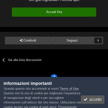
Accedi Ora
Condividi
Seguaci
3
Vai alla lista discussioni
Informazioni importanti
Usando questo sito acconsenti ai nostri
Terms of Use
.
Lingua
Tema
Contattaci
Cookies
Questo sito fa uso di cookie per migliorare l’esperienza
Powered by Invision Community
di navigazione degli utenti e per raccogliere
accetto
informazioni sull’utilizzo del sito stesso. Utilizziamo sia
cookie tecnici sia cookie di parti terze. Proseguendo