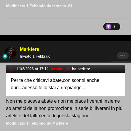
Modificato
1 Febbraio
da ternano_84
3
Markfere
Inviato
1 Febbraio
Il 1/2/2026 at 17:14,
ternano_84
ha scritto:
Per te che criticavi abate,con scontri anche
duri...adesso te lo stai a rimpiange...
Non me piaceva abate e non me piace liverani insieme
so artefici della non promozione in serie b, liverani in più
artefice del fallimento di questa stagione
Modificato
1 Febbraio
da Markfere