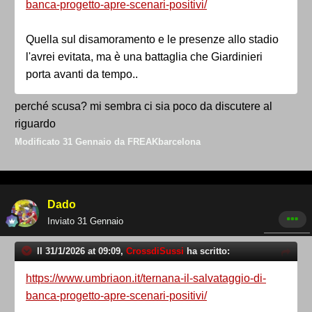
banca-progetto-apre-scenari-positivi/
Quella sul disamoramento e le presenze allo stadio
l'avrei evitata, ma è una battaglia che Giardinieri
porta avanti da tempo..
perché scusa? mi sembra ci sia poco da discutere al
riguardo
Modificato
31 Gennaio
da FREAKbarcelona
Dado
Inviato
31 Gennaio
Il 31/1/2026 at 09:09,
CrossdiSussi
ha scritto:
https://www.umbriaon.it/ternana-il-salvataggio-di-
banca-progetto-apre-scenari-positivi/