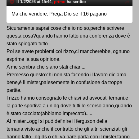
Il 1/2/2026 at 15:44,
primo
ha scritto:
Ma che vendere. Prega Dio se il 16 pagano
Sicuramente saprai cose che io no so,perché scrivere
questa cosa?quando hanno fatto una conferenza dove è
stato spiegato tutto..
Poi se avete problemi coi rizzo,ci mancherebbe, ognuno
esprime la sua opinione.
A me sembra che siano stati chiari...
Premesso questo:chi non sta facendo il lavoro diciamo
bene,è il mister,palesemente in confusione da troppe
partite..
I rizzo hanno consegnato le chiavi ad avvocati ternani,e
la parte sportiva a un dg dove tutti lo scorso anno,quando
è stato cacciato(abbiamo imprecato).....
Al mister...oggi si può definire il ferguson della
ternana,visto anche il contratto che gli altri scienziati gli
hanno fatto...dg ds o chi va pare parla con il mister,fanno