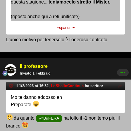
questa
stagione...
teniamocelo stretto il Mister.
(riposto anche qui a reti unificate)
Espandi
L'unico motivo per tenerselo è l'oneroso contratto.
il professore
Inviato
1 Febbraio
Il 1/2/2026 at 16:32,
LoSballoContinua
ha scritto:
Mo te danno addosso eh
Preparate
da quanto
ha tolto il -1 non temo piu' il
@BuFERA
branco