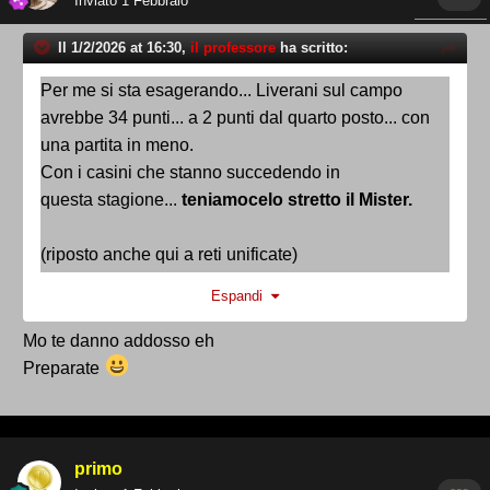
Inviato
1 Febbraio
Il 1/2/2026 at 16:30,
il professore
ha scritto:
Per
me si sta esagerando... Liverani sul campo
avrebbe 34
punti... a 2 punti dal quarto posto... con
una partita in meno.
Con i casini che stanno succedendo
in
questa
stagione...
teniamocelo stretto il Mister.
(riposto anche qui a reti unificate)
Espandi
Mo te danno addosso eh
Preparate
primo