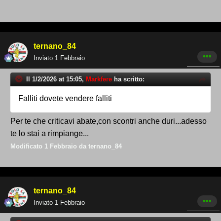
ternano_84
Inviato
1 Febbraio
Il 1/2/2026 at 15:05,
Markfere
ha scritto:
Falliti dovete vendere falliti
Per te che criticavi abate,con scontri anche duri...adesso
te lo stai a rimpiange...
Modificato
1 Febbraio
da ternano_84
ternano_84
Inviato
1 Febbraio