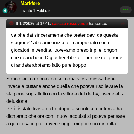
Markfere
Inviato
1 Febbraio
Il 1/2/2026 at 17:41,
cascata rossoverde
ha scritto:
va bhe dai sinceramente che pretendevi da questa
stagione? abbiamo iniziato il campionato con i
giocatori in vendita....avevamo preso tripi e longoni
che neanche in D giocherebbero....per me nel girone
di andata abbiamo fatto pure troppo
Sono d'accordo ma con la coppa si era messa bene..
invece a puttane anche quella che poteva risollevare la
stagione soprattutto con la vittoria del derby, invece altra
delusione
Però è stato liverani che dopo la sconfitta a potenza ha
dichiarato che ora con i nuovi acquisti si poteva pensare
a qualcosa in piu...invece oggi...meglio non dir nulla