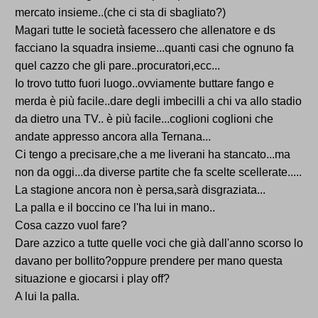
mercato insieme..(che ci sta di sbagliato?)
Magari tutte le società facessero che allenatore e ds
facciano la squadra insieme...quanti casi che ognuno fa
quel cazzo che gli pare..procuratori,ecc...
Io trovo tutto fuori luogo..ovviamente buttare fango e
merda è più facile..dare degli imbecilli a chi va allo stadio
da dietro una TV.. è più facile...coglioni coglioni che
andate appresso ancora alla Ternana...
Ci tengo a precisare,che a me liverani ha stancato...ma
non da oggi...da diverse partite che fa scelte scellerate.....
La stagione ancora non è persa,sarà disgraziata...
La palla e il boccino ce l'ha lui in mano..
Cosa cazzo vuol fare?
Dare azzico a tutte quelle voci che già dall'anno scorso lo
davano per bollito?oppure prendere per mano questa
situazione e giocarsi i play off?
A lui la palla.