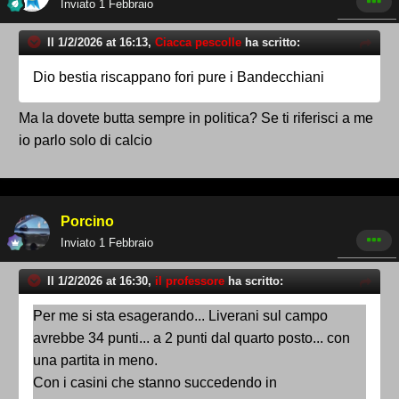
Inviato
1 Febbraio
Il 1/2/2026 at 16:13,
Ciacca pescolle
ha scritto:
Dio bestia riscappano fori pure i Bandecchiani
Ma la dovete butta sempre in politica? Se ti riferisci a me
io parlo solo di calcio
Porcino
Inviato
1 Febbraio
Il 1/2/2026 at 16:30,
il professore
ha scritto:
Per
me si sta esagerando... Liverani sul campo
avrebbe 34
punti... a 2 punti dal quarto posto... con
una partita in meno.
Con i casini che stanno succedendo
in