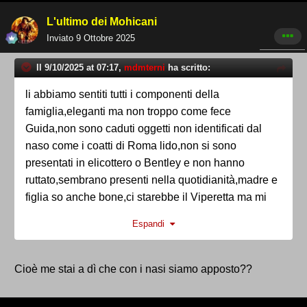
L'ultimo dei Mohicani
Inviato
9 Ottobre 2025
Il 9/10/2025 at 07:17,
mdmterni
ha scritto:
li abbiamo sentiti tutti i componenti della
famiglia,eleganti ma non troppo come fece
Guida,non sono caduti oggetti non identificati dal
naso come i coatti di Roma lido,non si sono
presentati in elicottero o Bentley e non hanno
ruttato,sembrano presenti nella quotidianità,madre e
figlia so anche bone,ci starebbe il Viperetta ma mi
sembra che alla presenza della mamma è rimasto in
Espandi
disparte.
visti da fuori sembriamo una società normale
Cioè me stai a dì che con i nasi siamo apposto??