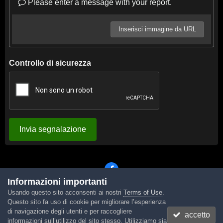
Please enter a message with your report.
Inserisci immagine da URL
Controllo di sicurezza
Invia segnalazione
Informazioni importanti
Usando questo sito acconsenti ai nostri
Terms of Use
.
Lingua
Tema
Contattaci
Cookies
Questo sito fa uso di cookie per migliorare l’esperienza
Powered by Invision Community
di navigazione degli utenti e per raccogliere
accetto
informazioni sull’utilizzo del sito stesso. Utilizziamo sia