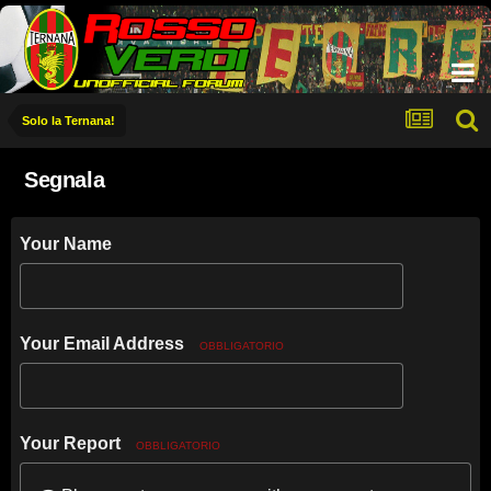
Solo la Ternana!
Segnala
Your Name
Your Email Address
OBBLIGATORIO
Your Report
OBBLIGATORIO