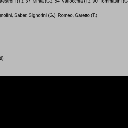
strelli (T.), 37′ Minta (G.), 54′ Vallocchia (T.), 90′ Tommasini (G.),
olini, Saber, Signorini (G.); Romeo, Garetto (T.)
i)