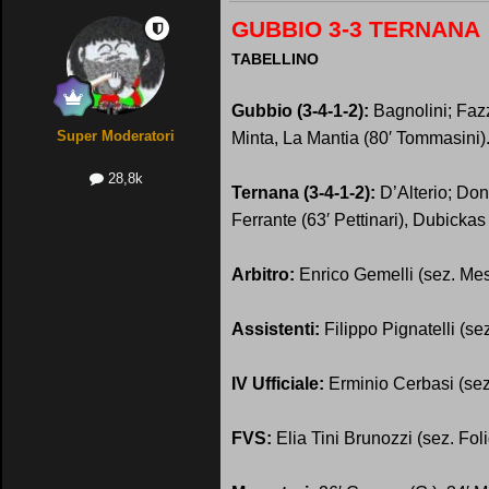
GUBBIO 3-3 TERNANA
TABELLINO
Gubbio (3-4-1-2):
Bagnolini; Fazz
Super Moderatori
Minta, La Mantia (80′ Tommasini).
28,8k
Ternana (3-4-1-2):
D’Alterio; Don
Ferrante (63′ Pettinari), Dubickas 
Arbitro:
Enrico Gemelli (sez. Me
Assistenti:
Filippo Pignatelli (se
IV Ufficiale:
Erminio Cerbasi (sez
FVS:
Elia Tini Brunozzi (sez. Fol