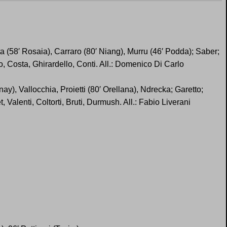
a (58′ Rosaia), Carraro (80′ Niang), Murru (46′ Podda); Saber;
o, Costa, Ghirardello, Conti. All.: Domenico Di Carlo
nay), Vallocchia, Proietti (80′ Orellana), Ndrecka; Garetto;
, Valenti, Coltorti, Bruti, Durmush. All.: Fabio Liverani