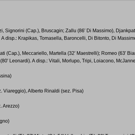
i, Signorini (Cap.), Bruscagin; Zallu (86′ Di Massimo), Djankpat
 A disp.: Krapikas, Tomasella, Baroncelli, Di Bitonto, Di Massim
ati (Cap.), Meccariello, Martella (32′ Maestrelli); Romeo (63′ Bia
(80′ Leonardi). A disp.: Vitali, Morlupo, Tripi, Loiacono, McJannet
ssina)
z. Viareggio), Alberto Rinaldi (sez. Pisa)
. Arezzo)
igno)