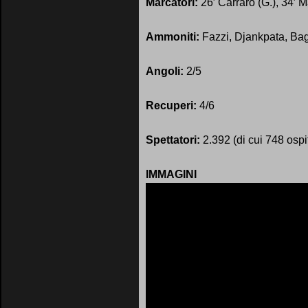
Marcatori:
26′ Carraro (G.), 34′ Mae
Ammoniti:
Fazzi, Djankpata, Bagn
Angoli:
2/5
Recuperi:
4/6
Spettatori:
2.392 (di cui 748 ospit
IMMAGINI