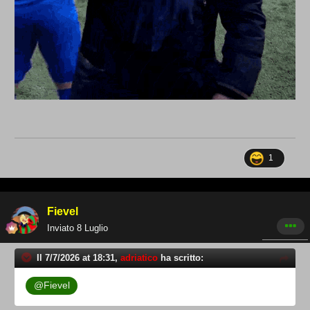
1
Fievel
Inviato
8 Luglio
Il 7/7/2026 at 18:31,
adriatico
ha scritto:
@Fievel