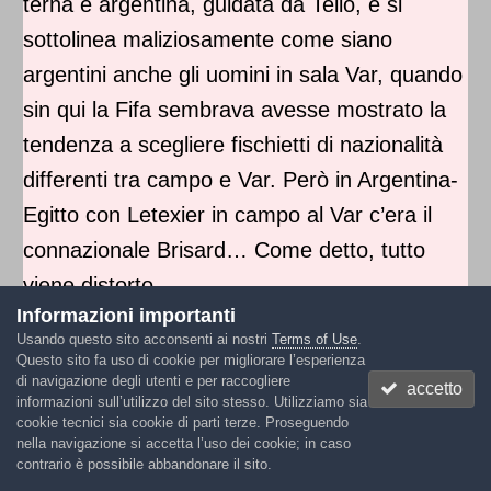
terna è argentina, guidata da Tello, e si
sottolinea maliziosamente come siano
argentini anche gli uomini in sala Var, quando
sin qui la Fifa sembrava avesse mostrato la
tendenza a scegliere fischietti di nazionalità
differenti tra campo e Var. Però in Argentina-
Egitto con Letexier in campo al Var c’era il
connazionale Brisard… Come detto, tutto
viene distorto.
Informazioni importanti
LA MAGLIA
Usando questo sito acconsenti ai nostri
Terms of Use
.
Questo sito fa uso di cookie per migliorare l’esperienza
—
di navigazione degli utenti e per raccogliere
accetto
informazioni sull’utilizzo del sito stesso. Utilizziamo sia
E l’apparizione di fotografie della figlia di
cookie tecnici sia cookie di parti terze. Proseguendo
Infantino con la maglia del Marocco, queste
nella navigazione si accetta l’uso dei cookie; in caso
contrario è possibile abbandonare il sito.
sì autentiche, viene interpretata