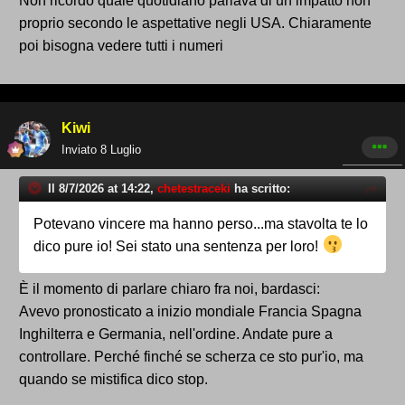
Non ricordo quale quotidiano parlava di un impatto non
proprio secondo le aspettative negli USA. Chiaramente
poi bisogna vedere tutti i numeri
Kiwi
Inviato
8 Luglio
Il 8/7/2026 at 14:22,
chetestraceki
ha scritto:
Potevano vincere ma hanno perso...ma stavolta te lo
dico pure io! Sei stato una sentenza per loro!
È il momento di parlare chiaro fra noi, bardasci:
Avevo pronosticato a inizio mondiale Francia Spagna
Inghilterra e Germania, nell'ordine. Andate pure a
controllare. Perché finché se scherza ce sto pur'io, ma
quando se mistifica dico stop.