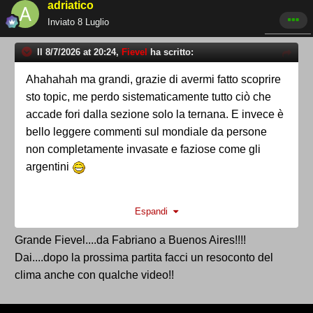
adriatico
Inviato
8 Luglio
Il 8/7/2026 at 20:24,
Fievel
ha scritto:
Ahahahah ma grandi, grazie di avermi fatto scoprire
sto topic, me perdo sistematicamente tutto ciò che
accade fori dalla sezione solo la ternana. E invece è
bello leggere commenti sul mondiale da persone
non completamente invasate e faziose come gli
argentini
Comunque vivere sto mondiale qui è un esperienza
Espandi
mistica, non so normali... Aldilà dei gol che è un
boato che travolge tutta la città ma è tutto il contorno:
Grande Fievel....da Fabriano a Buenos Aires!!!!
il mondiale permea tutto.
Dai....dopo la prossima partita facci un resoconto del
Il giorno della partita il 60% della gente a tenesse
clima anche con qualche video!!
stretti gira colla maglia della nazionale (non intendo
solo i passanti ma commercianti, operai, medici,