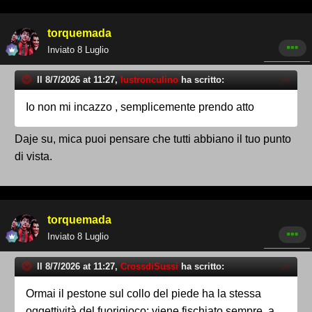
torquemada
Inviato
8 Luglio
Il 8/7/2026 at 11:27,
lustronculino
ha scritto:
Io non mi incazzo , semplicemente prendo atto
Daje su, mica puoi pensare che tutti abbiano il tuo punto
di vista.
torquemada
Inviato
8 Luglio
Il 8/7/2026 at 11:27,
CrossdiSussi
ha scritto:
Ormai il pestone sul collo del piede ha la stessa
oggettività del fuorigioco: viene fischiato sempre, a