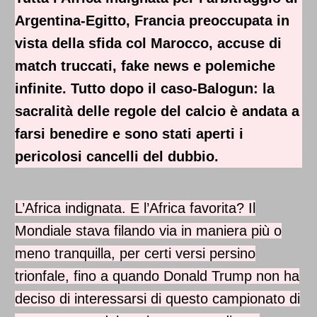
Nell' intervallo tra primo e secondo tempo la gente s
Argentina-Egitto, Francia preoccupata in
affaccia ai balconi e canta i cori, manco ce stesse la
vista della sfida col Marocco, accuse di
squadra lì sotto a sentilli. Durante la partita dai
match truccati, fake news e polemiche
palazzi senti il rumore dei tamburi e l area se permea
del profumo della carbonella (il che qui è
infinite. Tutto dopo il caso-Balogun: la
abbastanza frequente).
sacralità delle regole del calcio è andata a
Dopo ogni vittoria, comprese quelle ininfluenti tipo
farsi benedire e sono stati aperti i
nei gironi con la Giordania da già qualificati
festeggiamenti smodati come se avessero vinto il
pericolosi cancelli del dubbio.
mondiale, caroselli, gente senza voce.
L’Africa indignata. E l’Africa favorita? Il
Io da un lato non vorrei vincessero perché già ci
sfottono abbastanza così, se me tolgono anche l
Mondiale stava filando via in maniera più o
unica freccia al mio arco che è quella de aver vinto
meno tranquilla, per certi versi persino
un mondiale in più de loro non so cosa possono
trionfale, fino a quando Donald Trump non ha
diventare, anche perché se la credono già tantissimo
così, sembra che a calcio al mondo sappiano
deciso di interessarsi di questo campionato di
giocare solo loro.