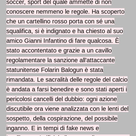
soccer, sport del quale ammette di non
Ma dall' altro vorrei vederli vincere perché me chiedo
conoscere nemmeno le regole. Ha scoperto
cosa possa essere i festeggiamenti per un mondiale,
che un cartellino rosso porta con sé una
se vivono così ogni singola partita!
squalifica, si è indignato e ha chiesto al suo
amico Gianni Infantino di fare qualcosa. È
stato accontentato e grazie a un cavillo
regolamentare la sanzione all’attaccante
statunitense Folarin Balogun è stata
rimandata. Le sacralità delle regole del calcio
è andata a farsi benedire e sono stati aperti i
pericolosi cancelli del dubbio: ogni azione
discutibile ora viene analizzata con le lenti del
sospetto, della cospirazione, del possibile
inganno. E in tempi di fake news e