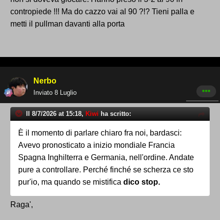
contropiede !!! Ma do cazzo vai al 90 ?!? Tieni palla e
metti il pullman davanti alla porta
Nerbo
Inviato
8 Luglio
Il 8/7/2026 at 15:18,
Kiwi
ha scritto:
È il momento di parlare chiaro fra noi, bardasci:
Avevo pronosticato a inizio mondiale Francia
Spagna Inghilterra e Germania, nell'ordine. Andate
pure a controllare. Perché finché se scherza ce sto
pur'io, ma quando se mistifica
dico stop.
Raga',