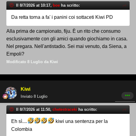
Il 8/7/2026 at 10:17,
boe
ha scritto:
Da retta torna a fa' i panini coi sottaceti Kiwi PD
Alla prima de campionato, fiju. È un rito che consumo
esclusivamente con gli amici quando giochiamo in casa.
Nel pregara. Nell'antistadio. Sei mai venuto, da Siena, a
Empoli?
Modificato
8 Luglio
da Kiwi
Kiwi
Inviato
8 Luglio
Il 8/7/2026 at 11:50,
chetestraceki
ha scritto:
Eh sì....
kiwi una sentenza per la
Colombia