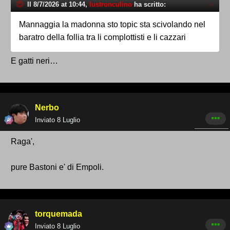
Il 8/7/2026 at 10:44,
lustronculino
ha scritto:
Mannaggia la madonna sto topic sta scivolando nel
baratro della follia tra li complottisti e li cazzari
E gatti neri…
Nerbo
Inviato
8 Luglio
Raga',
pure Bastoni e' di Empoli.
torquemada
Inviato
8 Luglio