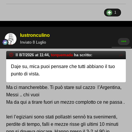
1
lustronculino
Inviato
8 Luglio
Il 8/7/2026 at 11:44,
torquemada
ha scritto:
Daje su, mica puoi pensare che tutti abbiano il tuo
punto di vista.
Ma ci mancherebbe. Ti può stare sul cazzo l’Argentina,
Messi .. chi vuoi
Ma da qui a tirare fuori un mezzo complotto ce ne passa .
Ieri l’egiziani sono stati pollastri sennò tra svenimenti,
perdite di tempo, falli e mezze risse gli ultimi 10 minuti
non si doveva giocare. Hanno preso il 3-2 al 90 in