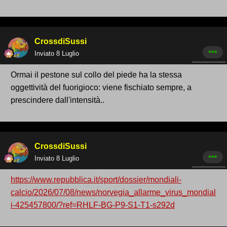
CrossdiSussi
Inviato
8 Luglio
Ormai il pestone sul collo del piede ha la stessa
oggettività del fuorigioco: viene fischiato sempre, a
prescindere dall'intensità..
CrossdiSussi
Inviato
8 Luglio
https://www.repubblica.it/sport/dossier/mondiali-
calcio/2026/07/08/news/norvegia_allarme_virus_mondial
i-425457800/?ref=RHLF-BG-P9-S1-T1-s292d