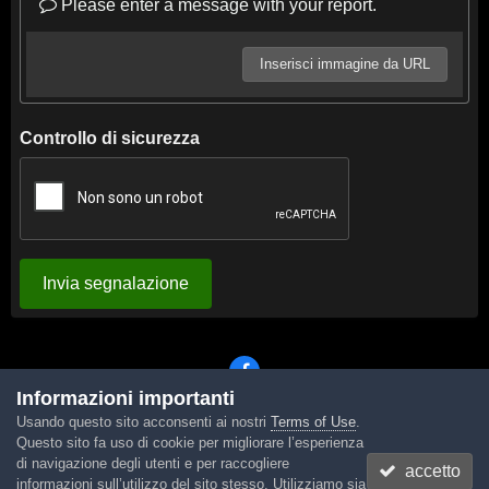
Please enter a message with your report.
Inserisci immagine da URL
Controllo di sicurezza
Invia segnalazione
Informazioni importanti
Usando questo sito acconsenti ai nostri
Terms of Use
.
Lingua
Tema
Contattaci
Cookies
Questo sito fa uso di cookie per migliorare l’esperienza
Powered by Invision Community
di navigazione degli utenti e per raccogliere
accetto
informazioni sull’utilizzo del sito stesso. Utilizziamo sia