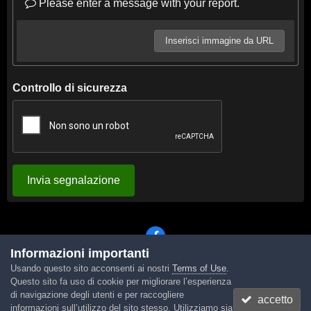
Please enter a message with your report.
Inserisci immagine da URL
Controllo di sicurezza
Invia segnalazione
Informazioni importanti
Usando questo sito acconsenti ai nostri
Terms of Use
.
Lingua
Tema
Contattaci
Cookies
Questo sito fa uso di cookie per migliorare l’esperienza
Powered by Invision Community
di navigazione degli utenti e per raccogliere
accetto
informazioni sull’utilizzo del sito stesso. Utilizziamo sia