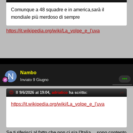
Comunque a 48 squadre e in america,sarà il
mondiale più merdoso di sempre
https://it.wikipedia.org/wiki/La_volpe_e_l'uva
Nambo
Inviato
9 Giugno
Il 9/6/2026 at 19:04,
adriatico
ha scritto:
https://it.wikipedia.org/wiki/La_volpe_e_l'uva
Se ti riferisci al fatto che non ci sia l'Italia.....sono contento