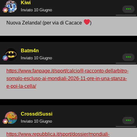
Kiwi
Inviato
10 Giugno
Nuova Zelanda! (per via di Cacace
)
Batm4n
Inviato
10 Giugno
https://www.fanpage.it/sport/calcio/il-racconto-dellarbitro-
somalo-escluso-ai-mondiali-2026-11-ore-in-una-stanza-
e-poi-la-cella/
CrossdiSussi
Inviato
10 Giugno
https://www.repubblica.it/sport/dossier/mondiali-