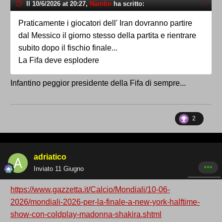
Il 10/6/2026 at 20:27,
Nambo
ha scritto:
Praticamente i giocatori dell' Iran dovranno partire
dal Messico il giorno stesso della partita e rientrare
subito dopo il fischio finale...
La Fifa deve esplodere
Infantino peggior presidente della Fifa di sempre...
2
adriatico
Inviato
11 Giugno
https://www.gazzetta.it/Calcio/Mondiali/10-06-
2026/mondiali-2026-per-la-finale-a-new-york-halftime-
show-con-coldplay-madonna-shakira.shtml