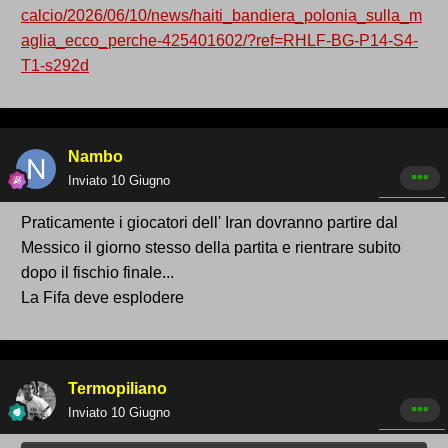
calcio/2026/06/10/news/haiti_bandiera_polonia_sulla_m
aglia_ecco_perche-425401602/?ref=RHLF-BG-P14-S4-
T1-s292d
Nambo
Inviato
10 Giugno
Praticamente i giocatori dell' Iran dovranno partire dal
Messico il giorno stesso della partita e rientrare subito
dopo il fischio finale...
La Fifa deve esplodere
Termopiliano
Inviato
10 Giugno