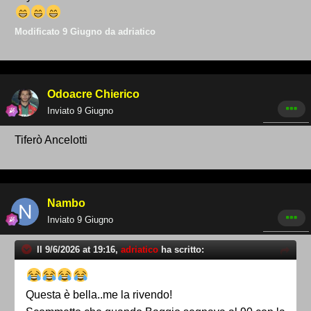
Modificato
9 Giugno
da adriatico
Odoacre Chierico
Inviato
9 Giugno
Tiferò Ancelotti
Nambo
Inviato
9 Giugno
Il 9/6/2026 at 19:16,
adriatico
ha scritto:
Questa è bella..me la rivendo!