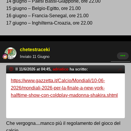
14 giugno – Paesi Bassi-Giappone, ore 22.00
15 giugno – Belgio-Egitto, ore 21.00
16 giugno – Francia-Senegal, ore 21.00
17 giugno – Inghilterra-Croazia, ore 22.00
chetestraceki
Inviato
11 Giugno
Il 11/6/2026 at 04:45,
adriatico
ha scritto:
https://www.gazzetta.it/Calcio/Mondiali/10-06-
2026/mondiali-2026-per-la-finale-a-new-york-
halftime-show-con-coldplay-madonna-shakira.shtml
Che vergogna....manco più il regolamento del gioco del
calcio