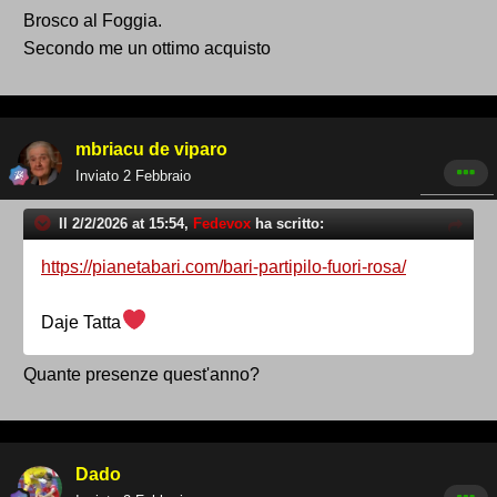
Brosco al Foggia.
Secondo me un ottimo acquisto
mbriacu de viparo
Inviato
2 Febbraio
Il 2/2/2026 at 15:54,
Fedevox
ha scritto:
https://pianetabari.com/bari-partipilo-fuori-rosa/
Daje Tatta
Quante presenze quest'anno?
Dado