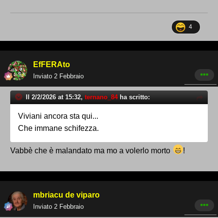
4
EfFERAto
Inviato
2 Febbraio
Il 2/2/2026 at 15:32,
ternano_84
ha scritto:
Viviani ancora sta qui...
Che immane schifezza.
Vabbè che è malandato ma mo a volerlo morto
!
mbriacu de viparo
Inviato
2 Febbraio