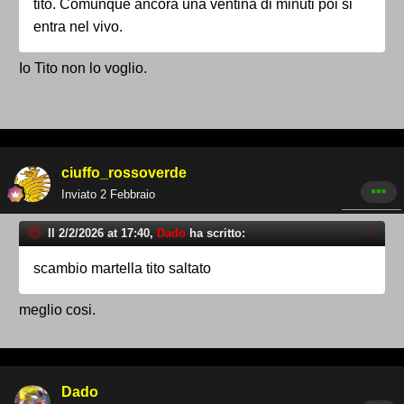
tito. Comunque ancora una ventina di minuti poi si
entra nel vivo.
Io Tito non lo voglio.
ciuffo_rossoverde
Inviato
2 Febbraio
Il 2/2/2026 at 17:40,
Dado
ha scritto:
scambio martella tito saltato
meglio cosi.
Dado