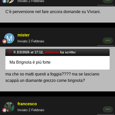
Inviato
2 Febbraio
C'è perversione nel fare ancora domande su Viviani.
mister
Inviato
2 Febbraio
Il 2/2/2026 at 17:12,
altoforno
ha scritto:
Ma Brignola è più forte
ma che so matti questi a foggia???? ma se lasciano
scappà un diamante grezzo come brignola?
francesco
Inviato
2 Febbraio