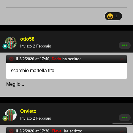
1
otto58
Inviato
2 Febbraio
Il 2/2/2026 at 17:40,
Dado
ha scritto:
scambio martella tito
Meglio...
Orvieto
Inviato
2 Febbraio
Il 2/2/2026 at 17:30,
Fievel
ha scritto: