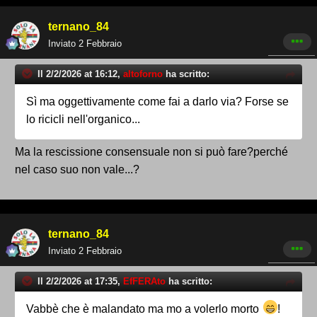
ternano_84
Inviato
2 Febbraio
Il 2/2/2026 at 16:12,
altoforno
ha scritto:
Sì ma oggettivamente come fai a darlo via? Forse se
lo ricicli nell'organico...
Ma la rescissione consensuale non si può fare?perché
nel caso suo non vale...?
ternano_84
Inviato
2 Febbraio
Il 2/2/2026 at 17:35,
EfFERAto
ha scritto:
Vabbè che è malandato ma mo a volerlo morto
!