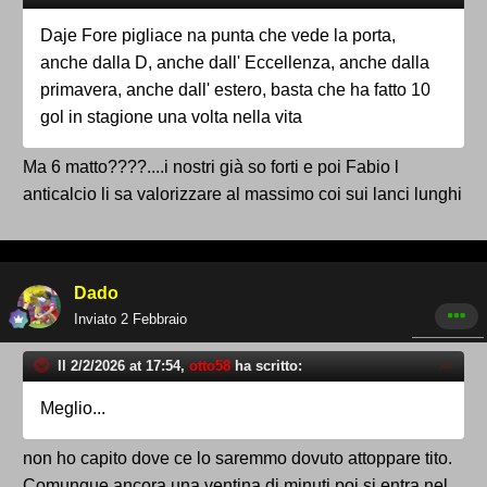
Daje Fore pigliace na punta che vede la porta,
anche dalla D, anche dall' Eccellenza, anche dalla
primavera, anche dall' estero, basta che ha fatto 10
gol in stagione una volta nella vita
Ma 6 matto????....i nostri già so forti e poi Fabio l
anticalcio li sa valorizzare al massimo coi sui lanci lunghi
Dado
Inviato
2 Febbraio
Il 2/2/2026 at 17:54,
otto58
ha scritto:
Meglio...
non ho capito dove ce lo saremmo dovuto attoppare tito.
Comunque ancora una ventina di minuti poi si entra nel