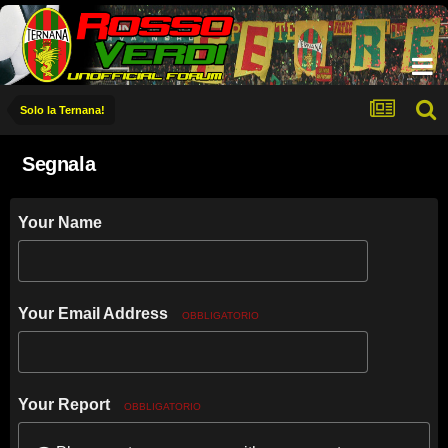
Solo la Ternana!
Segnala
Your Name
Your Email Address
OBBLIGATORIO
Your Report
OBBLIGATORIO