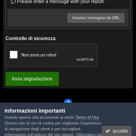
Please enter a message with your report.
Inserisci immagine da URL
Controllo di sicurezza
Invia segnalazione
Informazioni importanti
Usando questo sito acconsenti ai nostri
Terms of Use
.
Lingua
Tema
Contattaci
Cookies
Questo sito fa uso di cookie per migliorare l’esperienza
Powered by Invision Community
di navigazione degli utenti e per raccogliere
accetto
informazioni sull’utilizzo del sito stesso. Utilizziamo sia