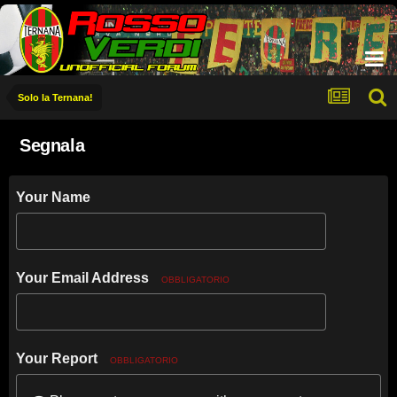
Solo la Ternana!
Segnala
Your Name
Your Email Address
OBBLIGATORIO
Your Report
OBBLIGATORIO