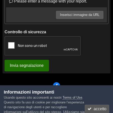
Please enter a message with your report.
Inserisci immagine da URL
Controllo di sicurezza
Invia segnalazione
Informazioni importanti
Usando questo sito acconsenti ai nostri
Terms of Use
.
Lingua
Tema
Contattaci
Cookies
Questo sito fa uso di cookie per migliorare l’esperienza
Powered by Invision Community
di navigazione degli utenti e per raccogliere
accetto
informazioni sull’utilizzo del sito stesso. Utilizziamo sia