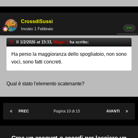
CrossdiSussi
Inviato
1 Febbraio
Il 1/2/2026 at 15:33,
Magic 1
ha scritto:
Ha perso la maggioranza dello spogliatoio, non sono
voci, sono fatti concreti.
Qual è stato l'elemento scatenante?
PREC
Pagina 10 di 15
AVANTI