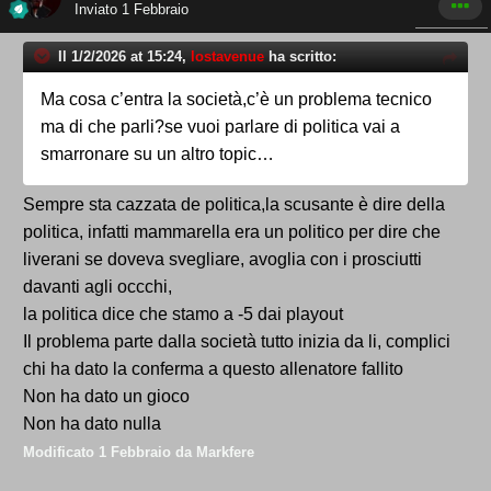
Inviato
1 Febbraio
Il 1/2/2026 at 15:24,
lostavenue
ha scritto:
Ma cosa c’entra la società,c’è un problema tecnico
ma di che parli?se vuoi parlare di politica vai a
smarronare su un altro topic…
Sempre sta cazzata de politica,la scusante è dire della
politica, infatti mammarella era un politico per dire che
liverani se doveva svegliare, avoglia con i prosciutti
davanti agli occchi,
la politica dice che stamo a -5 dai playout
Il problema parte dalla società tutto inizia da li, complici
chi ha dato la conferma a questo allenatore fallito
Non ha dato un gioco
Non ha dato nulla
Modificato
1 Febbraio
da Markfere