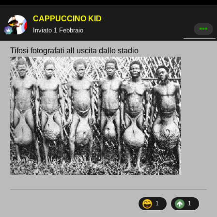
CAPPUCCINO KID
Inviato
1 Febbraio
Tifosi fotografati all uscita dallo stadio
1
1