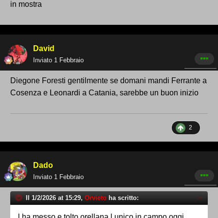
in mostra
David
Inviato
1 Febbraio
Diegone Foresti gentilmente se domani mandi Ferrante a
Cosenza e Leonardi a Catania, sarebbe un buon inizio
2
Dado
Inviato
1 Febbraio
Il 1/2/2026 at 15:29,
Orvieto
ha scritto:
l ha messo e tolto orellana l unico in campo oggi