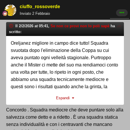
ciuffo_rossoverde
Inviato
2 Febbraio
Il 2/2/2026 at 05:41,
Se non ce provi non lo poli sapè
ha
scritto:
Oreljanez migliore in campo dice tutto! Squadra
svuotata dopo l'eliminazione della Coppa su cui
aveva puntato ogni velleità stagionale. Purtroppo
anche il Mister ci mette del suo ma rendiamoci conto
una volta per tutte, lo ripeto in ogni posto, che
abbiamo una squadra tecnicamente mediocre e
questi sono i risultati quando anche la grinta, la
convinzione e la capoccia viene meno.
Espandi
Concordo . Squadra mediocre che deve puntare solo alla
salvezza come detto e a ridetto . È una squadra statica
senza individualità e con i centravanti che mancano