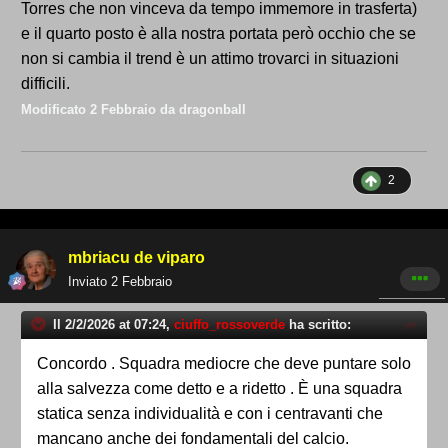
Torres che non vinceva da tempo immemore in trasferta)
e il quarto posto è alla nostra portata però occhio che se
non si cambia il trend è un attimo trovarci in situazioni
difficili.
Modificato
2 Febbraio
da dragonball
2
mbriacu de viparo
Inviato
2 Febbraio
Il 2/2/2026 at 07:24,
ciuffo_rossoverde
ha scritto:
Concordo . Squadra mediocre che deve puntare solo
alla salvezza come detto e a ridetto . È una squadra
statica senza individualità e con i centravanti che
mancano anche dei fondamentali del calcio.