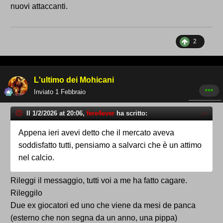
il migliore in campo (anche oggi molto bene) ma per
nuovi attaccanti.
un girone intero l' abbiamo visto al banco a
preparare mojito per tutta la squadra.
Abbiamo un gioco e una rosa che con
2
Ndrecka/Martella e in misura minore Donati/Kerrigan
ce permette de sfonda spesso sulle fasce, mettiamo
decine de cross a partita anche di discreta qualità
L'ultimo dei Mohicani
ma in area abbiamo i morti viventi! Oggi Ndrecka ha
Inviato
1 Febbraio
messo un cross a uscì sulla testa de Ferrante che
Il 1/2/2026 at 20:06,
fere4ever
ha scritto:
solo in area piccola co tutto il tempo de preparasse
senza nessun difensore a disturballo e tutto lo
Appena ieri avevi detto che il mercato aveva
specchio libero è riuscito a schiacciassela su na
soddisfatto tutti, pensiamo a salvarci che è un attimo
mano e fa fallo de mano.
nel calcio.
Non abbiamo un attaccante che sia uno con
potenziale de più de 5-6 gol a campionato ma do
Rileggi il messaggio, tutti voi a me ha fatto cagare.
volemo anda?
Rileggilo
Due ex giocatori ed uno che viene da mesi de panca
(esterno che non segna da un anno, una pippa)