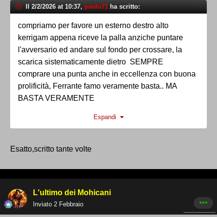
Il 2/2/2026 at 10:37,
paolo71
ha scritto:
compriamo per favore un esterno destro alto
kerrigam appena riceve la palla anziche puntare
l'avversario ed andare sul fondo per crossare, la
scarica sistematicamente dietro SEMPRE
comprare una punta anche in eccellenza con buona
prolificità, Ferrante famo veramente basta.. MA
BASTA VERAMENTE
Il primo che mi dice che si impegna gli sputo su un
Espandi
occhio .....
Esatto,scritto tante volte
L'ultimo dei Mohicani
Inviato
2 Febbraio