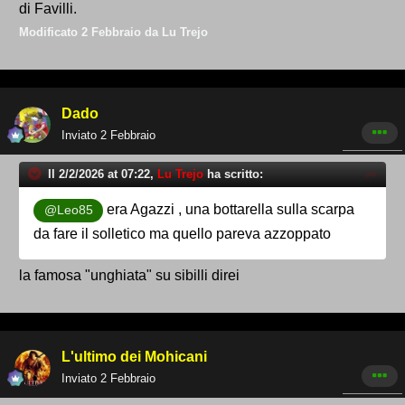
di Favilli.
Modificato
2 Febbraio
da Lu Trejo
Dado
Inviato
2 Febbraio
Il 2/2/2026 at 07:22,
Lu Trejo
ha scritto:
era Agazzi , una bottarella sulla scarpa
@Leo85
da fare il solletico ma quello pareva azzoppato
la famosa "unghiata" su sibilli direi
L'ultimo dei Mohicani
Inviato
2 Febbraio