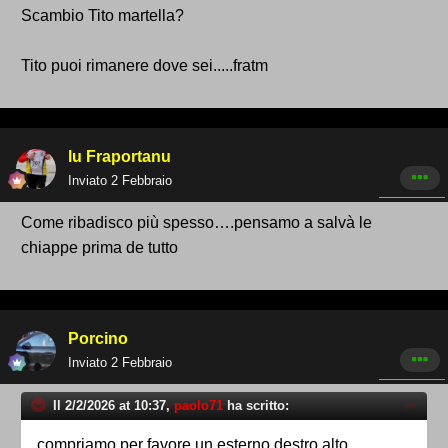
Scambio Tito martella?
Tito puoi rimanere dove sei.....fratm
lu Fraportanu
Inviato
2 Febbraio
Come ribadisco più spesso….pensamo a salvà le
chiappe prima de tutto
Porcino
Inviato
2 Febbraio
Il 2/2/2026 at 10:37,
paolo71
ha scritto:
compriamo per favore un esterno destro alto