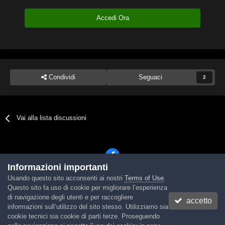
Accedi Ora
Condividi
Seguaci
2
Vai alla lista discussioni
Informazioni importanti
Usando questo sito acconsenti ai nostri
Terms of Use
.
Lingua
Tema
Contattaci
Cookies
Questo sito fa uso di cookie per migliorare l’esperienza
Powered by Invision Community
di navigazione degli utenti e per raccogliere
accetto
informazioni sull’utilizzo del sito stesso. Utilizziamo sia
cookie tecnici sia cookie di parti terze. Proseguendo