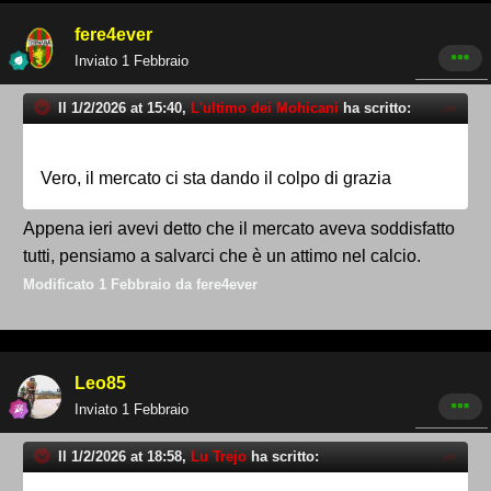
fere4ever
Inviato
1 Febbraio
Il 1/2/2026 at 15:40,
L'ultimo dei Mohicani
ha scritto:
Vero, il mercato ci sta dando il colpo di grazia
Appena ieri avevi detto che il mercato aveva soddisfatto
tutti, pensiamo a salvarci che è un attimo nel calcio.
Modificato
1 Febbraio
da fere4ever
Leo85
Inviato
1 Febbraio
Il 1/2/2026 at 18:58,
Lu Trejo
ha scritto: