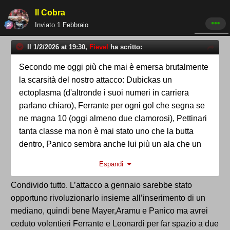
Il Cobra
Inviato
1 Febbraio
Il 1/2/2026 at 19:30,
Fievel
ha scritto:
Secondo me oggi più che mai è emersa brutalmente
la scarsità del nostro attacco: Dubickas un
ectoplasma (d'altronde i suoi numeri in carriera
parlano chiaro), Ferrante per ogni gol che segna se
ne magna 10 (oggi almeno due clamorosi), Pettinari
tanta classe ma non è mai stato uno che la butta
dentro, Panico sembra anche lui più un ala che un
attaccante (e infatti anche i suoi numeri parlano
Espandi
chiaro), Leonardi bravo giocoliere peccato che ha
scelto uno sport de squadra invece de buttasse sulle
Condivido tutto. L’attacco a gennaio sarebbe stato
arti circensi.
opportuno rivoluzionarlo insieme all’inserimento di un
Se vogliamo estende il discorso ai trequartisti
mediano, quindi bene Mayer,Aramu e Panico ma avrei
speriamo in Aramu perché Orellana da due partite è
ceduto volentieri Ferrante e Leonardi per far spazio a due