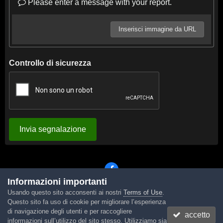
Please enter a message with your report.
Inserisci immagine da URL
Controllo di sicurezza
Invia segnalazione
Informazioni importanti
Usando questo sito acconsenti ai nostri
Terms of Use
.
Lingua
Tema
Contattaci
Cookies
Questo sito fa uso di cookie per migliorare l’esperienza
Powered by Invision Community
di navigazione degli utenti e per raccogliere
accetto
informazioni sull’utilizzo del sito stesso. Utilizziamo sia