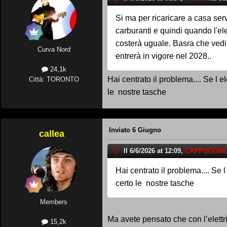
Si ma per ricaricare a casa ser
carburanti e quindi quando l'ele
costerà uguale. Basra che vedi
Curva Nord
entrerà in vigore nel 2028..
24,1k
Hai centrato il problema.... Se l e
Città: TORONTO
le nostre tasche
Inviato
6 Giugno
callea
Il 6/6/2026 at 12:09,
CAPPUCCINO
Hai centrato il problema.... Se 
certo le nostre tasche
Members
Ma avete pensato che con l’elettri
15,2k