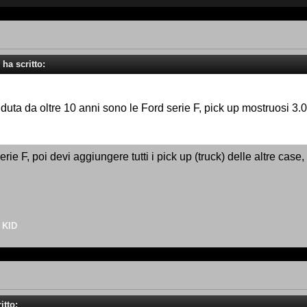
ha scritto:
uta da oltre 10 anni sono le Ford serie F, pick up mostruosi 3.
erie F, poi devi aggiungere tutti i pick up (truck) delle altre ca
 KID
itto: