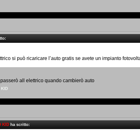
tto:
trico si può ricaricare l’auto gratis se avete un impianto fotovo
 passerò all elettrico quando cambierò auto
 KID
 KID
ha scritto: