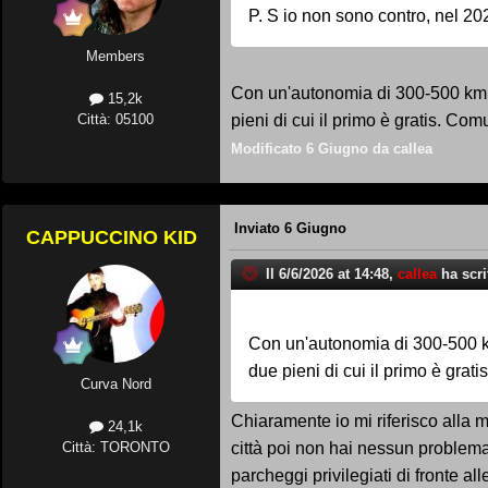
P. S io non sono contro, nel 20
Members
Con un'autonomia di 300-500 km c
15,2k
pieni di cui il primo è gratis. Co
Città: 05100
Modificato
6 Giugno
da callea
Inviato
6 Giugno
CAPPUCCINO KID
Il 6/6/2026 at 14:48,
callea
ha scri
Con un'autonomia di 300-500 km
due pieni di cui il primo è gra
Curva Nord
Chiaramente io mi riferisco alla 
24,1k
città poi non hai nessun problema
Città: TORONTO
parcheggi privilegiati di fronte 