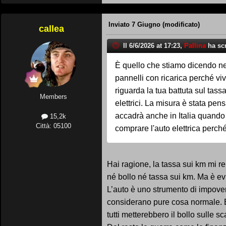
Inviato
7 Giugno
(modificato)
callea
Il 6/6/2026 at 17:23,
Pallina
ha scr
È quello che stiamo dicendo nei
pannelli con ricarica perché viv
riguarda la tua battuta sul tass
Members
elettrici. La misura è stata pen
accadrà anche in Italia quando 
15,2k
Città: 05100
comprare l'auto elettrica perché
Hai ragione, la tassa sui km mi re
né bollo né tassa sui km. Ma è e
L’auto è uno strumento di impove
considerano pure cosa normale. Be
tutti metterebbero il bollo sulle s