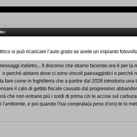
tto:
trico si può ricaricare l’auto gratis se avete un impianto fotovo
essaggi indietro... Il discorso che stiamo facendo ora è per la m
à o perché abitano dove ci sono vincoli paesaggistici o perché no
sta fare come in Inghilterra che a partire dal 2028 introdurra una t
sare il calo di gettito fiscale causato dal progressivo abbandon
gerà che non entrano più i soldi di prima cin le accise sul carbur
iuti l'ambiente, e poi quando l'hai comprata(a peso d'oro) te lo m