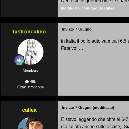
Del resto le guerre come le finan
Modificato
7 Giugno
da callea
Inviato
7 Giugno
lustronculino
in Italia il bollo auto vale tra i 6,5
Fate voi …
Members
46k
Città: stroncone
Inviato
7 Giugno
(modificato)
callea
E stavo leggendo che oltre ai 6-7 
(calcolata anche sulle accise). Si