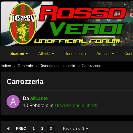
Sezioni
Attività
Beneficenza
Archivio
Cont
Indice
Generale
Discussioni in libertà
Carrozzeria
Carrozzeria
Da
alicante
10 Febbraio
in
Discussioni in libertà
PREC
1
2
3
Pagina 3 di 3