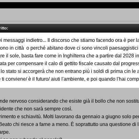
itto:
 messaggi indietro... Il discorso che stiamo facendo ora è per l
ono in città o perché abitano dove ci sono vincoli paesaggistici 
are il sole, basta fare come in Inghilterra che a partire dal 2028 
sata per compensare il calo di gettito fiscale causato dal progre
lo stato si accorgerà che non entrano più i soldi di prima cin le
 ti conviene/ è il futuro/ aiuti l'ambiente, e poi quando l'hai co
nde nervoso considerando che esiste già il bollo che non sostitui
vidente che non sarà sempre così.
rimento e schiavitù. Molti lavorano da gennaio a giugno solo pe
ato chi riesce a farne a meno. È soprattutto una questione di l
carpe.