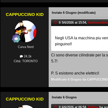
Inviato
6 Giugno
(modificato)
CAPPUCCINO KID
Il 5/6/2026 at 15:54,
lustronculino
Negli USA la macchina piu vend
pinguino!!
Curva Nord
Ci sono diverse cilindrate per la s
24,1k
5.7!
Città: TORONTO
P. S esistono anche elettrici!
Modificato
6 Giugno
da CAPPUCCINO
Inviato
6 Giugno
CAPPUCCINO KID
Il 6/6/2026 at 06:54,
Pallina
ha scr