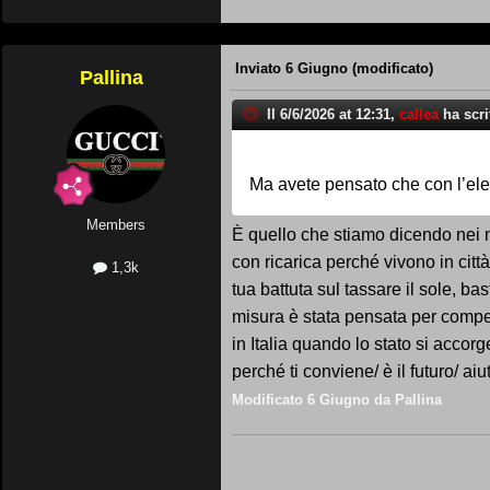
Inviato
6 Giugno
(modificato)
Pallina
Il 6/6/2026 at 12:31,
callea
ha scri
Ma avete pensato che con l’elet
Members
È quello che stiamo dicendo nei m
con ricarica perché vivono in citt
1,3k
tua battuta sul tassare il sole, ba
misura è stata pensata per compen
in Italia quando lo stato si accor
perché ti conviene/ è il futuro/ a
Modificato
6 Giugno
da Pallina