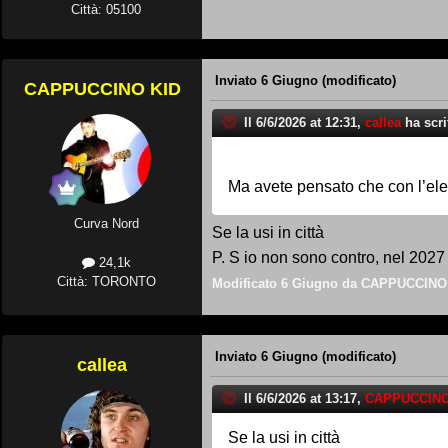
Città: 05100
Inviato
6 Giugno
(modificato)
CAPPUCCINO KID
Il 6/6/2026 at 12:31,
callea
ha scri
Ma avete pensato che con l’elet
Curva Nord
Se la usi in città
P. S io non sono contro, nel 2027
24,1k
Città: TORONTO
Modificato
6 Giugno
da CAPPUCCINO
Inviato
6 Giugno
(modificato)
callea
Il 6/6/2026 at 13:17,
CAPPUCCINO
Se la usi in città