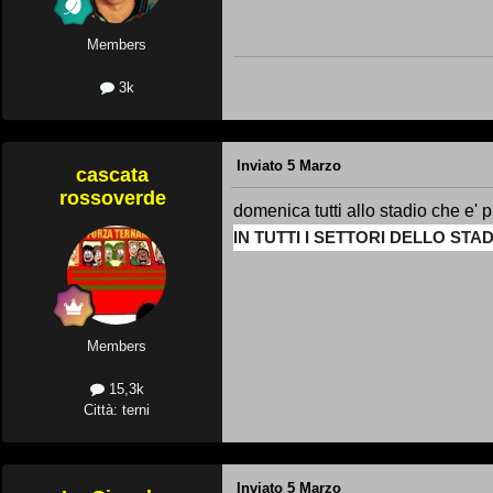
Members
3k
Inviato
5 Marzo
cascata
rossoverde
domenica tutti allo stadio che e' p
IN TUTTI I SETTORI DELLO ST
Members
15,3k
Città: terni
Inviato
5 Marzo