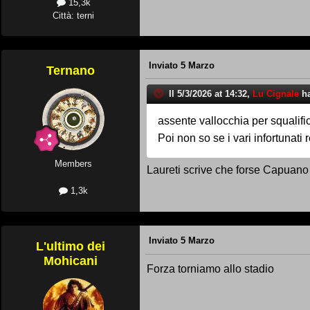
15,3k
Città: terni
Inviato
5 Marzo
Ternano
Il 5/3/2026 at 14:32,
Lu Cignale
ha
assente vallocchia per squalifi
Poi non so se i vari infortunati 
Members
Laureti scrive che forse Capuano 
1,3k
Inviato
5 Marzo
L'ultimo dei
Mohicani
Forza torniamo allo stadio