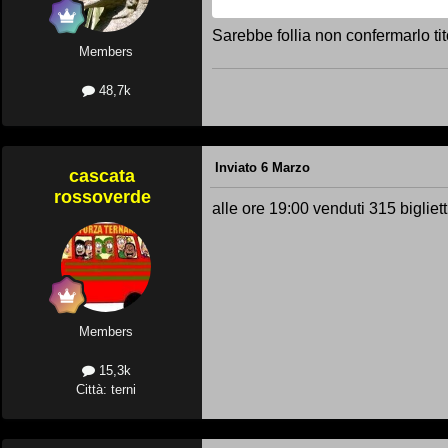
Sarebbe follia non confermarlo tit
Members
48,7k
Inviato
6 Marzo
cascata
rossoverde
alle ore 19:00 venduti 315 bigliet
Members
15,3k
Città: terni