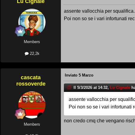
Lu Cignale
assente vallocchia per squalifica.
Poi non so se i vari infortunati re
Members
22,2k
Inviato
5 Marzo
cascata
rossoverde
Il 5/3/2026 at 14:32,
Lu Cignale
ha
assente vallocchia per squalifi
Poi non so se i vari infortunati 
non credo cmq che vengano rischia
Members