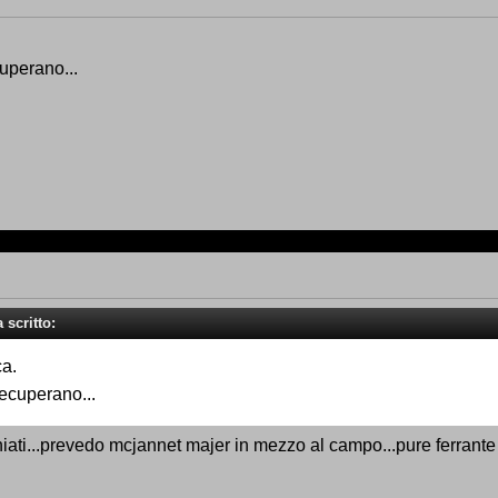
cuperano...
 scritto:
ca.
recuperano...
ti...prevedo mcjannet majer in mezzo al campo...pure ferrante p