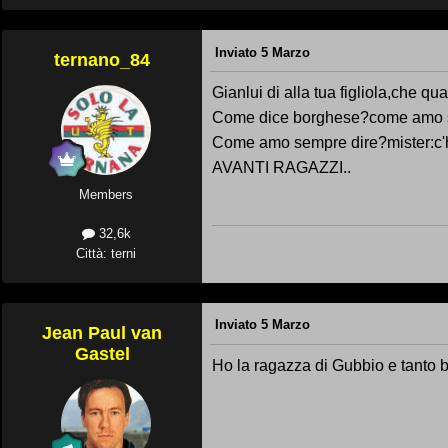
Inviato
5 Marzo
ternano_84
Gianlui di alla tua figliola,che q
Come dice borghese?come amo sem
Come amo sempre dire?mister:c'hai
AVANTI RAGAZZI..
Members
32,6k
Città: terni
Inviato
5 Marzo
Jean Paul van
Gastel
Ho la ragazza di Gubbio e tanto 