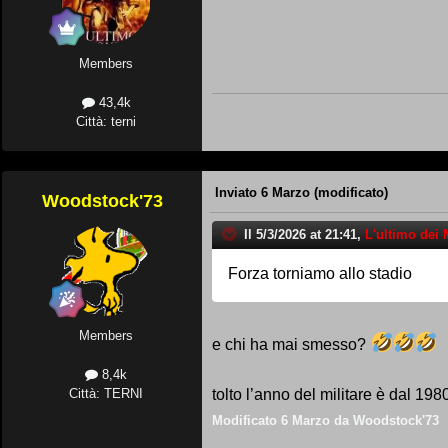
Members
43,4k
Città: terni
Inviato
6 Marzo
(modificato)
Woodstock'73
Il 5/3/2026 at 21:41,
L'ultimo dei
Forza torniamo allo stadio
Members
e chi ha mai smesso?
8,4k
Città: TERNI
tolto l’anno del militare è dal 19
Modificato
6 Marzo
da Woodstock'73