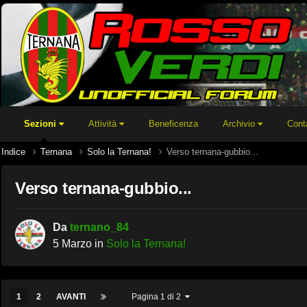
Sezioni
Attività
Beneficenza
Archivio
Cont
Indice
Ternana
Solo la Ternana!
Verso ternana-gubbio...
Verso ternana-gubbio...
Da
ternano_84
5 Marzo
in
Solo la Ternana!
1
2
AVANTI
Pagina 1 di 2