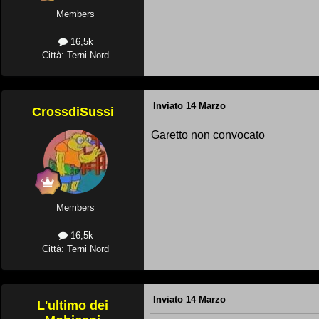
Members
16,5k
Città: Terni Nord
Inviato
14 Marzo
CrossdiSussi
Garetto non convocato
Members
16,5k
Città: Terni Nord
Inviato
14 Marzo
L'ultimo dei