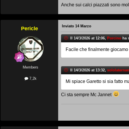
calcisticamente parlando.
Anche sui calci piazzati sono mol
Avanti Ternana.
Avanti Terni
Inviato
14 Marzo
Pericle
Il 14/3/2026 at 12:06,
Porcino
ha s
Facile che finalmente giocamo 
Members
Il 14/3/2026 at 13:32,
sololaterna
7,2k
Mi spiace Garetto si sia fatto 
Ci sta sempre Mc Jannet