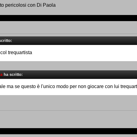
to pericolosi con Di Paola
critto:
col trequartista
na
ha scritto:
male ma se questo è l'unico modo per non giocare con lui trequart