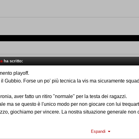
na
ha scritto:
mento playoff.
 il Gubbio. Forse un po' più tecnica la vis ma sicuramente squa
onia, aver fatto un ritiro "normale" per la testa dei ragazzi.
male ma se questo è l'unico modo per non giocare con lui trequart
zo, giochiamo per vincere. La nostra situazione generale non do
 Orellana (ex) determinante.
Espandi
erda) giocatore sulla via del tramonto ma ancora forte tecnic