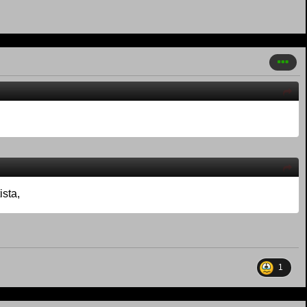
ista,
1