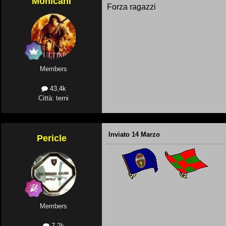
Mohicani
Forza ragazzi
Members
43,4k
Città: terni
Inviato
14 Marzo
Pericle
Members
7,2k