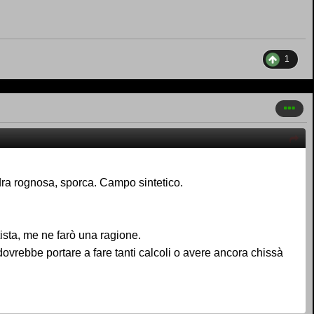
1
dra rognosa, sporca. Campo sintetico.
ista, me ne farò una ragione.
vrebbe portare a fare tanti calcoli o avere ancora chissà
amente, esperto e un mezzo al campo un gran pezzo di merda