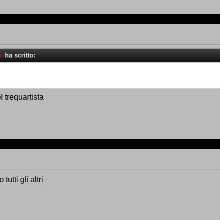
i
ha scritto:
l trequartista
utti gli altri