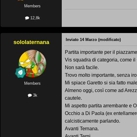
Members
12,8k
Inviato
14 Marzo
(modificato)
sololaternana
Partita importante per il piazzame
Vis squadra di categoria, come il
Non sarà facile.
Trovo molto importante, senza ironi
Mi spiace Garetto si sia fatto ma
Members
Almeno oggi, così come ad Arezzo,
3k
cautele.
Mi aspetto partita arrembante e O
Occhio a Di Paola (ex entellamer
calcisticamente parlando.
Avanti Ternana.
Avanti Terni