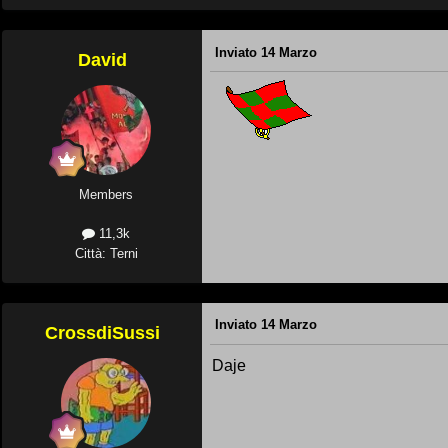
Inviato
14 Marzo
David
Members
11,3k
Città: Terni
Inviato
14 Marzo
CrossdiSussi
Daje