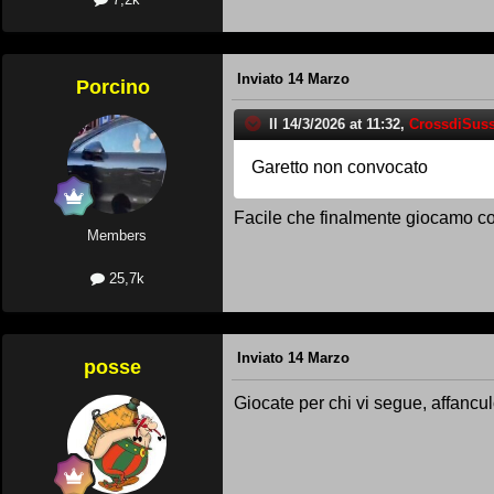
Inviato
14 Marzo
Porcino
Il 14/3/2026 at 11:32,
CrossdiSuss
Garetto non convocato
Facile che finalmente giocamo co
Members
25,7k
Inviato
14 Marzo
posse
Giocate per chi vi segue, affanculo t