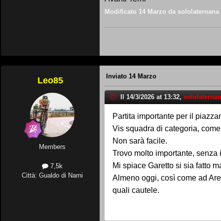
Modificato
14 Marzo
da sololaternana
Inviato
14 Marzo
Leo85
Il 14/3/2026 at 13:32,
sololaterna
Partita importante per il piazza
Vis squadra di categoria, come
Non sarà facile.
Members
Trovo molto importante, senza ir
Mi spiace Garetto si sia fatto 
7,5k
Città: Gualdo di Narni
Almeno oggi, così come ad Arez
quali cautele.
Mi aspetto partita arrembante e
Occhio a Di Paola (ex entellam