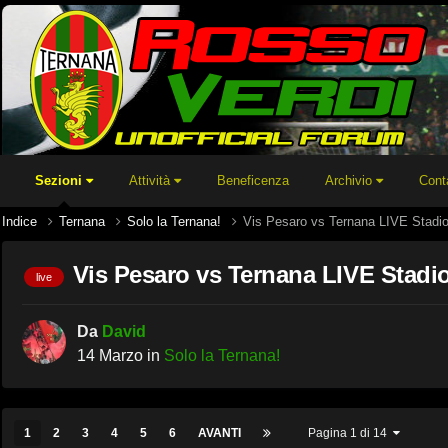
Sezioni
Attività
Beneficenza
Archivio
Cont
Indice
Ternana
Solo la Ternana!
Vis Pesaro vs Ternana LIVE Stadio 
Vis Pesaro vs Ternana LIVE Stadio
live
Da
David
14 Marzo
in
Solo la Ternana!
1
2
3
4
5
6
AVANTI
Pagina 1 di 14