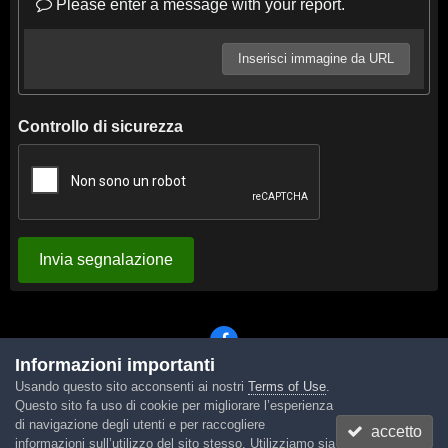
Please enter a message with your report.
Inserisci immagine da URL
Controllo di sicurezza
Invia segnalazione
Informazioni importanti
Usando questo sito acconsenti ai nostri
Terms of Use
.
Lingua
Tema
Contattaci
Cookies
Questo sito fa uso di cookie per migliorare l’esperienza
Powered by Invision Community
di navigazione degli utenti e per raccogliere
accetto
informazioni sull’utilizzo del sito stesso. Utilizziamo sia