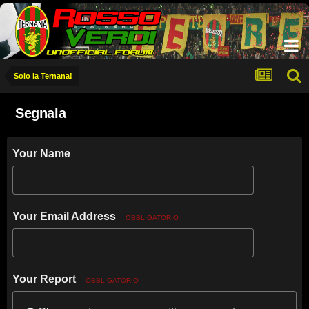
Solo la Ternana!
Segnala
Your Name
Your Email Address
OBBLIGATORIO
Your Report
OBBLIGATORIO