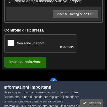
Please enter a message with your report.
Inserisci immagine da URL
Controllo di sicurezza
Invia segnalazione
Informazioni importanti
Usando questo sito acconsenti ai nostri
Terms of Use
.
Lingua
Tema
Contattaci
Cookies
Questo sito fa uso di cookie per migliorare l’esperienza
Powered by Invision Community
di navigazione degli utenti e per raccogliere
accetto
informazioni sull’utilizzo del sito stesso. Utilizziamo sia