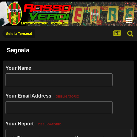
Solo la Ternana!
Segnala
Your Name
Your Email Address
OBBLIGATORIO
Your Report
OBBLIGATORIO