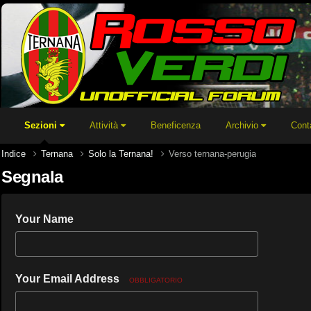
Sezioni
Attività
Beneficenza
Archivio
Cont
Indice
Ternana
Solo la Ternana!
Verso ternana-perugia
Segnala
Your Name
Your Email Address
OBBLIGATORIO