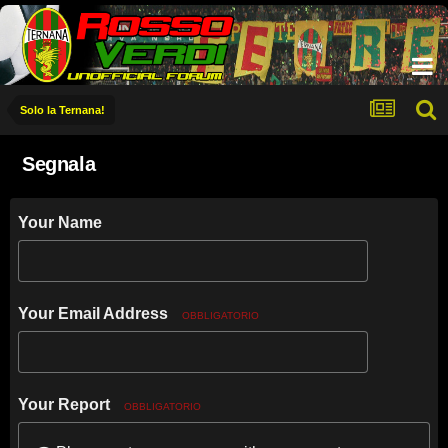
Solo la Ternana!
Segnala
Your Name
Your Email Address
OBBLIGATORIO
Your Report
OBBLIGATORIO