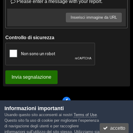
Please enter a message with your report.
Inserisci immagine da URL
Controllo di sicurezza
Invia segnalazione
Informazioni importanti
Usando questo sito acconsenti ai nostri
Terms of Use
.
Lingua
Tema
Contattaci
Cookies
Questo sito fa uso di cookie per migliorare l’esperienza
Powered by Invision Community
di navigazione degli utenti e per raccogliere
accetto
informazioni sull’utilizzo del sito stesso. Utilizziamo sia