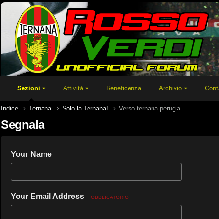
Sezioni
Attività
Beneficenza
Archivio
Cont
Indice
Ternana
Solo la Ternana!
Verso ternana-perugia
Segnala
Your Name
Your Email Address
OBBLIGATORIO