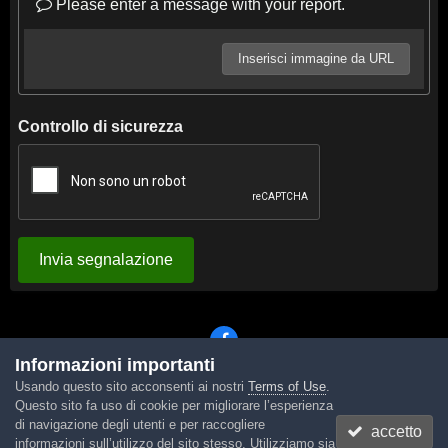
Please enter a message with your report.
Inserisci immagine da URL
Controllo di sicurezza
Invia segnalazione
Informazioni importanti
Usando questo sito acconsenti ai nostri
Terms of Use
.
Lingua
Tema
Contattaci
Cookies
Questo sito fa uso di cookie per migliorare l’esperienza
Powered by Invision Community
di navigazione degli utenti e per raccogliere
accetto
informazioni sull’utilizzo del sito stesso. Utilizziamo sia