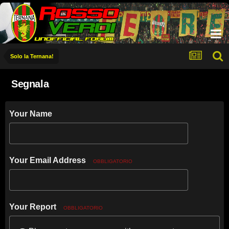
Solo la Ternana!
Segnala
Your Name
Your Email Address
OBBLIGATORIO
Your Report
OBBLIGATORIO