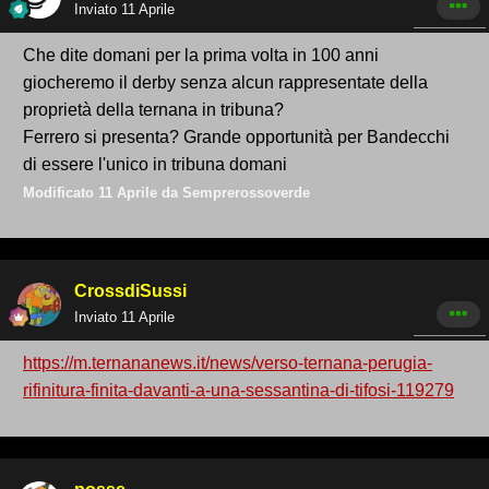
Inviato
11 Aprile
Che dite domani per la prima volta in 100 anni
giocheremo il derby senza alcun rappresentate della
proprietà della ternana in tribuna?
Ferrero si presenta? Grande opportunità per Bandecchi
di essere l'unico in tribuna domani
Modificato
11 Aprile
da Semprerossoverde
CrossdiSussi
Inviato
11 Aprile
https://m.ternananews.it/news/verso-ternana-perugia-
rifinitura-finita-davanti-a-una-sessantina-di-tifosi-119279