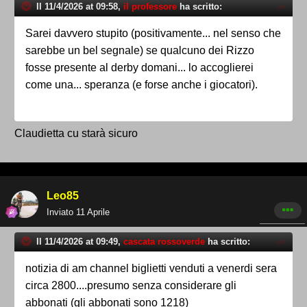
Il 11/4/2026 at 09:58,
il professore
ha scritto:
Sarei davvero stupito (positivamente... nel senso che
sarebbe un bel segnale) se qualcuno dei Rizzo
fosse presente al derby domani... lo accoglierei
come una... speranza (e forse anche i giocatori).
Claudietta cu starà sicuro
Leo85
Inviato
11 Aprile
Il 11/4/2026 at 09:49,
cascata rossoverde
ha scritto:
notizia di am channel biglietti venduti a venerdi sera
circa 2800....presumo senza considerare gli
abbonati (gli abbonati sono 1218)