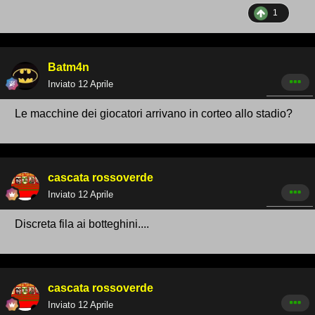
1
Batm4n
Inviato
12 Aprile
Le macchine dei giocatori arrivano in corteo allo stadio?
cascata rossoverde
Inviato
12 Aprile
Discreta fila ai botteghini....
cascata rossoverde
Inviato
12 Aprile