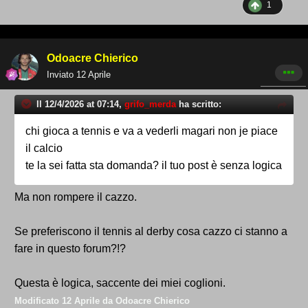
1
Odoacre Chierico
Inviato
12 Aprile
Il 12/4/2026 at 07:14,
grifo_merda
ha scritto:
chi gioca a tennis e va a vederli magari non je piace
il calcio
te la sei fatta sta domanda? il tuo post è senza logica
Ma non rompere il cazzo.
Se preferiscono il tennis al derby cosa cazzo ci stanno a
fare in questo forum?!?
Questa è logica, saccente dei miei coglioni.
Modificato
12 Aprile
da Odoacre Chierico