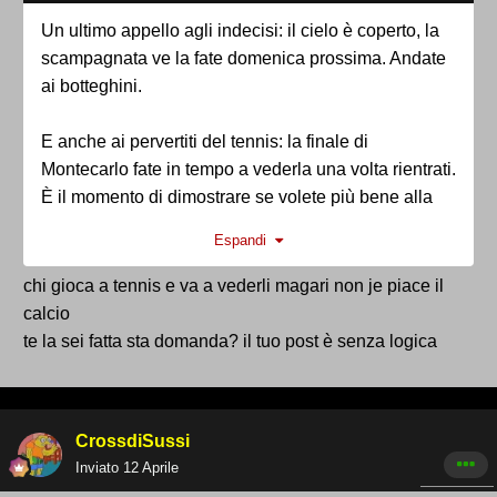
Un ultimo appello agli indecisi: il cielo è coperto, la
scampagnata ve la fate domenica prossima. Andate
ai botteghini.
E anche ai pervertiti del tennis: la finale di
Montecarlo fate in tempo a vederla una volta rientrati.
È il momento di dimostrare se volete più bene alla
Ternana o a Ubaldo Scanagatta.
Espandi
Oggi la presenza è più importante di qualsiasi
chi gioca a tennis e va a vederli magari non je piace il
altra volta.
calcio
te la sei fatta sta domanda? il tuo post è senza logica
Forza!
CrossdiSussi
Inviato
12 Aprile