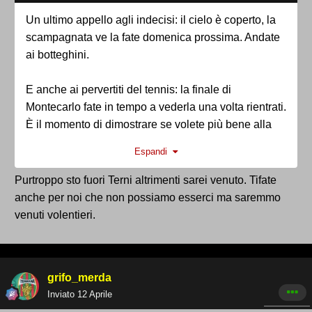
Un ultimo appello agli indecisi: il cielo è coperto, la
scampagnata ve la fate domenica prossima. Andate
ai botteghini.
E anche ai pervertiti del tennis: la finale di
Montecarlo fate in tempo a vederla una volta rientrati.
È il momento di dimostrare se volete più bene alla
Ternana o a Ubaldo Scanagatta.
Espandi
Oggi la presenza è più importante di qualsiasi
Purtroppo sto fuori Terni altrimenti sarei venuto. Tifate
altra volta.
anche per noi che non possiamo esserci ma saremmo
venuti volentieri.
Forza!
grifo_merda
Inviato
12 Aprile