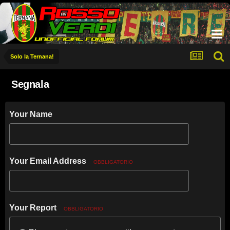
Solo la Ternana!
Segnala
Your Name
Your Email Address
OBBLIGATORIO
Your Report
OBBLIGATORIO