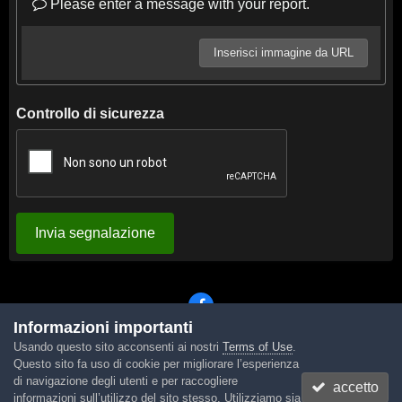
Please enter a message with your report.
Inserisci immagine da URL
Controllo di sicurezza
Invia segnalazione
Informazioni importanti
Usando questo sito acconsenti ai nostri
Terms of Use
.
Lingua
Tema
Contattaci
Cookies
Questo sito fa uso di cookie per migliorare l’esperienza
Powered by Invision Community
di navigazione degli utenti e per raccogliere
accetto
informazioni sull’utilizzo del sito stesso. Utilizziamo sia