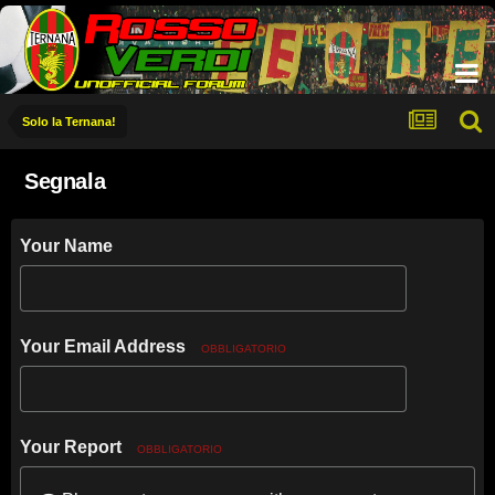
Solo la Ternana!
Segnala
Your Name
Your Email Address
OBBLIGATORIO
Your Report
OBBLIGATORIO