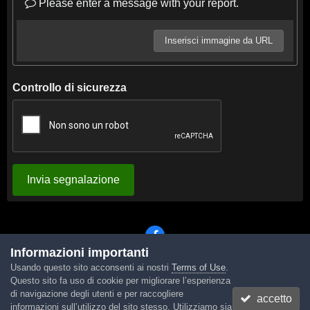
Please enter a message with your report.
Inserisci immagine da URL
Controllo di sicurezza
Invia segnalazione
Informazioni importanti
Usando questo sito acconsenti ai nostri
Terms of Use
.
Lingua
Tema
Contattaci
Cookies
Questo sito fa uso di cookie per migliorare l’esperienza
Powered by Invision Community
di navigazione degli utenti e per raccogliere
accetto
informazioni sull’utilizzo del sito stesso. Utilizziamo sia