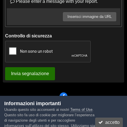
Please enter a message with your report.
Inserisci immagine da URL
Controllo di sicurezza
Invia segnalazione
Informazioni importanti
Usando questo sito acconsenti ai nostri
Terms of Use
.
Lingua
Tema
Contattaci
Cookies
Questo sito fa uso di cookie per migliorare l’esperienza
Powered by Invision Community
di navigazione degli utenti e per raccogliere
accetto
informazioni sull’utilizzo del sito stesso. Utilizziamo sia