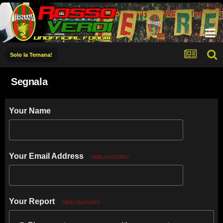
Solo la Ternana!
Segnala
Your Name
Your Email Address
OBBLIGATORIO
Your Report
OBBLIGATORIO