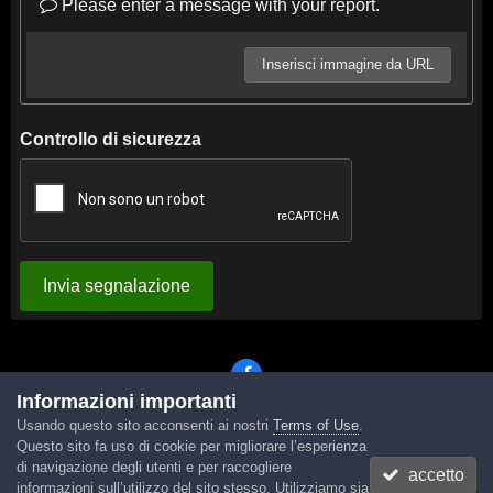
Please enter a message with your report.
Inserisci immagine da URL
Controllo di sicurezza
Invia segnalazione
Informazioni importanti
Usando questo sito acconsenti ai nostri
Terms of Use
.
Lingua
Tema
Contattaci
Cookies
Questo sito fa uso di cookie per migliorare l’esperienza
Powered by Invision Community
di navigazione degli utenti e per raccogliere
accetto
informazioni sull’utilizzo del sito stesso. Utilizziamo sia