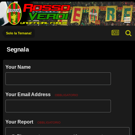
Solo la Ternana!
Segnala
Your Name
Your Email Address
OBBLIGATORIO
Your Report
OBBLIGATORIO