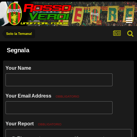
Solo la Ternana!
Segnala
Your Name
Your Email Address
OBBLIGATORIO
Your Report
OBBLIGATORIO