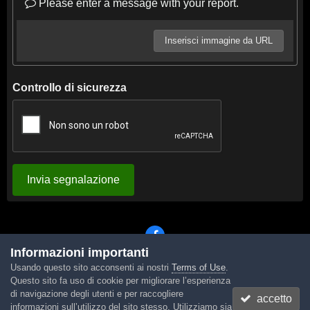
Please enter a message with your report.
Inserisci immagine da URL
Controllo di sicurezza
Invia segnalazione
Informazioni importanti
Usando questo sito acconsenti ai nostri
Terms of Use
.
Lingua
Tema
Contattaci
Cookies
Questo sito fa uso di cookie per migliorare l’esperienza
Powered by Invision Community
di navigazione degli utenti e per raccogliere
accetto
informazioni sull’utilizzo del sito stesso. Utilizziamo sia