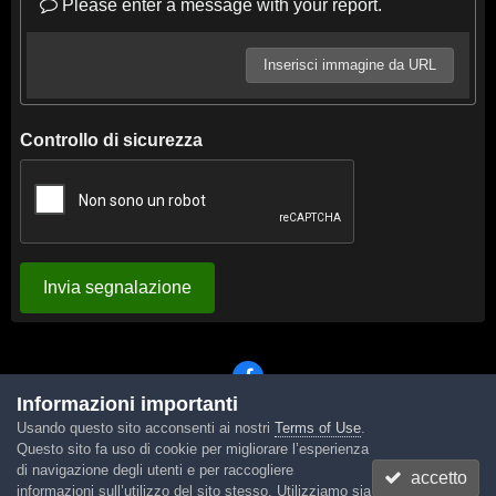
Please enter a message with your report.
Inserisci immagine da URL
Controllo di sicurezza
Invia segnalazione
Informazioni importanti
Usando questo sito acconsenti ai nostri
Terms of Use
.
Lingua
Tema
Contattaci
Cookies
Questo sito fa uso di cookie per migliorare l’esperienza
Powered by Invision Community
di navigazione degli utenti e per raccogliere
accetto
informazioni sull’utilizzo del sito stesso. Utilizziamo sia