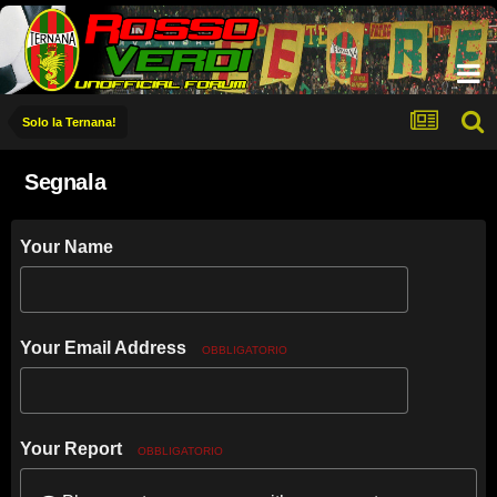
Solo la Ternana!
Segnala
Your Name
Your Email Address
OBBLIGATORIO
Your Report
OBBLIGATORIO