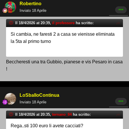
Robertino
Inviato
18 Aprile
Il 18/4/2026 at 20:39,
il professore
ha scritto:
Si cambia, ne faresti 2 a casa se vienisse eliminata
la 5ta al primo turno
Beccheresti una tra Gubbio, pianese e vis Pesaro in casa
!
LoSballoContinua
Inviato
18 Aprile
Il 18/4/2026 at 20:35,
ternano_84
ha scritto:
Rega..sti 100 euro li avete cacciati?