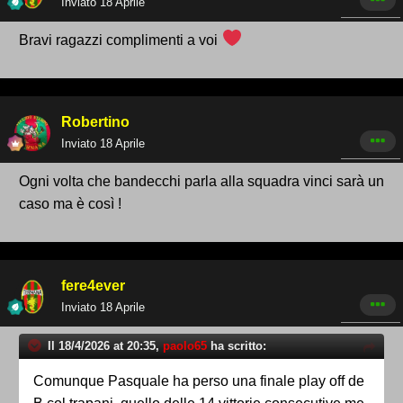
Inviato
18 Aprile
Bravi ragazzi complimenti a voi
Robertino
Inviato
18 Aprile
Ogni volta che bandecchi parla alla squadra vinci sarà un
caso ma è così !
fere4ever
Inviato
18 Aprile
Il 18/4/2026 at 20:35,
paolo65
ha scritto:
Comunque Pasquale ha perso una finale play off de