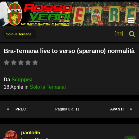
Solo la Ternana!
Bra-Ternana live to verso (speramo) normalità
Da
Scoppea
18 Aprile
in
Solo la Ternana!
PREC
Pagina 8 di 11
AVANTI
paolo65