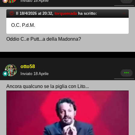
Inviato
18 Aprile
Il 18/4/2026 at 20:32,
torquemada
ha scritto:
O.C. P.d.M.
Oddio C..e Putt...a della Madonna?
otto58
Inviato
18 Aprile
Ancora qualcuno se la piglia con Lito...