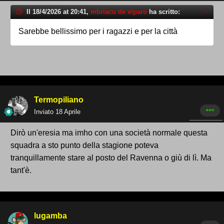
Il 18/4/2026 at 20:41,
mbriacu de viparo
ha scritto:
Sarebbe bellissimo per i ragazzi e per la città
Termopiliano
Inviato
18 Aprile
Dirò un'eresia ma imho con una società normale questa
squadra a sto punto della stagione poteva
tranquillamente stare al posto del Ravenna o giù di lì. Ma
tant'è.
lugamba