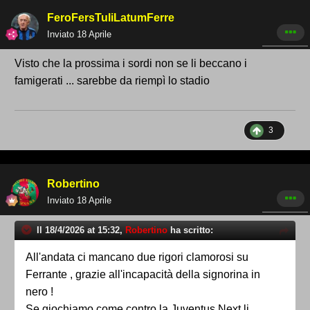
FeroFersTuliLatumFerre
Inviato
18 Aprile
Visto che la prossima i sordi non se li beccano i
famigerati ... sarebbe da riempì lo stadio
3
Robertino
Inviato
18 Aprile
Il 18/4/2026 at 15:32,
Robertino
ha scritto:
All'andata ci mancano due rigori clamorosi su
Ferrante , grazie all'incapacità della signorina in
nero !
Se giochiamo come contro la Juventus Next li