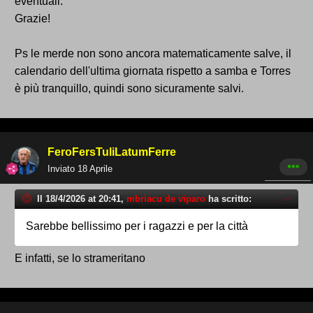
eventuali.
Grazie!
Ps le merde non sono ancora matematicamente salve, il
calendario dell'ultima giornata rispetto a samba e Torres
è più tranquillo, quindi sono sicuramente salvi.
FeroFersTuliLatumFerre
Inviato
18 Aprile
Il 18/4/2026 at 20:41,
mbriacu de viparo
ha scritto:
Sarebbe bellissimo per i ragazzi e per la città
E infatti, se lo strameritano