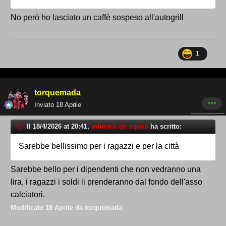
No però ho lasciato un caffè sospeso all'autogrill
1
torquemada
Inviato
18 Aprile
Il 18/4/2026 at 20:41,
mbriacu de viparo
ha scritto:
Sarebbe bellissimo per i ragazzi e per la città
Sarebbe bello per i dipendenti che non vedranno una
lira, i ragazzi i soldi li prenderanno dal fondo dell'asso
calciatori.
Modificato
18 Aprile
da torquemada