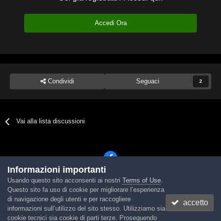
Accedi Ora
Condividi
Seguaci
2
Vai alla lista discussioni
Informazioni importanti
Usando questo sito acconsenti ai nostri
Terms of Use
.
Lingua
Tema
Contattaci
Cookies
Questo sito fa uso di cookie per migliorare l’esperienza
Powered by Invision Community
di navigazione degli utenti e per raccogliere
accetto
informazioni sull’utilizzo del sito stesso. Utilizziamo sia
cookie tecnici sia cookie di parti terze. Proseguendo