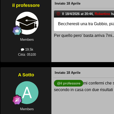
Inviato
18 Aprile
il professore
Il 18/4/2026 at 20:44,
Robertino
ha
Beccheresti una tra Gubbio, pi
Per quello pero' basta arriva 7mi..
Members
19,5k
Città: 05100
Inviato
18 Aprile
A Sotto
mi confermi che s
@il professore
secondo in casa con due risultati 
Members