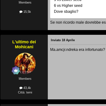
Members
6 vs Higher seed
Dove sbaglio?
15,5k
Se non ricordo male dovrebbe esser
Inviato
18 Aprile
L'ultimo dei
Mohicani
Ma.amcjr.ndreka era infortunato?
Members
43,4k
Città: terni