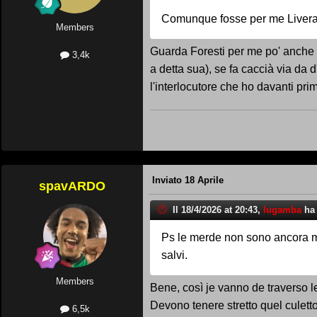
Comunque fosse per me Liverani
Members
Guarda Foresti per me po' anche ri
3,4k
a detta sua), se fa caccià via da 
l'interlocutore che ho davanti prim
Inviato
18 Aprile
spavARDO
Il 18/4/2026 at 20:43,
lugamba
ha 
Ps le merde non sono ancora ma
salvi.
Members
Bene, così je vanno de traverso le
Devono tenere stretto quel culetto 
6,5k