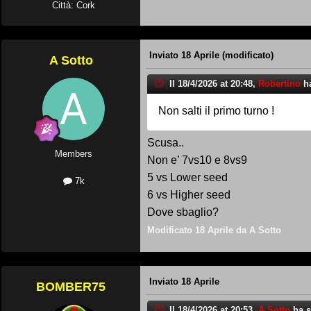
Città: Cork
Inviato
18 Aprile
(modificato)
A Sotto
Il 18/4/2026 at 20:48,
Robertino
ha
Non salti il primo turno !
Scusa..
Members
Non e’ 7vs10 e 8vs9
5 vs Lower seed
7k
6 vs Higher seed
Dove sbaglio?
Modificato
18 Aprile
da A Sotto
Inviato
18 Aprile
BOMBER75
Il 18/4/2026 at 20:53,
A Sotto
ha sc