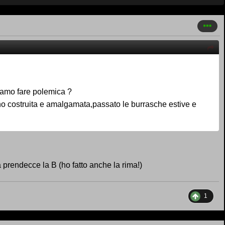
iamo fare polemica ?
o costruita e amalgamata,passato le burrasche estive e
rendecce la B (ho fatto anche la rima!)
1