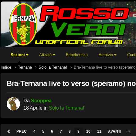
Sezioni
Attività
Beneficenza
Archivio
Cont
Indice
Ternana
Solo la Ternana!
Bra-Ternana live to verso (speramo
Bra-Ternana live to verso (speramo) no
Da
Scoppea
18 Aprile
in
Solo la Ternana!
PREC
4
5
6
7
8
9
10
11
AVANTI