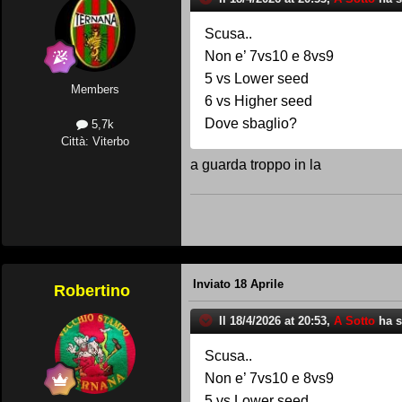
Scusa..
Non e’ 7vs10 e 8vs9
5 vs Lower seed
Members
6 vs Higher seed
Dove sbaglio?
5,7k
Città: Viterbo
a guarda troppo in la
Inviato
18 Aprile
Robertino
Il 18/4/2026 at 20:53,
A Sotto
ha sc
Scusa..
Non e’ 7vs10 e 8vs9
5 vs Lower seed