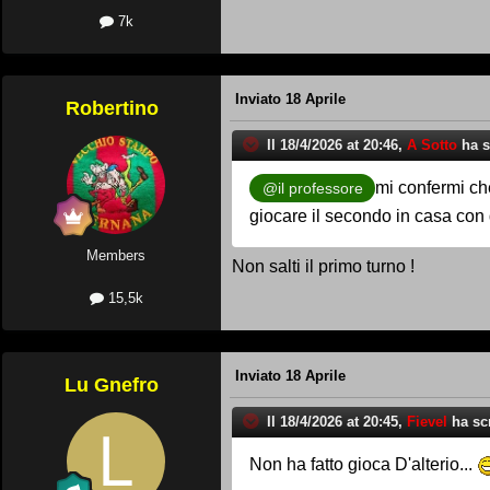
7k
Inviato
18 Aprile
Robertino
Il 18/4/2026 at 20:46,
A Sotto
ha sc
mi confermi ch
@il professore
giocare il secondo in casa con d
Members
Non salti il primo turno !
15,5k
Inviato
18 Aprile
Lu Gnefro
Il 18/4/2026 at 20:45,
Fievel
ha scr
Non ha fatto gioca D'alterio...