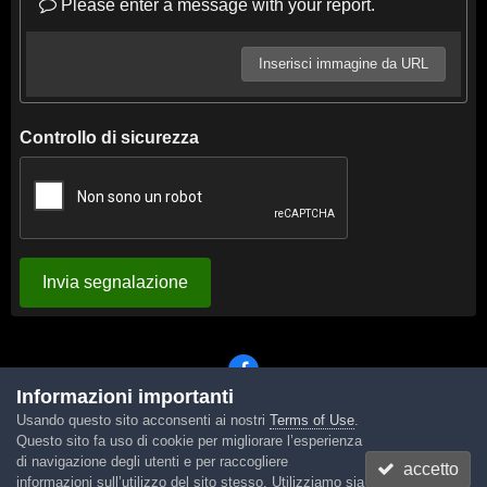
Please enter a message with your report.
Inserisci immagine da URL
Controllo di sicurezza
Invia segnalazione
Informazioni importanti
Usando questo sito acconsenti ai nostri
Terms of Use
.
Lingua
Tema
Contattaci
Cookies
Questo sito fa uso di cookie per migliorare l’esperienza
Powered by Invision Community
di navigazione degli utenti e per raccogliere
accetto
informazioni sull’utilizzo del sito stesso. Utilizziamo sia