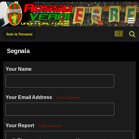
Solo la Ternana!
Segnala
Your Name
Your Email Address
OBBLIGATORIO
Your Report
OBBLIGATORIO