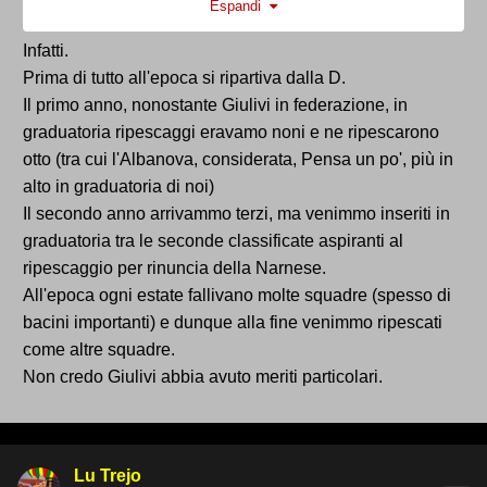
Espandi
fummo rpescati ...addirittura l'ultima squadra
ripescata fu quella davanti a noi, l'albanova!!!!!!! e mi
Infatti.
ricordo che ci furono accettamenti il giorno dopo per
Prima di tutto all'epoca si ripartiva dalla D.
una squadra in bilico dui cui non ricordo il nome...se
Il primo anno, nonostante Giulivi in federazione, in
saltava eravamo ripescati noi, cosa che ovviamente
graduatoria ripescaggi eravamo noni e ne ripescarono
non avvenne e facemmo il secondo campionato di
otto (tra cui l'Albanova, considerata, Pensa un po', più in
serie D consecutivo
alto in graduatoria di noi)
Il secondo anno arrivammo terzi, ma venimmo inseriti in
graduatoria tra le seconde classificate aspiranti al
ripescaggio per rinuncia della Narnese.
All'epoca ogni estate fallivano molte squadre (spesso di
bacini importanti) e dunque alla fine venimmo ripescati
come altre squadre.
Non credo Giulivi abbia avuto meriti particolari.
Lu Trejo