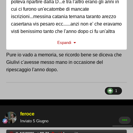
poteva ripartire dalla D...e tra l'altro erano gli anni in
cui ci furono un'ecatombe di mancate
iscrizioni...messina catania ternana taranto arezzo
casertana vis pesaro ecc......anzi non e' che eravamo
visti benissimo tanto che l'anno dopo ci fu un'altra
moria di squadre che non si iscrissero in c e non
Espandi
fummo rpescati ...addirittura l'ultima squadra
ripescata fu quella davanti a noi, l'albanova!!!!!!! e mi
Pure io vado a memoria, se ricordo bene se diceva che
ricordo che ci furono accettamenti il giorno dopo per
Giulivi c'avesse messo mano in occasione del
una squadra in bilico dui cui non ricordo il nome...se
ripescaggio l'anno dopo.
saltava eravamo ripescati noi, cosa che ovviamente
non avvenne e facemmo il secondo campionato di
serie D consecutivo
1
feroce
Inviato
5 Giugno