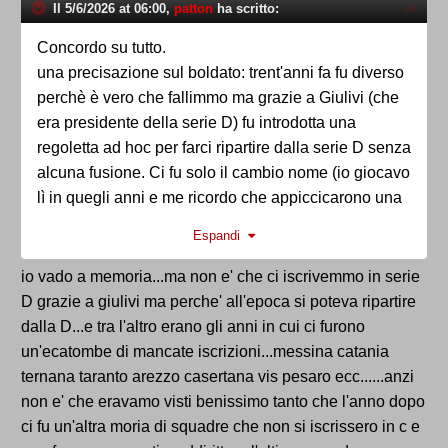
Il 5/6/2026 at 06:00,
patton
ha scritto:
Concordo su tutto.
una precisazione sul boldato: trent'anni fa fu diverso
perchè è vero che fallimmo ma grazie a Giulivi (che
era presidente della serie D) fu introdotta una
regoletta ad hoc per farci ripartire dalla serie D senza
alcuna fusione. Ci fu solo il cambio nome (io giocavo
lì in quegli anni e me ricordo che appiccicarono una
pecetta bianca sulle borse e le tute in cui c'era scritto
Espandi
il nome completo per far rimanere solo ternana),
perchè il marchio era all'asta.
io vado a memoria...ma non e' che ci iscrivemmo in serie
il tutto risolto dopo un paio d'anni quando fu ri-
D grazie a giulivi ma perche' all'epoca si poteva ripartire
acquistato.
dalla D...e tra l'altro erano gli anni in cui ci furono
un'ecatombe di mancate iscrizioni...messina catania
ternana taranto arezzo casertana vis pesaro ecc......anzi
non e' che eravamo visti benissimo tanto che l'anno dopo
ci fu un'altra moria di squadre che non si iscrissero in c e