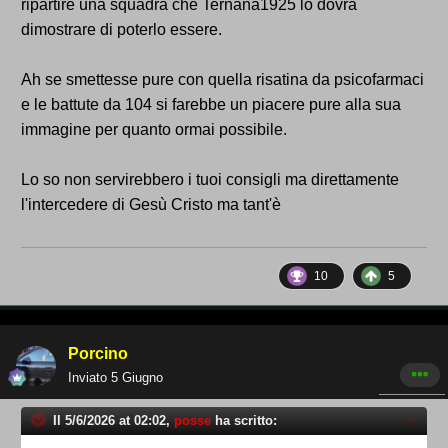
ripartire una squadra che Ternana1925 lo dovrà
dimostrare di poterlo essere.
Ah se smettesse pure con quella risatina da psicofarmaci
e le battute da 104 si farebbe un piacere pure alla sua
immagine per quanto ormai possibile.
Lo so non servirebbero i tuoi consigli ma direttamente
l'intercedere di Gesù Cristo ma tant'è
10
5
Porcino
Inviato
5 Giugno
Il 5/6/2026 at 02:02,
posse
ha scritto: