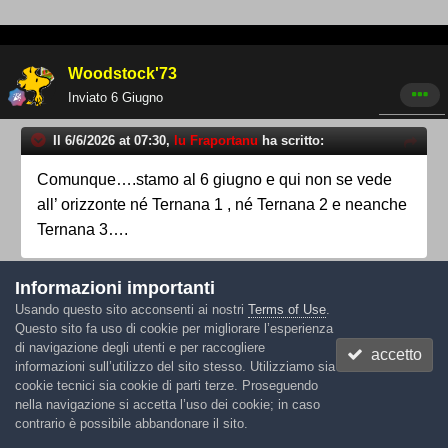
Woodstock'73
Inviato
6 Giugno
Il 6/6/2026 at 07:30,
lu Fraportanu
ha scritto:
Comunque….stamo al 6 giugno e qui non se vede
all’ orizzonte né Ternana 1 , né Ternana 2 e neanche
Ternana 3….
L’11 giugno è fissata l’acquisizione dell’Orvietana, poi ci
Informazioni importanti
sarà la fusione tra TIP power è l’Orvietana
Usando questo sito acconsenti ai nostri
Terms of Use
.
Questo sito fa uso di cookie per migliorare l’esperienza
di navigazione degli utenti e per raccogliere
accetto
informazioni sull’utilizzo del sito stesso. Utilizziamo sia
cookie tecnici sia cookie di parti terze. Proseguendo
torquemada
nella navigazione si accetta l’uso dei cookie; in caso
Inviato
6 Giugno
contrario è possibile abbandonare il sito.