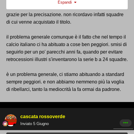
Espandi
il nome completo per far rimanere solo ternana),
perchè il marchio era all'asta.
grazie per la precisazione. non ricordavo infatti squadre
il tutto risolto dopo un paio d'anni quando fu ri-
di cui venne acquistato il titolo.
acquistato.
il problema generale comunque è il fatto che nel tempo il
calcio italiano ci ha abituato a cose ben peggiori. smisi di
seguirlo per un po' parecchi anni fa, quando per evitare
retrocessioni illustri s'inventarono la serie b a 24 squadre.
è un problema generale, ci stiamo abituando a standard
sempre peggiori. e non abbiamo nemmeno più la voglia
di ribellarci, tanto la mediocrità la fa ormai da padrone.
cascata rossoverde
Inviato
5 Giugno