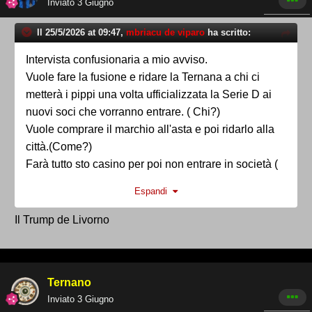
Inviato
3 Giugno
Il 25/5/2026 at 09:47,
mbriacu de viparo
ha scritto:
Intervista confusionaria a mio avviso.
Vuole fare la fusione e ridare la Ternana a chi ci
metterà i pippi una volta ufficializzata la Serie D ai
nuovi soci che vorranno entrare. ( Chi?)
Vuole comprare il marchio all'asta e poi ridarlo alla
città.(Come?)
Farà tutto sto casino per poi non entrare in società (
magari come presidente onorario?)
Espandi
Ha chiamato il Campitello CAMPIELLO
Ha chiamato la FUSTAL anzichè Futsal.
Il Trump de Livorno
Non ho capito se ha teso una mano al Comitato
oppure lo ha perculato.
Onestamente non c'ho capito nulla del suo
Ternano
intervento.
Inviato
3 Giugno