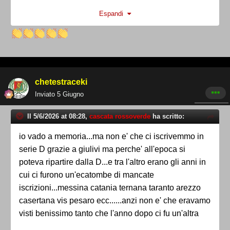
e figli". Ci siamo letteralmente venduti...cosa
Espandi
significa tifare Ternana? Quale è la ragione più
profonda? Che la famo a fa allora l' asta per il
marchio se basta fa sto arzigogolo per definirsi
Ternana. La Ternana è la squadra che rileva il
marchio a prescindere da chi lo faccia e quella va
chetestraceki
tifata, a maggior ragione se la rileva Bandecchi per
Inviato
5 Giugno
contestarlo e liberarla quanto prima. Non basta
mettere il rossoverde addosso e una viverna su lo
Il 5/6/2026 at 08:28,
cascata rossoverde
ha scritto:
stemma per chiamarsi Ternana. Ci sono 100 anni di
storia da preservare sui quali con queste
io vado a memoria...ma non e' che ci iscrivemmo in
considerazioni "filobandecchiane" pisciate e cacate
serie D grazie a giulivi ma perche' all'epoca si
allegramente sopra.
poteva ripartire dalla D...e tra l'altro erano gli anni in
cui ci furono un'ecatombe di mancate
iscrizioni...messina catania ternana taranto arezzo
casertana vis pesaro ecc......anzi non e' che eravamo
visti benissimo tanto che l'anno dopo ci fu un'altra
moria di squadre che non si iscrissero in c e non