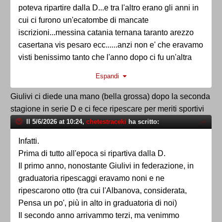
poteva ripartire dalla D...e tra l'altro erano gli anni in
cui ci furono un'ecatombe di mancate
iscrizioni...messina catania ternana taranto arezzo
casertana vis pesaro ecc......anzi non e' che eravamo
visti benissimo tanto che l'anno dopo ci fu un'altra
moria di squadre che non si iscrissero in c e non
Espandi
fummo rpescati ...addirittura l'ultima squadra
ripescata fu quella davanti a noi, l'albanova!!!!!!! e mi
Giulivi ci diede una mano (bella grossa) dopo la seconda
ricordo che ci furono accettamenti il giorno dopo per
stagione in serie D e ci fece ripescare per meriti sportivi
una squadra in bilico dui cui non ricordo il nome...se
Il 5/6/2026 at 10:24,
chetestraceki
ha scritto:
saltava eravamo ripescati noi, cosa che ovviamente
Infatti.
non avvenne e facemmo il secondo campionato di
Prima di tutto all'epoca si ripartiva dalla D.
serie D consecutivo
Il primo anno, nonostante Giulivi in federazione, in
graduatoria ripescaggi eravamo noni e ne
ripescarono otto (tra cui l'Albanova, considerata,
Pensa un po', più in alto in graduatoria di noi)
Il secondo anno arrivammo terzi, ma venimmo