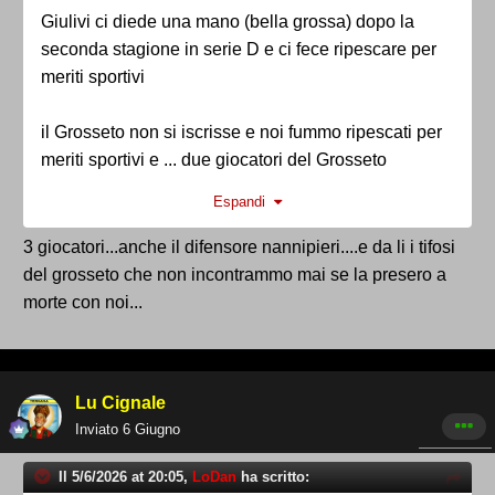
Giulivi ci diede una mano (bella grossa) dopo la
seconda stagione in serie D e ci fece ripescare per
meriti sportivi
il Grosseto non si iscrisse e noi fummo ripescati per
meriti sportivi e ... due giocatori del Grosseto
giocarono in C2 con la maglia delle FERE, ... (Ferri e
Espandi
Costa)
3 giocatori...anche il difensore nannipieri....e da li i tifosi
del grosseto che non incontrammo mai se la presero a
morte con noi...
Lu Cignale
Inviato
6 Giugno
Il 5/6/2026 at 20:05,
LoDan
ha scritto: