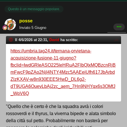
Questo è un messaggio popolare.
posse
Inviato
5 Giugno
Il 4/6/2026 at 22:31,
David
ha scritto:
https://umbria.tag24.it/ternana-orvietana-
acquisizione-fusione-11-giugno?
fbclid=IwdGRleASO225leHRuA2FlbQIxMQBzcnRjB
mFwcF9pZAo2NjI4NTY4Mzc5AAEeiUfh617JbArbd
ZlzKXAV-w8n930EEE5HwD_DL6g2-
dT9UGA6OuevLbAj2zc_aem_7Hn9NHYqx6s3OMfJ
_WpV6Q
"Quello che è certo è che la squadra avrà i colori
rossoverdi e il thyrus, la viverna bipede e alata simbolo
della città sul petto. Probabilmente non basterà per