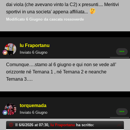
dai viola (che avevano vinto la C2) x presunti.... Meritivi
sportivi in una societa' appena affiliata...
Modificato
6 Giugno
da cascata rossoverde
lu Fraportanu
Inviato
6 Giugno
Comunque….stamo al 6 giugno e qui non se vede all’
orizzonte né Ternana 1 , né Ternana 2 e neanche
Ternana 3….
torquemada
Inviato
6 Giugno
Il 6/6/2026 at 07:30,
lu Fraportanu
ha scritto: