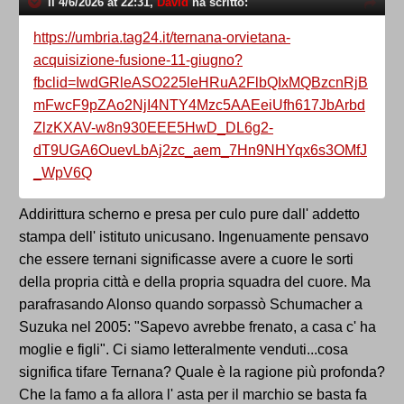
Il 4/6/2026 at 22:31,
David
ha scritto:
https://umbria.tag24.it/ternana-orvietana-
acquisizione-fusione-11-giugno?
fbclid=IwdGRleASO225leHRuA2FlbQIxMQBzcnRjB
mFwcF9pZAo2NjI4NTY4Mzc5AAEeiUfh617JbArbd
ZlzKXAV-w8n930EEE5HwD_DL6g2-
dT9UGA6OuevLbAj2zc_aem_7Hn9NHYqx6s3OMfJ
_WpV6Q
Addirittura scherno e presa per culo pure dall' addetto
stampa dell' istituto unicusano. Ingenuamente pensavo
che essere ternani significasse avere a cuore le sorti
della propria città e della propria squadra del cuore. Ma
parafrasando Alonso quando sorpassò Schumacher a
Suzuka nel 2005: "Sapevo avrebbe frenato, a casa c' ha
moglie e figli". Ci siamo letteralmente venduti...cosa
significa tifare Ternana? Quale è la ragione più profonda?
Che la famo a fa allora l' asta per il marchio se basta fa