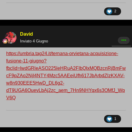
2
David
Inviato
4 Giugno
https://umbria.tag24.it/ternana-orvietana-acquisizione-
fusione-11-giugno?
fbclid=IwdGRleASO225leHRuA2FlbQIxMQBzcnRjBmFw
cF9pZAo2NjI4NTY4Mzc5AAEeiUfh617JbArbdZlzKXAV-
w8n930EEE5HwD_DL6g2-
dT9UGA6OuevLbAj2zc_aem_7Hn9NHYqx6s3OMfJ_Wp
V6Q
1