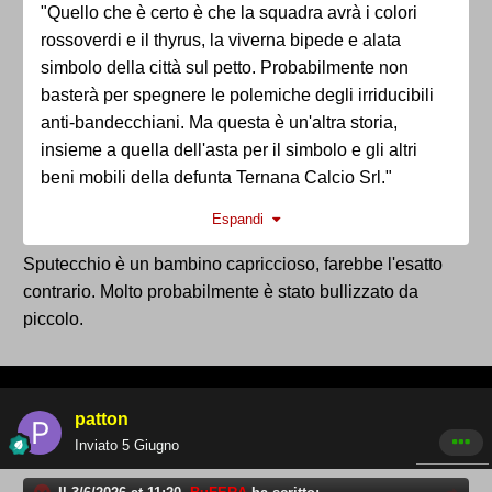
"Quello che è certo è che la squadra avrà i colori
rossoverdi e il thyrus, la viverna bipede e alata
simbolo della città sul petto. Probabilmente non
basterà per spegnere le polemiche degli irriducibili
anti-bandecchiani. Ma questa è un'altra storia,
insieme a quella dell'asta per il simbolo e gli altri
beni mobili della defunta Ternana Calcio Srl."
Espandi
Zacaiò famo a capisse, qui il problema non sono gli
anti-bandecchiani, il problema è l'atteggiamento
Sputecchio è un bambino capriccioso, farebbe l'esatto
assunto anni fa da bandecchi. Visto che gli stai
contrario. Molto probabilmente è stato bullizzato da
molto vicino consigliagli di chiudere quella bocca il
piccolo.
70/80% delle volte in cui gli scorreggia il cervello; di
non insultare cittadini e tifosi; di non promettere cose
che non è in grado di realizzare; di trattare la
patton
Ternana come un bene "della comunità" da
Inviato
5 Giugno
difendere come Sindaco ed eventualmente
imprenditore se ne acquisterà il marchio; di