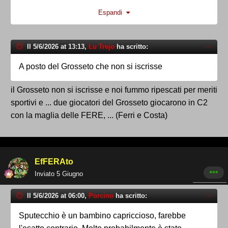
inseriti in graduatoria tra le seconde classificate
Espandi
aspiranti al ripescaggio per rinuncia della Narnese.
All'epoca ogni estate fallivano molte squadre
(spesso di bacini importanti) e dunque alla fine
Il 5/6/2026 at 13:13,
Lu Trejo
ha scritto:
venimmo ripescati come altre squadre.
A posto del Grosseto che non si iscrisse
Non credo Giulivi abbia avuto meriti particolari.
il Grosseto non si iscrisse e noi fummo ripescati per meriti
sportivi e ... due giocatori del Grosseto giocarono in C2
con la maglia delle FERE, ... (Ferri e Costa)
EfFERAto
Inviato
5 Giugno
Il 5/6/2026 at 06:00,
Porcino
ha scritto:
Sputecchio è un bambino capriccioso, farebbe