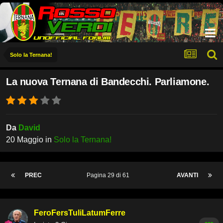
Solo la Ternana!
La nuova Ternana di Bandecchi. Parliamone.
Da
David
20 Maggio
in
Solo la Ternana!
PREC
Pagina 29 di 61
AVANTI
FeroFersTuliLatumFerre