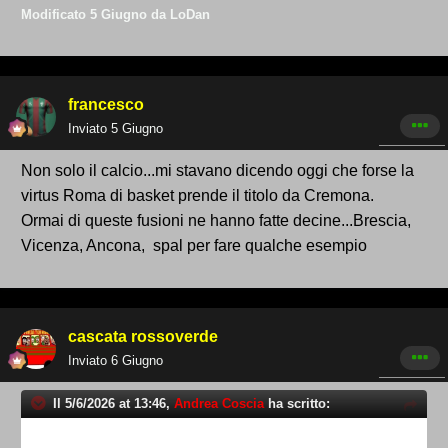
Modificato
5 Giugno
da LoDan
francesco
Inviato
5 Giugno
Non solo il calcio...mi stavano dicendo oggi che forse la
virtus Roma di basket prende il titolo da Cremona.
Ormai di queste fusioni ne hanno fatte decine...Brescia,
Vicenza, Ancona, spal per fare qualche esempio
cascata rossoverde
Inviato
6 Giugno
Il 5/6/2026 at 13:46,
Andrea Coscia
ha scritto: