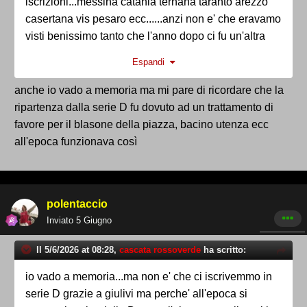
iscrizioni...messina catania ternana taranto arezzo
casertana vis pesaro ecc......anzi non e' che eravamo
visti benissimo tanto che l'anno dopo ci fu un'altra
moria di squadre che non si iscrissero in c e non
Espandi
fummo rpescati ...addirittura l'ultima squadra
ripescata fu quella davanti a noi, l'albanova!!!!!!! e mi
anche io vado a memoria ma mi pare di ricordare che la
ricordo che ci furono accettamenti il giorno dopo per
ripartenza dalla serie D fu dovuto ad un trattamento di
una squadra in bilico dui cui non ricordo il nome...se
favore per il blasone della piazza, bacino utenza ecc
saltava eravamo ripescati noi, cosa che ovviamente
all'epoca funzionava così
non avvenne e facemmo il secondo campionato di
serie D consecutivo
polentaccio
Inviato
5 Giugno
Il 5/6/2026 at 08:28,
cascata rossoverde
ha scritto:
io vado a memoria...ma non e' che ci iscrivemmo in
serie D grazie a giulivi ma perche' all'epoca si