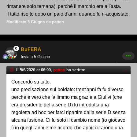
rimanere solo ternana), perchè il marchio era all'asta.
il problema reale è che siamo ancora ostaggio di chi
il tutto risolto dopo un paio d'anni quando fu ri-acquistato.
ci ha portato dalla b a chissà dove.
Modificato
5 Giugno
da patton
BuFERA
Inviato
5 Giugno
Il 5/6/2026 at 06:00,
patton
ha scritto:
Concordo su tutto.
una precisazione sul boldato: trent'anni fa fu diverso
perchè è vero che fallimmo ma grazie a Giulivi (che
era presidente della serie D) fu introdotta una
regoletta ad hoc per farci ripartire dalla serie D senza
alcuna fusione. Ci fu solo il cambio nome (io giocavo
lì in quegli anni e me ricordo che appiccicarono una
pecetta bianca sulle borse e le tute in cui c'era scritto