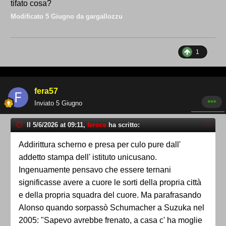
tifato cosa?
Modificato
5 Giugno
da gargallozzu
1
fera57
Inviato
5 Giugno
Il 5/6/2026 at 09:11,
feroce
ha scritto:
Addirittura scherno e presa per culo pure dall'
addetto stampa dell' istituto unicusano.
Ingenuamente pensavo che essere ternani
significasse avere a cuore le sorti della propria città
e della propria squadra del cuore. Ma parafrasando
Alonso quando sorpassò Schumacher a Suzuka nel
2005: "Sapevo avrebbe frenato, a casa c' ha moglie