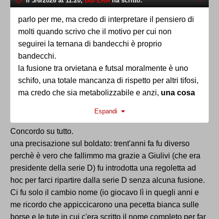
Il 3/6/2026 at 11:20,
BuFERA
ha scritto:
circondarsi di persone serie e capaci invece che di
scappati di casa e delinquenti visto che le capacità
parlo per me, ma credo di interpretare il pensiero di
per pagarli li ha.
molti quando scrivo che il motivo per cui non
E vedrete che già si inizierebbe a valutare
seguirei la ternana di bandecchi è proprio
diversamente quello che potrebbe essere l'unico
bandecchi.
progetto per far ripartire una squadra che
la fusione tra orvietana e futsal moralmente è uno
Ternana1925 lo dovrà dimostrare di poterlo essere.
schifo, una totale mancanza di rispetto per altri tifosi,
ma credo che sia metabolizzabile e anzi,
una cosa
Ah se smettesse pure con quella risatina da
del genere mi sa che è già stata metabolizzata in
Espandi
psicofarmaci e le battute da 104 si farebbe un
passato quando siamo falliti trent'anni fa.
piacere pure alla sua immagine per quanto ormai
gli orvietani giustamente ce l'hanno col proprio
Concordo su tutto.
possibile.
presidente. se riusciranno a fermare la fusione
una precisazione sul boldato: trent'anni fa fu diverso
avranno solo la mia simpatia. se non ci riusciranno
perchè è vero che fallimmo ma grazie a Giulivi (che era
Lo so non servirebbero i tuoi consigli ma
ho l'impressione che sarebbero andati comunque
presidente della serie D) fu introdotta una regoletta ad
direttamente l'intercedere di Gesù Cristo ma tant'è
incontro ad un periodo buio. se la nuova ternana
hoc per farci ripartire dalla serie D senza alcuna fusione.
nascerà da quella fusione sarà solo una delle tante
Ci fu solo il cambio nome (io giocavo lì in quegli anni e
schifezze del calcio attuale... e troppi ce ne
me ricordo che appiccicarono una pecetta bianca sulle
sarebbero di motivi per non seguirlo più.
borse e le tute in cui c'era scritto il nome completo per far