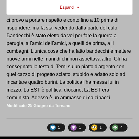
mandato avanti gente che non ha esitato a smerdare
Espandi
il nome di una delle piu grandi curve del tifo
nazionale, la EST lasciatela fuori da sta cazzo de
ci provo a portare rispetto e conto fino a 10 prima di
politica...famo basta!!!! anche io capoccione lo voglio
rispondere, ma la stai vedendo dalla parte del culo.
fuori dal cazzo.....ma non cosi sacrificando i nostri
Bandecchi è stato eletto da voi per fare la guerra a
colori,
perugia, a l'amici dell'amici, a quelli de prima, a li
cumbagni. L'unica cosa che ha fatto bandecchi è mettere
nuove armi nelle mani di chi non aspettava altro. Gli ha
consegnato la testa di Terni su un piatto d'argento con
quel cazzo di progetto sciatto, stupido e adatto solo ad
incantare quattro burini. La politica l'ha messa lui in
mezzo. La EST è politica, diocane, La EST era
comunista. Adesso è un ammasso di calcinacci.
Modificato
25 Giugno
da Ternano
1
1
1
4