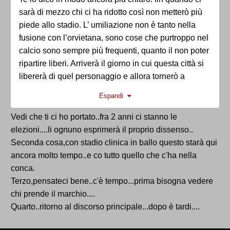
sarà di mezzo chi ci ha ridotto così non metterò più
piede allo stadio. L’ umiliazione non è tanto nella
fusione con l’orvietana, sono cose che purtroppo nel
calcio sono sempre più frequenti, quanto il non poter
ripartire liberi. Arriverà il giorno in cui questa città si
libererà di quel personaggio e allora tornerò a
seguire la squadra. Fino ad allora no, non ci riesco
Espandi
Vedi che ti ci ho portato..fra 2 anni ci stanno le
elezioni....li ognuno esprimerà il proprio dissenso..
Seconda cosa,con stadio clinica in ballo questo starà qui
ancora molto tempo..e co tutto quello che c'ha nella
conca.
Terzo,pensateci bene..c'è tempo...prima bisogna vedere
chi prende il marchio....
Quarto..ritorno al discorso principale...dopo è tardi....