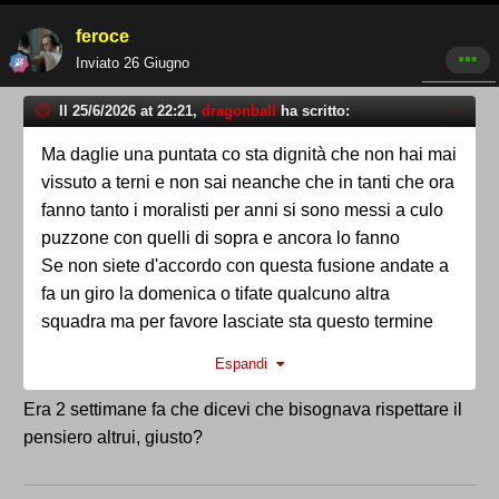
feroce
Inviato
26 Giugno
Il 25/6/2026 at 22:21,
dragonball
ha scritto:
Ma daglie una puntata co sta dignità che non hai mai
vissuto a terni e non sai neanche che in tanti che ora
fanno tanto i moralisti per anni si sono messi a culo
puzzone con quelli di sopra e ancora lo fanno
Se non siete d'accordo con questa fusione andate a
fa un giro la domenica o tifate qualcuno altra
squadra ma per favore lasciate sta questo termine
soprattutto se non avete vissuto la città .
Espandi
Comunque sua ricordo che bandecchi o non
bandecchi lo stadio clinica darebbe lavoro a circa
Era 2 settimane fa che dicevi che bisognava rispettare il
duecento persone direttamente e molte altre per
pensiero altrui, giusto?
indotto ,lo stadio nuovo oltre al confort di vedere una
partita come si deve farebbe risparmiare tanti soldi