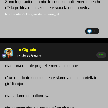
Sono logoranti entrambe le cose, semplicemente perché
c'è la politica di mezzo,che è stata la nostra rovina.
Modificato
25 Giugno
da ternano_84
1
Lu Cignale
Inviato
25 Giugno
madonna quante pugnette mentali diocane
e' un quarto de secolo che ce stamo a da' le martellate
giu' li cojoni.
ma parlamo de pallone va
sbrigamoce che gia' stamo a fine giugno.