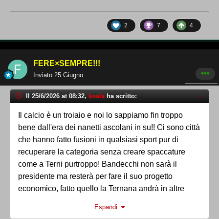
2
7
4
FERE×SEMPRE!!!
Inviato
25 Giugno
Il 25/6/2026 at 08:32,
koala
ha scritto:
Il calcio è un troiaio e noi lo sappiamo fin troppo
bene dall'era dei nanetti ascolani in su!! Ci sono città
che hanno fatto fusioni in qualsiasi sport pur di
recuperare la categoria senza creare spaccature
come a Terni purtroppo! Bandecchi non sarà il
presidente ma resterà per fare il suo progetto
economico, fatto quello la Ternana andrà in altre
mani con altre dirigenze e la nostra storia continuerà
Espandi
come fatto ai tempi dei longarini Z dei body guard,