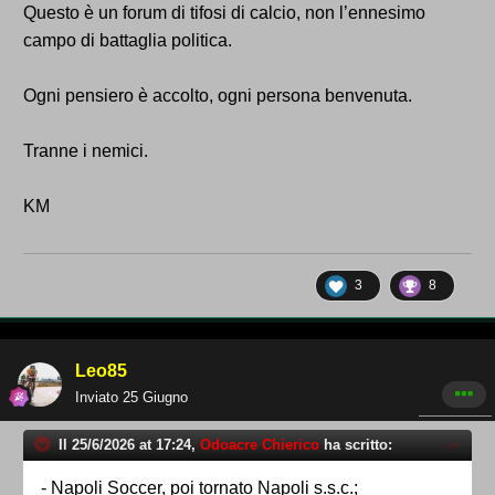
Questo è un forum di tifosi di calcio, non l’ennesimo
campo di battaglia politica.
Ogni pensiero è accolto, ogni persona benvenuta.
Tranne i nemici.
KM
3
8
Leo85
Inviato
25 Giugno
Il 25/6/2026 at 17:24,
Odoacre Chierico
ha scritto:
- Napoli Soccer, poi tornato Napoli s.s.c.;