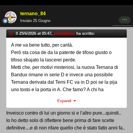
ternano_84
Inviato
25 Giugno
Il 25/6/2026 at 05:47,
polentaccio
ha scritto:
A me va bene tutto, per carità.
Però sta cosa de da la patente de tifoso giusto o
tifoso sbajato la lascerei perde.
Metti che, per motivi misteriosi, la nuova Ternana di
Bandux rimane in serie D e invece una possibile
Ternana derivata dal Terni FC va in D poi se la pija
uno tosto e la porta in A. Che famo? A chi ha
sostenuto Bandux je famo un DASPO?
Espandi
Ognuno tifa come crede e a modo suo, pijamocela
Inveisco contro di lui un giorno si e l'altro pure...quindi..
co chi ci ha distrutto e lasciamo fa chi smadonna
Io ho detto solo di riflettere bene prima di fare scelte
come noi...
definitive....e di non rifare quello che è stato fatto anni fa..