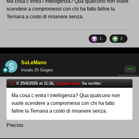
Ma cosa c entra l intelligenza? Qua qualcuno non vuole
perché non ci fate una bella figura sapendo come
scendere a compromessi con chi ha fatto fallire la
stiamo messi
Ternana a costo di rimanere senza.
1
2
SuLeMano
Inviato
25 Giugno
Il 25/6/2026 at 11:16,
cospea 4ever
ha scritto:
Ma cosa c entra l intelligenza? Qua qualcuno non
vuole scendere a compromessi con chi ha fatto
fallire la Ternana a costo di rimanere senza.
Preciso