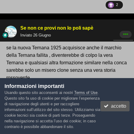
ai contribuenti per gli attuali costi di manutenzione
2
,per non parlare dei servizi che offrirebbe la clinica .
E c'è chi è contrario a questo progetto ,gente di terni
che pur di dar contro a bandecchi si volta dall' altra
Se non ce provi non lo poli sapè
parte a tutti quei benefici che porterebbe una
Inviato
26 Giugno
struttura del genere (questa sarebbe la vostra
se la nuova Ternana 1925 acquisisce anche il marchio
famosa dignità unita al fatto che preferireste non
della Ternana fallita , diventerebbe di colpo la vera
avere una ternana piuttosto che questa in serie d)
Ternana e qualsiasi altra formazione similare nella conca
lasciano sta quello che sta facendo la regione ,una
sarebbe solo un misero clone senza una vera storia
cosa mai vista in Italia e parliamo del paese dei
rossoverde.
balocchi dove tutto è possibile .
Informazioni importanti
Fatela finita di usare questo termine in modo così
Usando questo sito acconsenti ai nostri
Terms of Use
.
improprio poi per me potete fa pure come cazzo ve
Questo sito fa uso di cookie per migliorare l’esperienza
1
pare e pensarla come potete .
di navigazione degli utenti e per raccogliere
accetto
informazioni sull’utilizzo del sito stesso. Utilizziamo sia
cookie tecnici sia cookie di parti terze. Proseguendo
nella navigazione si accetta l’uso dei cookie; in caso
gargallozzu
contrario è possibile abbandonare il sito.
Inviato
26 Giugno