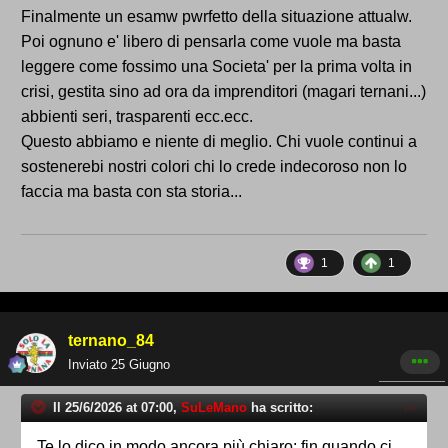
dei numeri scritti a pennarello, e quante altre ne
Finalmente un esamw pwrfetto della situazione attualw.
abbiamo viste ma ora tutti verginelli contro
Poi ognuno e' libero di pensarla come vuole ma basta
Bandecchi, simpatico come due dita nel cxxo
leggere come fossimo una Societa' per la prima volta in
sicuramente ma anche l'unico che si è mosso per
crisi, gestita sino ad ora da imprenditori (magari ternani...)
salvare la barca a meno di clamorose uscite
abbienti seri, trasparenti ecc.ecc.
ferragostiane di altre realtà del territorio
Questo abbiamo e niente di meglio. Chi vuole continui a
sostenerebi nostri colori chi lo crede indecoroso non lo
faccia ma basta con sta storia...
1
1
ternano_84
Inviato
25 Giugno
Il 25/6/2026 at 07:00,
SuLeMano
ha scritto:
Te lo dico in modo ancora più chiaro: fin quando ci