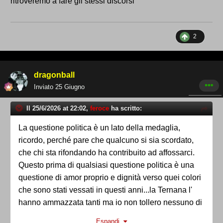
ritroveremo a fare gli stessi discorsi
2
dragonball
Inviato
25 Giugno
Il 25/6/2026 at 22:02,
feroce
ha scritto:
La questione politica è un lato della medaglia,
ricordo, perché pare che qualcuno si sia scordato,
che chi sta rifondando ha contribuito ad affossarci.
Questo prima di qualsiasi questione politica è una
questione di amor proprio e dignità verso quei colori
che sono stati vessati in questi anni...la Ternana l'
hanno ammazzata tanti ma io non tollero nessuno di
quelli che l' hanno fatto. Se iniziamo a fa figli e
Espandi