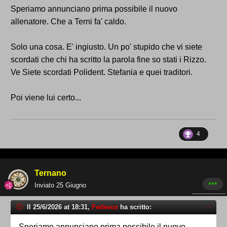
Speriamo annunciano prima possibile il nuovo
Questo è un forum di tifosi di calcio, non l’ennesimo
allenatore. Che a Terni fa' caldo.
campo di battaglia politica.
Solo una cosa. E' ingiusto. Un po' stupido che vi siete
Ogni pensiero è accolto, ogni persona benvenuta.
scordati che chi ha scritto la parola fine so stati i Rizzo.
Ve Siete scordati Polident. Stefania e quei traditori.
Tranne i nemici.
Poi viene lui certo...
KM
4
Ternano
Inviato
25 Giugno
Il 25/6/2026 at 18:31,
Fedevox
ha scritto:
Speriamo annunciano prima possibile il nuovo