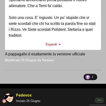
allenatore. Che a Terni fa' caldo.
Solo una cosa. E' ingiusto. Un po' stupido che vi
siete scordati che chi ha scritto la parola fine so stati
i Rizzo. Ve Siete scordati Polident. Stefania e quei
traditori.
Espandi
Poi viene lui certo...
A pappagallo è esattamente la versione ufficiale
Modificato
25 Giugno
da Ternano
1
Fedevox
Inviato
25 Giugno