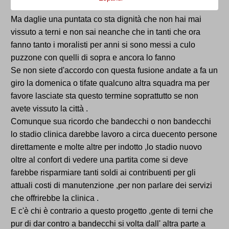
figliastri tempo due anni e ci ritroveremo a fare gli
stessi discorsi
Ma daglie una puntata co sta dignità che non hai mai
vissuto a terni e non sai neanche che in tanti che ora
fanno tanto i moralisti per anni si sono messi a culo
puzzone con quelli di sopra e ancora lo fanno
Se non siete d'accordo con questa fusione andate a fa un
giro la domenica o tifate qualcuno altra squadra ma per
favore lasciate sta questo termine soprattutto se non
avete vissuto la città .
Comunque sua ricordo che bandecchi o non bandecchi
lo stadio clinica darebbe lavoro a circa duecento persone
direttamente e molte altre per indotto ,lo stadio nuovo
oltre al confort di vedere una partita come si deve
farebbe risparmiare tanti soldi ai contribuenti per gli
attuali costi di manutenzione ,per non parlare dei servizi
che offrirebbe la clinica .
E c'è chi è contrario a questo progetto ,gente di terni che
pur di dar contro a bandecchi si volta dall' altra parte a