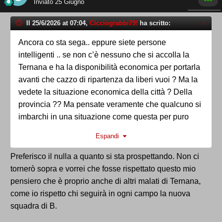
Inviato
25 Giugno
Il 25/6/2026 at 07:04,
Cicciograbbi79!
ha scritto:
Ancora co sta sega.. eppure siete persone
intelligenti .. se non c’è nessuno che si accolla la
Ternana e ha la disponibilità economica per portarla
avanti che cazzo di ripartenza da liberi vuoi ? Ma la
vedete la situazione economica della città ? Della
provincia ?? Ma pensate veramente che qualcuno si
imbarchi in una situazione come questa per puro
amore della propria città o della propria squadra ? Di
Espandi
famiglia Agnelli ce sta solo una o di famiglia
Berlusconi. Evitate di continuare con questa tiritera
Preferisco il nulla a quanto si sta prospettando. Non ci
perché non ci fate una bella figura sapendo come
tornerò sopra e vorrei che fosse rispettato questo mio
stiamo messi
pensiero che è proprio anche di altri malati di Ternana,
come io rispetto chi seguirà in ogni campo la nuova
squadra di B.