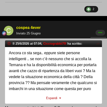
2
cospea 4ever
Inviato
25 Giugno
Il 25/6/2026 at 07:04,
Cicciograbbi79!
ha scritto:
Ancora co sta sega.. eppure siete persone
intelligenti .. se non c’è nessuno che si accolla la
Ternana e ha la disponibilità economica per portarla
avanti che cazzo di ripartenza da liberi vuoi ? Ma la
vedete la situazione economica della città ? Della
provincia ?? Ma pensate veramente che qualcuno si
imbarchi in una situazione come questa per puro
amore della propria città o della propria squadra ? Di
Espandi
famiglia Agnelli ce sta solo una o di famiglia
Berlusconi. Evitate di continuare con questa tiritera