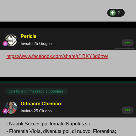
2
Pericle
Inviato
25 Giugno
https://www.facebook.com/share/r/1BKY3d6tze/
Questo è un messaggio popolare.
Odoacre Chierico
Inviato
25 Giugno
- Napoli Soccer, poi tornato Napoli s.s.c.;
- Florentia Viola, divenuta poi, di nuovo, Fiorentina;