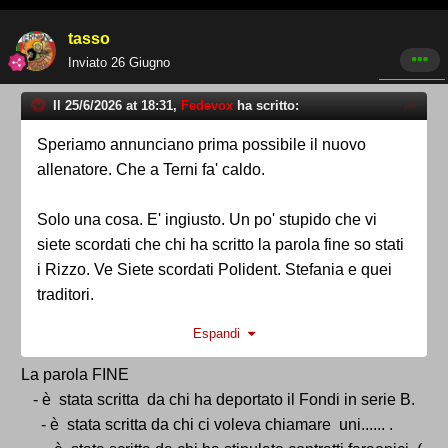
tasso
Inviato
26 Giugno
Il 25/6/2026 at 18:31,
Fedevox
ha scritto:
Speriamo annunciano prima possibile il nuovo
allenatore. Che a Terni fa' caldo.
Solo una cosa. E' ingiusto. Un po' stupido che vi
siete scordati che chi ha scritto la parola fine so stati
i Rizzo. Ve Siete scordati Polident. Stefania e quei
traditori.
Espandi
Poi viene lui certo...
La parola FINE
- è stata scritta da chi ha deportato il Fondi in serie B.
- è stata scritta da chi ci voleva chiamare uni...... .