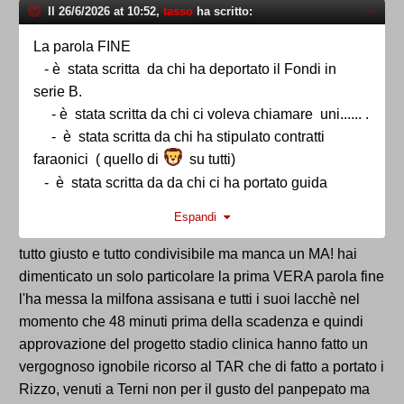
Il 26/6/2026 at 10:52,
tasso
ha scritto:
La parola FINE
- è stata scritta da chi ha deportato il Fondi in
serie B.
- è stata scritta da chi ci voleva chiamare uni...... .
- è stata scritta da chi ha stipulato contratti
faraonici ( quello di
su tutti)
- è stata scritta da da chi ci ha portato guida
d'alessandro rizzo e er Viperetta.
Espandi
tutto giusto e tutto condivisibile ma manca un MA! hai
dimenticato un solo particolare la prima VERA parola fine
l'ha messa la milfona assisana e tutti i suoi lacchè nel
momento che 48 minuti prima della scadenza e quindi
approvazione del progetto stadio clinica hanno fatto un
vergognoso ignobile ricorso al TAR che di fatto a portato i
Rizzo, venuti a Terni non per il gusto del panpepato ma