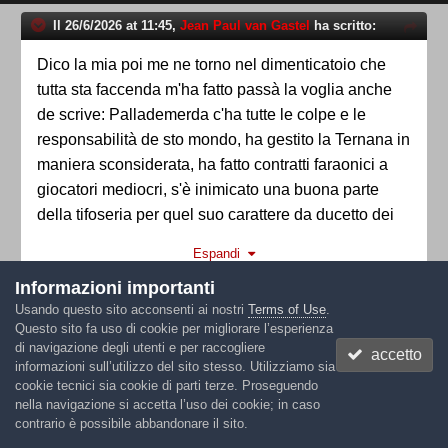
Il 26/6/2026 at 11:45,
Jean Paul van Gastel
ha scritto:
Dico la mia poi me ne torno nel dimenticatoio che
tutta sta faccenda m'ha fatto passà la voglia anche
de scrive: Pallademerda c'ha tutte le colpe e le
responsabilità de sto mondo, ha gestito la Ternana in
maniera sconsiderata, ha fatto contratti faraonici a
giocatori mediocri, s'è inimicato una buona parte
della tifoseria per quel suo carattere da ducetto dei
poveri, ha usato la Ternana per fare i cazzi suoi
Espandi
(come tutti i proprietari delle società de calcio, ma
Informazioni importanti
questo è un altro discorso), tutto giusto; però me
Bravo e basta !
Usando questo sito acconsenti ai nostri
Terms of Use
.
viene da pisciamme sotto dalle risate quando leggo
Questo sito fa uso di cookie per migliorare l’esperienza
discorsi relativi alla dignità che a tanti mancherebbe
di navigazione degli utenti e per raccogliere
accetto
perché decidono de seguì la neonata Nuova
informazioni sull’utilizzo del sito stesso. Utilizziamo sia
tasso
cookie tecnici sia cookie di parti terze. Proseguendo
Ternana, ma non era "solo per la maglia" o "solo per
nella navigazione si accetta l’uso dei cookie; in caso
Inviato
26 Giugno
i colori"? Mo non funziona più così? E un'ultima
contrario è possibile abbandonare il sito.
cosa, perché vedo che adesso stamo a cercà de fa