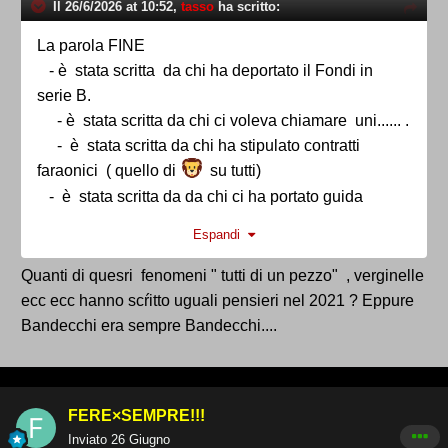
Il 26/6/2026 at 10:52,
tasso
ha scritto:
La parola FINE
- è stata scritta da chi ha deportato il Fondi in
serie B.
- è stata scritta da chi ci voleva chiamare uni...... .
- è stata scritta da chi ha stipulato contratti
faraonici ( quello di
su tutti)
- è stata scritta da da chi ci ha portato guida
d'alessandro rizzo e er Viperetta.
Espandi
Quanti di quesri fenomeni " tutti di un pezzo" , verginelle
ecc ecc hanno scŕitto uguali pensieri nel 2021 ? Eppure
Bandecchi era sempre Bandecchi....
FERE×SEMPRE!!!
Inviato
26 Giugno