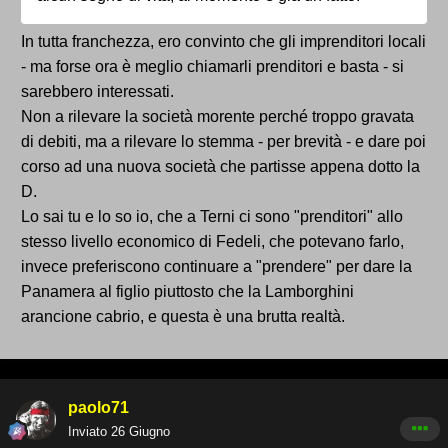
Non capisco perchè non rispettare chi nutre dubbi su
In tutta franchezza, ero convinto che gli imprenditori locali
questa operazione. Chi la pensa diversamente è
- ma forse ora è meglio chiamarli prenditori e basta - si
dunque per forza contro la Ternana? E chi lo dice?.
sarebbero interessati.
La maggior parte dei tifosi vive questo momento in
Non a rilevare la società morente perché troppo gravata
silenzio in attesa di capire cosa accadrà. Una
di debiti, ma a rilevare lo stemma - per brevità - e dare poi
minoranza rumorosa invece scrive quotidianamente
corso ad una nuova società che partisse appena dotto la
sui social (tra l'altro so sempre gli stessi) e ripete
D.
sempre le stesse cose. A me farebbe piacere che il
Lo sai tu e lo so io, che a Terni ci sono "prenditori" allo
marchio se lo prenda la Ternana siamo noi e lo
stesso livello economico di Fedeli, che potevano farlo,
custodisca anche in ottica futura, dandolo in
invece preferiscono continuare a "prendere" per dare la
comodato volta per volta, come se fosse una
Panamera al figlio piuttosto che la Lamborghini
protezione.
arancione cabrio, e questa è una brutta realtà.
Detto ciò per il sottoscritto l'unica cosa che conta è la
seguente: fare tesoro degli errori del passato e non
commetterli. Perchè altrimenti questo fallimento
altrimenti non ha portato alcuna 'lezione'. Di sicuro la
paolo71
presenza di Mammarella come direttore sportivo è
Inviato
26 Giugno
un ottimo presupposto.