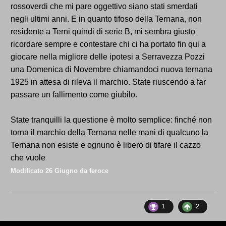
rossoverdi che mi pare oggettivo siano stati smerdati
negli ultimi anni. E in quanto tifoso della Ternana, non
residente a Terni quindi di serie B, mi sembra giusto
ricordare sempre e contestare chi ci ha portato fin qui a
giocare nella migliore delle ipotesi a Serravezza Pozzi
una Domenica di Novembre chiamandoci nuova ternana
1925 in attesa di rileva il marchio. State riuscendo a far
passare un fallimento come giubilo.
State tranquilli la questione è molto semplice: finché non
torna il marchio della Ternana nelle mani di qualcuno la
Ternana non esiste e ognuno è libero di tifare il cazzo
che vuole
Modificato
26 Giugno
da feroce
1
2