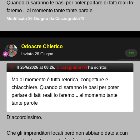
soltanto di retorica fine a se stessa.
Quando ci saranno le basi per poter parlare di fatti reali lo
faremo .. al momento tante tante parole
Modificato
26 Giugno
da Cicciograbbi79!
Odoacre Chierico
Inviato
26 Giugno
Il 26/6/2026 at 08:26,
Cicciograbbi79!
ha scritto:
Ma al momento è tutta retorica, congetture e
chiacchiere. Quando ci saranno le basi per poter
parlare di fatti reali lo faremo .. al momento tante
tante parole
D’accordissimo.
Che gli imprenditori locali però non abbiano dato alcun