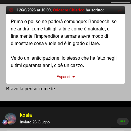
Il 26/6/2026 at 10:09,
Odoacre Chierico
ha scritto:
Prima o poi se ne parlerà comunque: Bandecchi se
ne andrà, come tutti gli altri e come è naturale, e
finalmente l’imprenditoria ternana avrà modo di
dimostrare cosa vuole ed è in grado di fare.
Ve do un ‘anticipazione: lo stesso che ha fatto negli
ultimi quaranta anni, cioè un cazzo.
Espandi
Intendiamoci, non sono obblligati, ma manco a farli
passà per “vittime”
Bravo la penso come te
di soggetti esterni.
koala
Inviato
26 Giugno