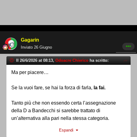
La EST era comunista. Adesso è un ammasso di
calcinacci.
Gagarin
Inviato
26 Giugno
Il 26/6/2026 at 08:13,
Odoacre Chierico
ha scritto:
Ma per piacere…
Se la vuoi fare, se hai la forza di farla,
la fai.
Tanto più che non essendo certa l’assegnazione
della D a Bandecchi si sarebbe trattato di
un’alternativa alla pari nella stessa categoria.
Espandi
Ragioniamo sui
fatti
, non su congetture, ipotesi