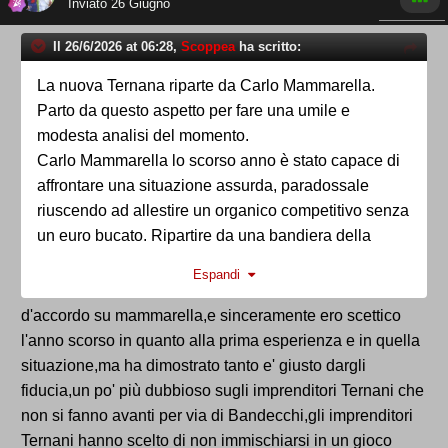
Inviato
26 Giugno
Il 26/6/2026 at 06:28,
Scoppea
ha scritto:
La nuova Ternana riparte da Carlo Mammarella.
Parto da questo aspetto per fare una umile e
modesta analisi del momento.
Carlo Mammarella lo scorso anno è stato capace di
affrontare una situazione assurda, paradossale
riuscendo ad allestire un organico competitivo senza
un euro bucato. Ripartire da una bandiera della
Ternana e da un dirigente che ha dimostrato serietà,
Espandi
competenza e professionalità non può che far
immenso piacere. E poi il tempo è sempre
d'accordo su mammarella,e sinceramente ero scettico
galantuomo e non meritava certo di uscire in quel
l'anno scorso in quanto alla prima esperienza e in quella
modo
situazione,ma ha dimostrato tanto e' giusto dargli
fiducia,un po' più dubbioso sugli imprenditori Ternani che
Detto ciò prendersi la paternità della patente del
non si fanno avanti per via di Bandecchi,gli imprenditori
tifoso è sempre un esercizio molto divertente. La
Ternani hanno scelto di non immischiarsi in un gioco