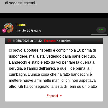
di soggetti esterni.
tasso
Inviato
26 Giugno
Il 25/6/2026 at 14:32,
Ternano
ha scritto:
ci provo a portare rispetto e conto fino a 10 prima di
rispondere, ma la stai vedendo dalla parte del culo.
Bandecchi è stato eletto da voi per fare la guerra a
perugia, a l'amici dell'amici, a quelli de prima, a li
cumbagni. L'unica cosa che ha fatto bandecchi è
mettere nuove armi nelle mani di chi non aspettava
altro. Gli ha consegnato la testa di Terni su un piatto
d'argento con quel cazzo di progetto sciatto, stupido
Espandi
e adatto solo ad incantare quattro burini. La politica
l'ha messa lui in mezzo. La EST è politica, diocane,