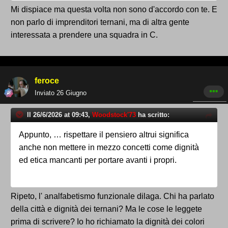
ed opinioni personali, diversamente si tratta
Mi dispiace ma questa volta non sono d'accordo con te. E
soltanto di retorica fine a se stessa.
non parlo di imprenditori ternani, ma di altra gente
interessata a prendere una squadra in C.
feroce
Inviato
26 Giugno
Il 26/6/2026 at 09:43,
Woodstock'73
ha scritto:
Appunto, … rispettare il pensiero altrui significa
anche non mettere in mezzo concetti come dignità
ed etica mancanti per portare avanti i propri.
Ripeto, l' analfabetismo funzionale dilaga. Chi ha parlato
della città e dignità dei ternani? Ma le cose le leggete
prima di scrivere? Io ho richiamato la dignità dei colori