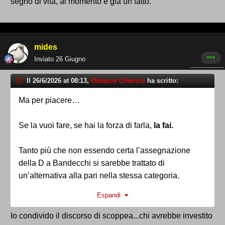
segno di vita, al momento è già un fatto.
mides
Inviato
26 Giugno
Il 26/6/2026 at 08:13,
Odoacre Chierico
ha scritto:
Ma per piacere…
Se la vuoi fare, se hai la forza di farla,
la fai.
Tanto più che non essendo certa l’assegnazione
della D a Bandecchi si sarebbe trattato di
un’alternativa alla pari nella stessa categoria.
Espandi
Ragioniamo sui
fatti
, non su congetture, ipotesi
ed opinioni personali, diversamente si tratta
Io condivido il discorso di scoppea...chi avrebbe investito