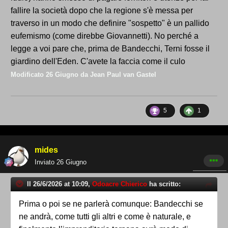
fallire la società dopo che la regione s'è messa per
traverso in un modo che definire "sospetto" è un pallido
eufemismo (come direbbe Giovannetti). No perché a
legge a voi pare che, prima de Bandecchi, Terni fosse il
giardino dell'Eden. C'avete la faccia come il culo
Modificato
26 Giugno
da Jean Paul van Gastel
5
1
mides
Inviato
26 Giugno
Il 26/6/2026 at 10:09,
Odoacre Chierico
ha scritto:
Prima o poi se ne parlerà comunque: Bandecchi se
ne andrà, come tutti gli altri e come è naturale, e