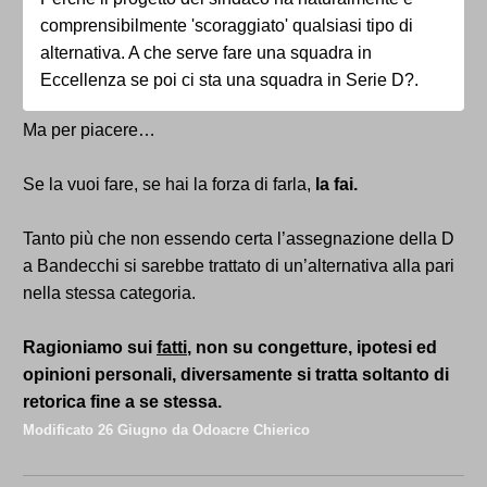
silenzio in attesa di capire cosa accadrà. Una
comprensibilmente 'scoraggiato' qualsiasi tipo di
minoranza rumorosa invece scrive quotidianamente
alternativa. A che serve fare una squadra in
sui social (tra l'altro so sempre gli stessi) e ripete
Eccellenza se poi ci sta una squadra in Serie D?.
sempre le stesse cose. A me farebbe piacere che il
marchio se lo prenda la Ternana siamo noi e lo
Ma per piacere…
custodisca anche in ottica futura, dandolo in
comodato volta per volta, come se fosse una
Se la vuoi fare, se hai la forza di farla,
la fai.
protezione.
Detto ciò per il sottoscritto l'unica cosa che conta è la
Tanto più che non essendo certa l’assegnazione della D
seguente: fare tesoro degli errori del passato e non
a Bandecchi si sarebbe trattato di un’alternativa alla pari
commetterli. Perchè altrimenti questo fallimento
nella stessa categoria.
altrimenti non ha portato alcuna 'lezione'. Di sicuro la
presenza di Mammarella come direttore sportivo è
Ragioniamo sui
fatti
, non su congetture, ipotesi ed
un ottimo presupposto.
opinioni personali, diversamente si tratta soltanto di
Un consiglio da vecchio utensile: rispettate tutti i
retorica fine a se stessa.
pensieri altrimenti sarete sempre meno a scrivere
Modificato
26 Giugno
da Odoacre Chierico