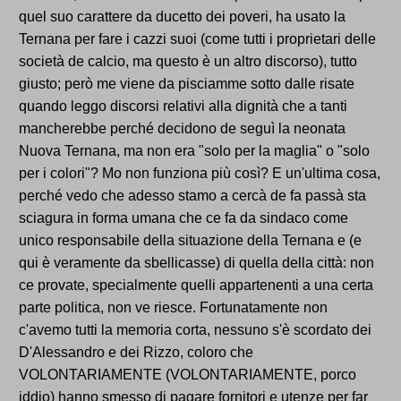
quel suo carattere da ducetto dei poveri, ha usato la
Ternana per fare i cazzi suoi (come tutti i proprietari delle
società de calcio, ma questo è un altro discorso), tutto
giusto; però me viene da pisciamme sotto dalle risate
quando leggo discorsi relativi alla dignità che a tanti
mancherebbe perché decidono de seguì la neonata
Nuova Ternana, ma non era "solo per la maglia" o "solo
per i colori"? Mo non funziona più così? E un'ultima cosa,
perché vedo che adesso stamo a cercà de fa passà sta
sciagura in forma umana che ce fa da sindaco come
unico responsabile della situazione della Ternana e (e
qui è veramente da sbellicasse) di quella della città: non
ce provate, specialmente quelli appartenenti a una certa
parte politica, non ve riesce. Fortunatamente non
c'avemo tutti la memoria corta, nessuno s'è scordato dei
D'Alessandro e dei Rizzo, coloro che
VOLONTARIAMENTE (VOLONTARIAMENTE, porco
iddio) hanno smesso di pagare fornitori e utenze per far