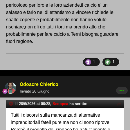
ripartenza naturale della Ternana la indica la
pericoloso per loro e le loro aziende,il calcio e' un
normativa federale: Eccellenza perchè da alcuni
salasso e farlo nel dilettantismo a vincere richiede le
anni so cambiate le regole. Il sindaco Bandecchi ha
spalle coperte e probabilmente non hanno voluto
trovato una soluzione 'alternativa' che verrà vagliata
rischiare,non gli do tutti i torti ma prendo atto che
da Malagò. Questi sono i fatti e non è una questione
probabilmente per fare calcio a Terni bisogna guardare
politica.
fuori regione.
Tutti i discorsi sulla mancanza di alternative
imprenditoriali fateli pure ma non ci sono riprove.
Perchè il progetto del sindaco ha naturalmente e
1
1
comprensibilmente 'scoraggiato' qualsiasi tipo di
alternativa. A che serve fare una squadra in
Eccellenza se poi ci sta una squadra in Serie D?.
Odoacre Chierico
Inviato
26 Giugno
Secondo aspetto da valutare. La patente del tifo.
Il 26/6/2026 at 06:28,
Scoppea
ha scritto:
Non capisco perchè non rispettare chi nutre dubbi su
questa operazione. Chi la pensa diversamente è
Tutti i discorsi sulla mancanza di alternative
dunque per forza contro la Ternana? E chi lo dice?.
imprenditoriali fateli pure ma non ci sono riprove.
La maggior parte dei tifosi vive questo momento in
Perchè il progetto del sindaco ha naturalmente e