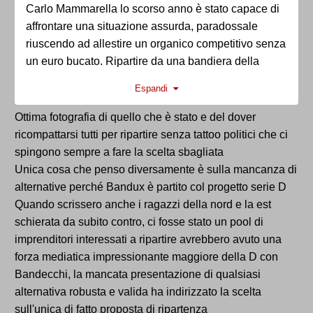
Carlo Mammarella lo scorso anno è stato capace di
affrontare una situazione assurda, paradossale
riuscendo ad allestire un organico competitivo senza
un euro bucato. Ripartire da una bandiera della
Ternana e da un dirigente che ha dimostrato serietà,
Espandi
competenza e professionalità non può che far
immenso piacere. E poi il tempo è sempre
Ottima fotografia di quello che è stato e del dover
galantuomo e non meritava certo di uscire in quel
ricompattarsi tutti per ripartire senza tattoo politici che ci
modo
spingono sempre a fare la scelta sbagliata
Unica cosa che penso diversamente è sulla mancanza di
Detto ciò prendersi la paternità della patente del
alternative perché Bandux è partito col progetto serie D
tifoso è sempre un esercizio molto divertente. La
Quando scrissero anche i ragazzi della nord e la est
ripartenza naturale della Ternana la indica la
schierata da subito contro, ci fosse stato un pool di
normativa federale: Eccellenza perchè da alcuni
imprenditori interessati a ripartire avrebbero avuto una
anni so cambiate le regole. Il sindaco Bandecchi ha
forza mediatica impressionante maggiore della D con
trovato una soluzione 'alternativa' che verrà vagliata
Bandecchi, la mancata presentazione di qualsiasi
da Malagò. Questi sono i fatti e non è una questione
alternativa robusta e valida ha indirizzato la scelta
politica.
sull'unica di fatto proposta di ripartenza