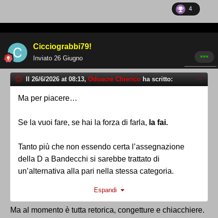
4
Cicciograbbi79!
Inviato
26 Giugno
Il 26/6/2026 at 08:13,
Odoacre Chierico
ha scritto:
Ma per piacere…
Se la vuoi fare, se hai la forza di farla,
la fai.
Tanto più che non essendo certa l’assegnazione
della D a Bandecchi si sarebbe trattato di
un’alternativa alla pari nella stessa categoria.
Espandi
Ragioniamo sui
fatti
, non su congetture, ipotesi
ed opinioni personali, diversamente si tratta
Ma al momento è tutta retorica, congetture e chiacchiere.