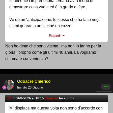
finalmente l’imprenditoria ternana avrà modo di
dimostrare cosa vuole ed è in grado di fare.
Ve do un ‘anticipazione: lo stesso che ha fatto negli
ultimi quaranta anni, cioè un cazzo.
Espandi
Intendiamoci, non sono obblligati, ma manco a farli
passà per “vittime”
Non ho detto che sono vittime...ma non lo fanno per la
di soggetti esterni.
gloria...proprio come gli ultimi 40 anni. La vogliamo
chiamare convenienza?
Odoacre Chierico
Inviato
26 Giugno
Il 26/6/2026 at 10:15,
Gagarin
ha scritto:
Mi dispiace ma questa volta non sono d'accordo con